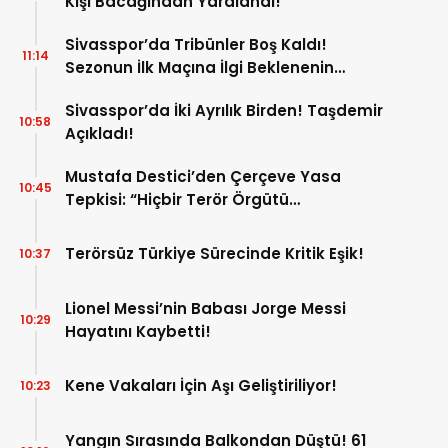
Kişi Bacağından Yaralandı!
Sivasspor’da Tribünler Boş Kaldı!
11:14
Sezonun İlk Maçına İlgi Beklenenin
Altında!
Sivasspor’da İki Ayrılık Birden! Taşdemir
10:58
Açıkladı!
Mustafa Destici’den Çerçeve Yasa
10:45
Tepkisi: “Hiçbir Terör Örgütü
Mensubunun Affedilmesi Kabul
Edilemez”
Terörsüz Türkiye Sürecinde Kritik Eşik!
10:37
Lionel Messi’nin Babası Jorge Messi
10:29
Hayatını Kaybetti!
Kene Vakaları İçin Aşı Geliştiriliyor!
10:23
Yangın Sırasında Balkondan Düştü! 61