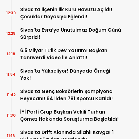
Sivas’ta İlçenin İlk Kuru Havuzu Açıldı!
12:39
Çocuklar Doyasıya Eğlendi!
Sivas’ta Esra’ya Unutulmaz Doğum Günü
12:28
Sürprizi!
6.5 Milyar TL’lik Dev Yatırım! Başkan
12:18
Tanrıverdi Video İle Anlattı!
Sivas’ta Yükseliyor! Dünyada Örneği
11:54
Yok!
Sivas’ta Genç Boksörlerin Şampiyona
11:42
Heyecanı! 64 İlden 781 Sporcu Katıldı!
İYİ Parti Grup Başkan Vekili Turhan
11:30
Çömez Hakkında Soruşturma Başlatıldı!
Sivas’ta Drift Alanında Silahlı Kavga! 1
11:18