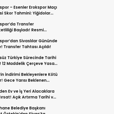
nda Şikayetçi Oldu!
spor – Esenler Erokspor Maçı
i Skor Tahmini: Yiğidolar
a Nasıl Başlayacak?
spor’da Transfer
etliliği Başladı! Resmi
amalar An Meselesi!
spor’dan Sivaslılar Gününde
! Transfer Tahtası Açıldı!
süz Türkiye Sürecinde Tarihi
 12 Maddelik Çerçeve Yasa
’ye Sunuldu!
in İndirimi Bekleyenlere Kötü
! Gece Yarısı Beklenen
rim Pompaya Yansımayacak!
den Ev ve İş Yeri Alacaklara
Fırsat! Açık Artırma Tarihi ve
 Koşulları Belli Oldu!
hane Belediye Başkanı
t Öztekin’den Sivas’ta