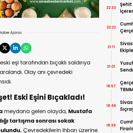
Şehit
22:33
İçere
Kabul
Cumh
22:22
Çerçe
Haber Ajansı
Sivas
21:11
Ekipl
 eski eşi tarafından bıçaklı saldırıya
Yusuf
21:01
Sendr
aralandı. Olay anı çevredeki
Büyük
sıdı.
Çerçe
18:57
TBMM
t! Eski Eşini Bıçakladı!
Görü
Sivas
18:46
Sıçra
a
meydana gelen olayda,
Mustafa
Yaktı
adığı tartışma sonrası sokak
Cumh
18:39
Firar
bulundu.
Çevredekilerin ihbarı üzerine