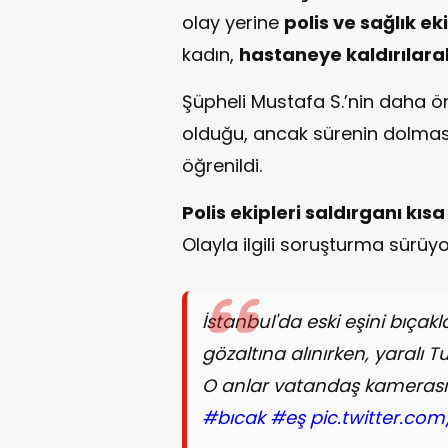
olay yerine
polis ve sağlık eki
kadın,
hastaneye kaldırılara
Şüpheli Mustafa S.’nin daha ö
olduğu, ancak sürenin dolmasın
öğrenildi.
Polis ekipleri saldırganı kı
Olayla ilgili soruşturma sürüyo
İstanbul'da eski eşini bıça
gözaltına alınırken, yaralı 
O anlar vatandaş kamerası
#bıcak
#eş
pic.twitter.co