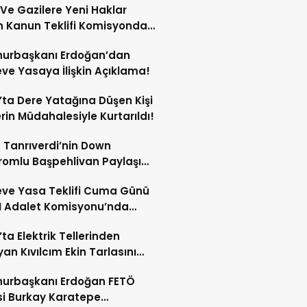
 Ve Gazilere Yeni Haklar
n Kanun Teklifi Komisyonda
 Edildi!
urbaşkanı Erdoğan’dan
ve Yasaya İlişkin Açıklama!
’ta Dere Yatağına Düşen Kişi
erin Müdahalesiyle Kurtarıldı!
 Tanrıverdi’nin Down
omlu Başpehlivan Paylaşımı
 Beğeni Topladı!
ve Yasa Teklifi Cuma Günü
 Adalet Komisyonu’nda
şülecek!
’ta Elektrik Tellerinden
yan Kıvılcım Ekin Tarlasını
!
urbaşkanı Erdoğan FETÖ
isi Burkay Karatepe