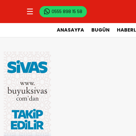
☰
0555 898 15 58
ANASAYFA
BUGÜN
HABERL