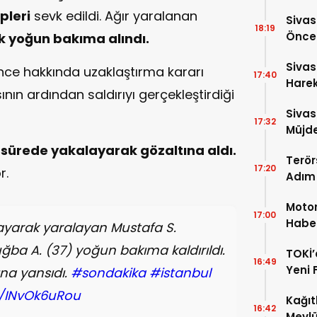
Hakkı
pleri
sevk edildi. Ağır yaralanan
Sivas
18:19
Önces
k yoğun bakıma alındı.
Sezon
Sivas
nce hakkında uzaklaştırma kararı
17:40
Harek
ın ardından saldırıyı gerçekleştirdiği
Açıkl
Sivas
17:32
Müjde
sa sürede yakalayarak gözaltına aldı.
Terör
17:20
r.
Adım!
TBMM
Motor
17:00
Haber
klayarak yaralayan Mustafa S.
İndi
Tuğba A. (37) yoğun bakıma kaldırıldı.
TOKİ’
16:49
Yeni 
na yansıdı.
#sondakika
#istanbul
Ödeme
m/INvOk6uRou
Kağıt
16:42
Mevlü