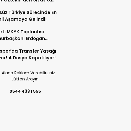
 Ziyaret Programı!
süz Türkiye Sürecinde En
li Aşamaya Gelindi!
rti MKYK Toplantısı
urbaşkanı Erdoğan
nlığında Başladı!
spor’da Transfer Yasağı
yor! 4 Dosya Kapatılıyor!
 Alana Reklam Verebilirsiniz
Lütfen Arayın
0544 433 1 555