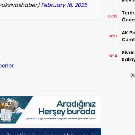
yuksivashaber)
February 16, 2025
Yoğun
Terör
16:33
Önem
AK Pa
16:27
Cumh
Başka
r
Sivas
16:14
Kalkı
berler
Bu