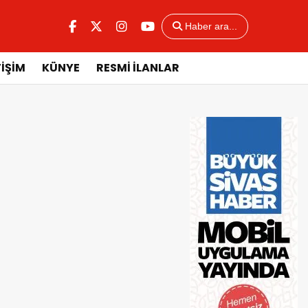
Haber ara...
TİŞİM
KÜNYE
RESMİ İLANLAR