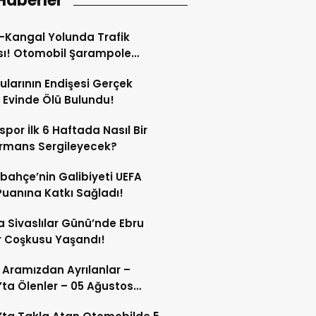
Haberler
-Kangal Yolunda Trafik
sı! Otomobil Şarampole
larının Endişesi Gerçek
 Evinde Ölü Bulundu!
spor İlk 6 Haftada Nasıl Bir
rmans Sergileyecek?
bahçe’nin Galibiyeti UEFA
Puanına Katkı Sağladı!
 Sivaslılar Günü’nde Ebru
 Coşkusu Yaşandı!
 Aramızdan Ayrılanlar –
’ta Ölenler – 05 Ağustos