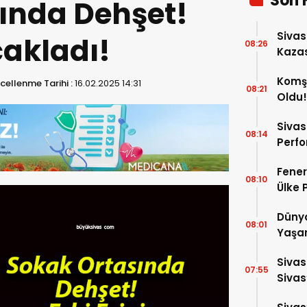
Son 
ında Dehşet!
Sivas
çakladı!
08:26
Kaza
Uçtu!
Komşu
cellenme Tarihi :
16.02.2025 14:31
08:21
Oldu!
Sivas
08:14
Perfo
Fener
08:10
Ülke 
Dünya
08:01
Yaşar
Sivas
07:55
Sivas
2026