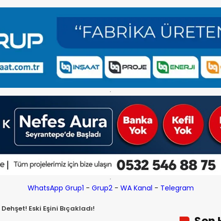
WhatsApp Grup1
-
Grup2
-
WA Kanal
-
Telegram
ehşet! Eski Eşini Bıçakladı!