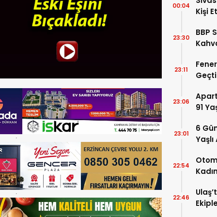
Sivas
00:04
Kişi E
BBP S
23:30
Kahva
Geldi
Fener
23:11
Geçti
Avant
Apar
23:06
91 Ya
Kaybe
6 Gün
23:01
Yaşlı
Baraj
Otomo
22:54
Kadın
Ağır 
Ulaş’
22:46
Ekipl