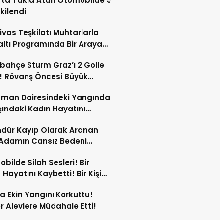
’ta Takla Atan Otomobilde 5
tkilendi
ivas Teşkilatı Muhtarlarla
ltı Programında Bir Araya
!
bahçe Sturm Graz’ı 2 Golle
! Rövanş Öncesi Büyük
aj!
tman Dairesindeki Yangında
şındaki Kadın Hayatını
tti!
dür Kayıp Olarak Aranan
 Adamın Cansız Bedeni
da Bulundu!
bilde Silah Sesleri! Bir
 Hayatını Kaybetti! Bir Kişi
Yaralandı!
ta Ekin Yangını Korkuttu!
er Alevlere Müdahale Etti!