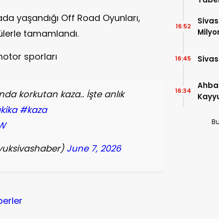
ada yaşandığı Off Road Oyunları,
Sivas
16:52
Milyo
tülerle tamamlandı.
otor sporları
Sivas
16:45
Ahba
16:34
a korkutan kaza.. İşte anlık
Kayyu
Tedbi
kika
#kaza
Bu
8W
yuksivashaber)
June 7, 2026
berler