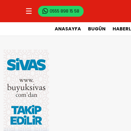
☰
0555 898 15 58
ANASAYFA
BUGÜN
HABERL