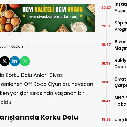
İnşaa
20:23
Yaşın
Süper
20:11
Progr
Sivas
19:47
ücahit Doğan
Maçın
Rukiy
19:39
Deste
Hediy
a Korku Dolu Anlar.. Sivas
Sivas
19:38
üzenlenen Off Road Oyunları, heyecan
Çarpt
en yarışlar sırasında yaşanan bir
MHP S
18:35
oldu.
Hakan
Aday 
arışlarında Korku Dolu
Ulaş 
18:28