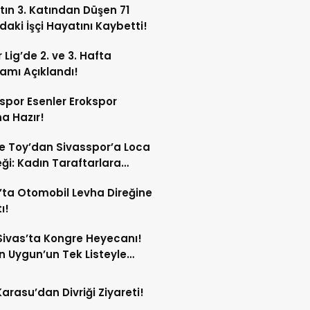
tın 3. Katından Düşen 71
daki İşçi Hayatını Kaybetti!
 Lig’de 2. ve 3. Hafta
amı Açıklandı!
spor Esenler Erokspor
a Hazır!
e Toy’dan Sivasspor’a Loca
ği: Kadın Taraftarlara
e Etti
’ta Otomobil Levha Direğine
ı!
ivas’ta Kongre Heyecanı!
 Uygun’un Tek Listeyle
Olması Bekleniyor!
Karasu’dan Divriği Ziyareti!