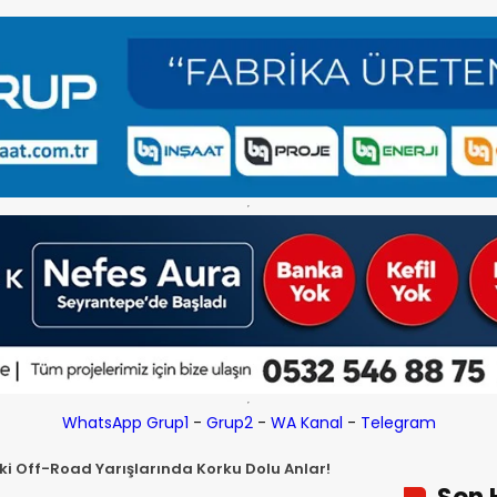
WhatsApp Grup1
-
Grup2
-
WA Kanal
-
Telegram
ki Off-Road Yarışlarında Korku Dolu Anlar!