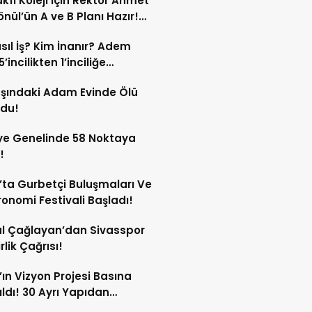
kfı Koleji İçin Rektör Ahmet
nül’ün A ve B Planı Hazır!
maç Mağduriyetleri Hızla
sıl İş? Kim İnanır? Adem
ek!
’incilikten 1’inciliğe
ldi!
şındaki Adam Evinde Ölü
ndu!
ye Genelinde 58 Noktaya
!
’ta Gurbetçi Buluşmaları Ve
onomi Festivali Başladı!
l Çağlayan’dan Sivasspor
irlik Çağrısı!
’ın Vizyon Projesi Basına
ıldı! 30 Ayrı Yapıdan
acak!