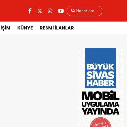
Haber ara...
TİŞİM
KÜNYE
RESMİ İLANLAR