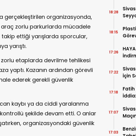
Sivas
18:28
Seyya
 gerçekleştirilen organizasyonda,
95 araç zorlu parkurlarda mücadele
Plast
18:15
e takip ettiği yarışlarda sporcular,
Görev
ya yarıştı.
HAYAT
17:26
İndir
 zorlu etaplarda devrilme tehlikesi
Siva
aza yaptı. Kazanın ardından görevli
17:22
İçin 
hale ederek gerekli güvenlik
Fatih
17:18
İddia
İtiraf
can kaybı ya da ciddi yaralanma
Sivas
ontrollü şekilde devam etti. O anlar
17:07
Maçın
yaşatırken, organizasyondaki güvenlik
Raka
Benzi
17:03
Tabel