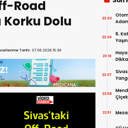
Son 
Off-Road
Otomo
a Korku Dolu
23:30
Adam 
6. Ka
23:24
Yaşın
cellenme Tarihi :
07.06.2026 15:36
Hayat
23:16
Dikka
Sivas
23:07
Yangı
Dönd
Mende
22:58
Çiçek
Mezar
22:51