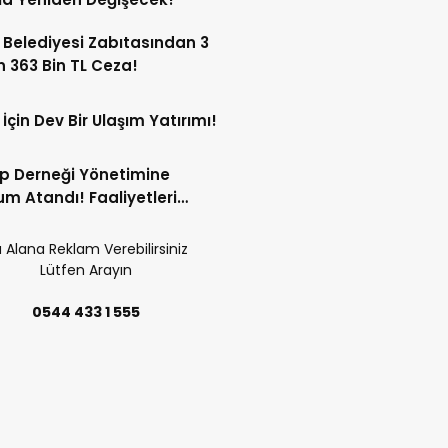
 Belediyesi Zabıtasından 3
n 363 Bin TL Ceza!
 İçin Dev Bir Ulaşım Yatırımı!
p Derneği Yönetimine
m Atandı! Faaliyetleri
ren Durduruldu!
 Alana Reklam Verebilirsiniz
Lütfen Arayın
0544 433 1 555