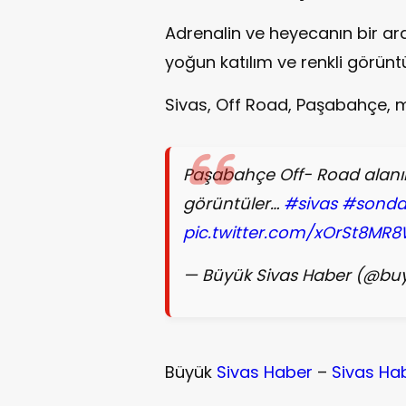
Adrenalin ve heyecanın bir ar
yoğun katılım ve renkli görün
Sivas, Off Road, Paşabahçe, m
Paşabahçe Off- Road alanınd
görüntüler…
#sivas
#sonda
pic.twitter.com/xOrSt8MR
— Büyük Sivas Haber (@bu
Büyük
Sivas Haber
–
Sivas Ha