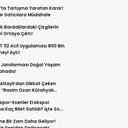
’ta Tartışma Yaratan Karar!
r Satıcılara Müdahale
ik Bardaklardaki Çizgilerin
i Ortaya Çıktı!
 112 Acil Uygulaması 800 Bin
meyi Aştı!
s Jandarması Doğal Yaşam
Sahada!
 Altaylı’dan Dikkat Çeken
: “Rasim Ozan Kütahyalı
çı Oldu”
spor-Esenler Erokspor
a Kaç Bilet Satıldı? İşte Son
mlar!
ne Bir Zam Daha Geliyor!
a Yeniden Değişecek!