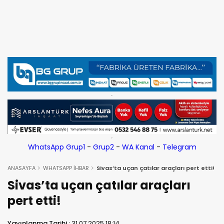
WhatsApp Grup1
-
Grup2
-
WA Kanal
-
Telegram
ANASAYFA
WHATSAPP İHBAR
Sivas’ta uçan çatılar araçları pert etti!
Sivas’ta uçan çatılar araçları
pert etti!
Yayınlanma Tarihi :
31.07.2025 18:14