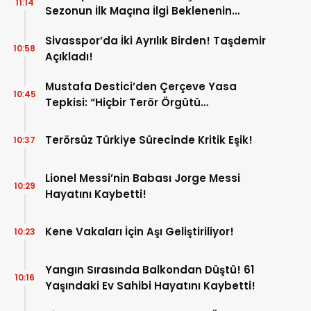
11:14
Sezonun İlk Maçına İlgi Beklenenin
Altında!
Sivasspor’da İki Ayrılık Birden! Taşdemir
10:58
Açıkladı!
Mustafa Destici’den Çerçeve Yasa
10:45
Tepkisi: “Hiçbir Terör Örgütü
Mensubunun Affedilmesi Kabul
Edilemez”
Terörsüz Türkiye Sürecinde Kritik Eşik!
10:37
Lionel Messi’nin Babası Jorge Messi
10:29
Hayatını Kaybetti!
Kene Vakaları İçin Aşı Geliştiriliyor!
10:23
Yangın Sırasında Balkondan Düştü! 61
10:16
Yaşındaki Ev Sahibi Hayatını Kaybetti!