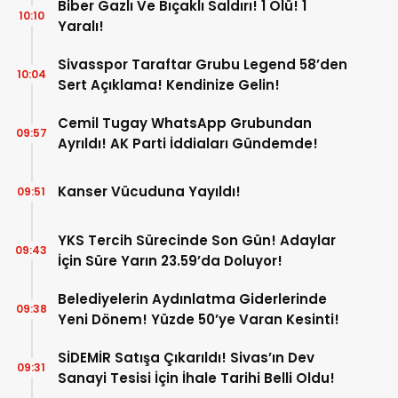
Biber Gazlı Ve Bıçaklı Saldırı! 1 Ölü! 1
10:10
Yaralı!
Sivasspor Taraftar Grubu Legend 58’den
10:04
Sert Açıklama! Kendinize Gelin!
Cemil Tugay WhatsApp Grubundan
09:57
Ayrıldı! AK Parti İddiaları Gündemde!
Kanser Vücuduna Yayıldı!
09:51
YKS Tercih Sürecinde Son Gün! Adaylar
09:43
İçin Süre Yarın 23.59’da Doluyor!
Belediyelerin Aydınlatma Giderlerinde
09:38
Yeni Dönem! Yüzde 50’ye Varan Kesinti!
SİDEMİR Satışa Çıkarıldı! Sivas’ın Dev
09:31
Sanayi Tesisi İçin İhale Tarihi Belli Oldu!