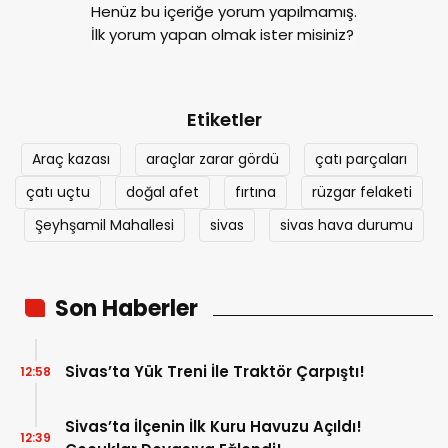
Henüz bu içeriğe yorum yapılmamış.
İlk yorum yapan olmak ister misiniz?
Etiketler
Araç kazası
araçlar zarar gördü
çatı parçaları
çatı uçtu
doğal afet
fırtına
rüzgar felaketi
Şeyhşamil Mahallesi
sivas
sivas hava durumu
Son Haberler
Sivas’ta Yük Treni İle Traktör Çarpıştı!
12:58
Sivas’ta İlçenin İlk Kuru Havuzu Açıldı!
12:39