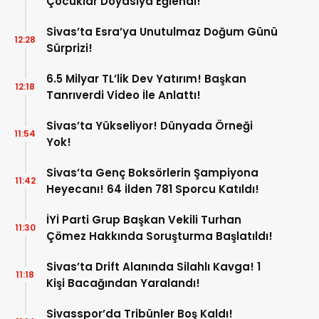
Çocuklar Doyasıya Eğlendi!
Sivas’ta Esra’ya Unutulmaz Doğum Günü
12:28
Sürprizi!
6.5 Milyar TL’lik Dev Yatırım! Başkan
12:18
Tanrıverdi Video İle Anlattı!
Sivas’ta Yükseliyor! Dünyada Örneği
11:54
Yok!
Sivas’ta Genç Boksörlerin Şampiyona
11:42
Heyecanı! 64 İlden 781 Sporcu Katıldı!
İYİ Parti Grup Başkan Vekili Turhan
11:30
Çömez Hakkında Soruşturma Başlatıldı!
Sivas’ta Drift Alanında Silahlı Kavga! 1
11:18
Kişi Bacağından Yaralandı!
Sivasspor’da Tribünler Boş Kaldı!