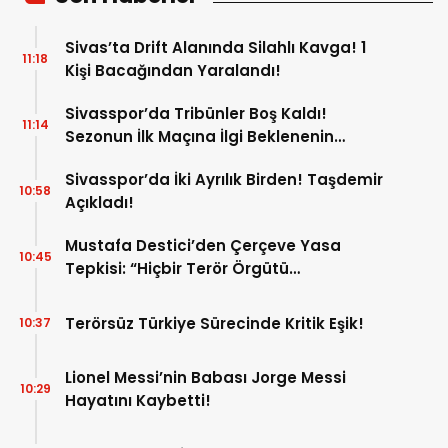
Sivas’ta Drift Alanında Silahlı Kavga! 1
11:18
Kişi Bacağından Yaralandı!
Sivasspor’da Tribünler Boş Kaldı!
11:14
Sezonun İlk Maçına İlgi Beklenenin
Altında!
Sivasspor’da İki Ayrılık Birden! Taşdemir
10:58
Açıkladı!
Mustafa Destici’den Çerçeve Yasa
10:45
Tepkisi: “Hiçbir Terör Örgütü
Mensubunun Affedilmesi Kabul
Edilemez”
Terörsüz Türkiye Sürecinde Kritik Eşik!
10:37
Lionel Messi’nin Babası Jorge Messi
10:29
Hayatını Kaybetti!