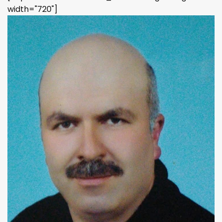
width="720"]