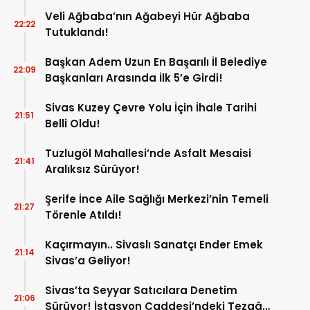
Veli Ağbaba’nın Ağabeyi Hür Ağbaba
22:22
Tutuklandı!
Başkan Adem Uzun En Başarılı İl Belediye
22:09
Başkanları Arasında İlk 5’e Girdi!
Sivas Kuzey Çevre Yolu İçin İhale Tarihi
21:51
Belli Oldu!
Tuzlugöl Mahallesi’nde Asfalt Mesaisi
21:41
Aralıksız Sürüyor!
Şerife İnce Aile Sağlığı Merkezi’nin Temeli
21:27
Törenle Atıldı!
Kaçırmayın.. Sivaslı Sanatçı Ender Emek
21:14
Sivas’a Geliyor!
Sivas’ta Seyyar Satıcılara Denetim
21:06
Sürüyor! İstasyon Caddesi’ndeki Tezgâh