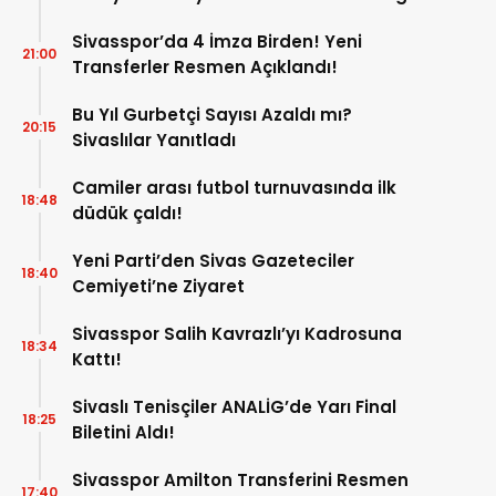
Kaldırıldı!
Sivasspor’da 4 İmza Birden! Yeni
21:00
Transferler Resmen Açıklandı!
Bu Yıl Gurbetçi Sayısı Azaldı mı?
20:15
Sivaslılar Yanıtladı
Camiler arası futbol turnuvasında ilk
18:48
düdük çaldı!
Yeni Parti’den Sivas Gazeteciler
18:40
Cemiyeti’ne Ziyaret
Sivasspor Salih Kavrazlı’yı Kadrosuna
18:34
Kattı!
Sivaslı Tenisçiler ANALİG’de Yarı Final
18:25
Biletini Aldı!
Sivasspor Amilton Transferini Resmen
17:40