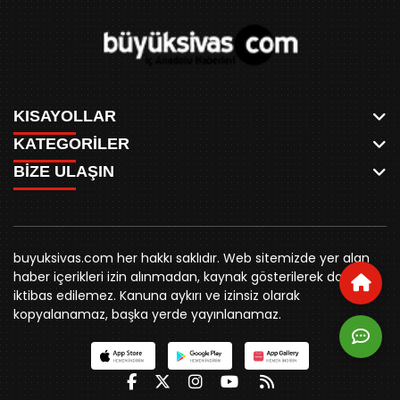
KISAYOLLAR
KATEGORİLER
ANASAYFA
BİZE ULAŞIN
AKSU CANLI
WHATSAPP
MEYDAN CANLI
SPOR
0346 221 00 60
MEDRESELER CANLI
SİYASET
MERAKÜM CANLI
buyuksivashaber@gmail.com
BELEDİYE
YUKARI TEKKE CANLI
buyuksivas.com her hakkı saklıdır. Web sitemizde yer alan
SİVAS VALİLİĞİ
Örtülüpınar Mah. İnönü Bulvarı Özkahya Apt. Kat:3 D:7
KURUMSAL KİMLİK
haber içerikleri izin alınmadan, kaynak gösterilerek dahi
ÜNİVERSİTE
Sivas
REKLAM FİYATLARI
iktibas edilemez. Kanuna aykırı ve izinsiz olarak
KURUMLAR
BİZE ULAŞIN
kopyalanamaz, başka yerde yayınlanamaz.
STK
KÜNYE
YORUM
RESMİ İLANLAR
İLÇELER
GENEL
İÇ ANADOLU