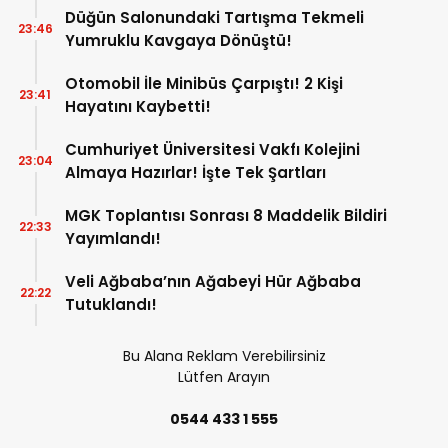
Düğün Salonundaki Tartışma Tekmeli
23:46
Yumruklu Kavgaya Dönüştü!
Otomobil İle Minibüs Çarpıştı! 2 Kişi
23:41
Hayatını Kaybetti!
Cumhuriyet Üniversitesi Vakfı Kolejini
23:04
Almaya Hazırlar! İşte Tek Şartları
MGK Toplantısı Sonrası 8 Maddelik Bildiri
22:33
Yayımlandı!
Veli Ağbaba’nın Ağabeyi Hür Ağbaba
22:22
Tutuklandı!
Bu Alana Reklam Verebilirsiniz
Lütfen Arayın
0544 433 1 555