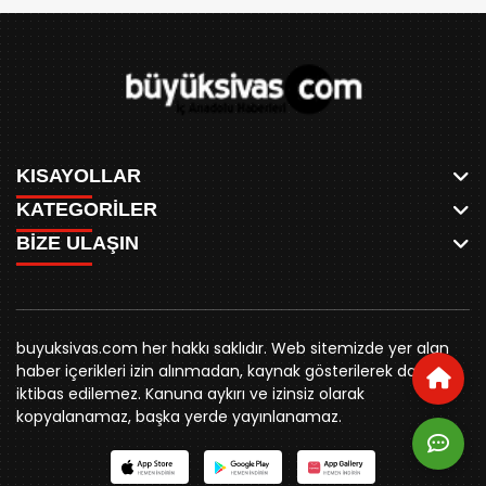
KISAYOLLAR
KATEGORİLER
ANASAYFA
BİZE ULAŞIN
AKSU CANLI
WHATSAPP
MEYDAN CANLI
SPOR
0346 221 00 60
MEDRESELER CANLI
SİYASET
MERAKÜM CANLI
buyuksivashaber@gmail.com
BELEDİYE
YUKARI TEKKE CANLI
buyuksivas.com her hakkı saklıdır. Web sitemizde yer alan
SİVAS VALİLİĞİ
Örtülüpınar Mah. İnönü Bulvarı Özkahya Apt. Kat:3 D:7
KURUMSAL KİMLİK
haber içerikleri izin alınmadan, kaynak gösterilerek dahi
ÜNİVERSİTE
Sivas
REKLAM FİYATLARI
iktibas edilemez. Kanuna aykırı ve izinsiz olarak
KURUMLAR
BİZE ULAŞIN
kopyalanamaz, başka yerde yayınlanamaz.
STK
KÜNYE
YORUM
RESMİ İLANLAR
İLÇELER