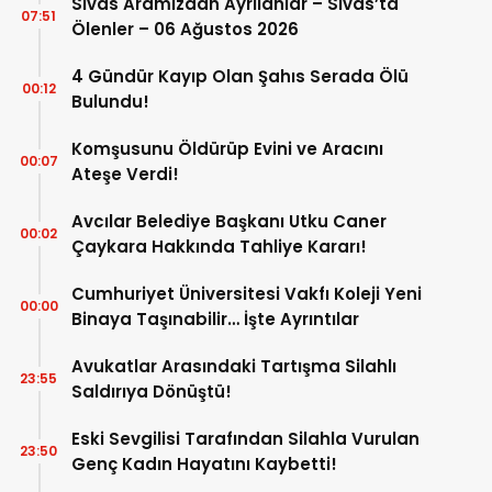
Sivas Aramızdan Ayrılanlar – Sivas’ta
07:51
Ölenler – 06 Ağustos 2026
4 Gündür Kayıp Olan Şahıs Serada Ölü
00:12
Bulundu!
Komşusunu Öldürüp Evini ve Aracını
00:07
Ateşe Verdi!
Avcılar Belediye Başkanı Utku Caner
00:02
Çaykara Hakkında Tahliye Kararı!
Cumhuriyet Üniversitesi Vakfı Koleji Yeni
00:00
Binaya Taşınabilir… İşte Ayrıntılar
Avukatlar Arasındaki Tartışma Silahlı
23:55
Saldırıya Dönüştü!
Eski Sevgilisi Tarafından Silahla Vurulan
23:50
Genç Kadın Hayatını Kaybetti!