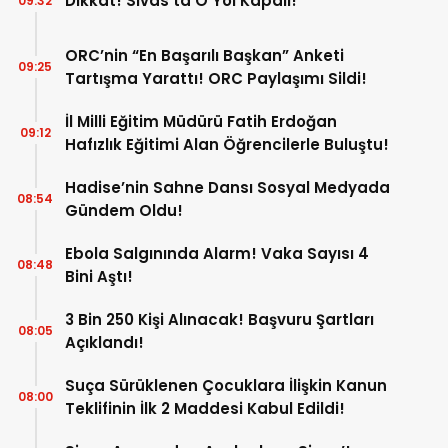
Dikkat! Sivas’ta O Yol Kapalı!
09:32
ORC’nin “En Başarılı Başkan” Anketi
09:25
Tartışma Yarattı! ORC Paylaşımı Sildi!
İl Milli Eğitim Müdürü Fatih Erdoğan
09:12
Hafızlık Eğitimi Alan Öğrencilerle Buluştu!
Hadise’nin Sahne Dansı Sosyal Medyada
08:54
Gündem Oldu!
Ebola Salgınında Alarm! Vaka Sayısı 4
08:48
Bini Aştı!
3 Bin 250 Kişi Alınacak! Başvuru Şartları
08:05
Açıklandı!
Suça Sürüklenen Çocuklara İlişkin Kanun
08:00
Teklifinin İlk 2 Maddesi Kabul Edildi!