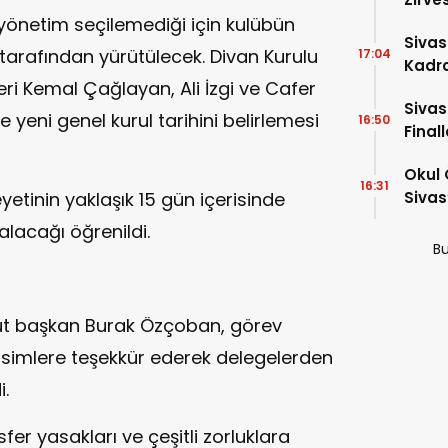
yönetim seçilemediği için kulübün
Dakik
Siva
tarafından yürütülecek. Divan Kurulu
17:04
Kadro
leri Kemal Çağlayan, Ali İzgi ve Cafer
Sivas
yeni genel kurul tarihini belirlemesi
16:50
Final
Okul 
16:31
eyetinin yaklaşık 15 gün içerisinde
Sivas
alacağı öğrenildi.
Bu
t başkan Burak Özçoban, görev
isimlere teşekkür ederek delegelerden
i.
r yasakları ve çeşitli zorluklara