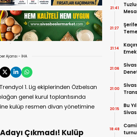
Tuzlu
21:41
Mesai
Şerif
21:27
Temel
Kaçır
21:14
Emek 
er Ajansı - İHA
Sivas
21:06
Denet
Cadde
Sivas
Trendyol 1. Lig ekiplerinden Özbelsan
21:00
Trans
olağan genel kurul toplantısında
Bu Yı
ine kulüp resmen divan yönetimine
20:15
Sivas
Camil
18:48
 Adayı Çıkmadı! Kulüp
turnu