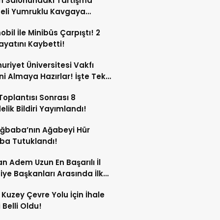
n Salonundaki Tartışma
eli Yumruklu Kavgaya
ştü!
bil İle Minibüs Çarpıştı! 2
Hayatını Kaybetti!
riyet Üniversitesi Vakfı
ini Almaya Hazırlar! İşte Tek
rı
oplantısı Sonrası 8
lik Bildiri Yayımlandı!
Ağbaba’nın Ağabeyi Hür
ba Tutuklandı!
n Adem Uzun En Başarılı İl
iye Başkanları Arasında İlk
rdi!
 Kuzey Çevre Yolu İçin İhale
 Belli Oldu!