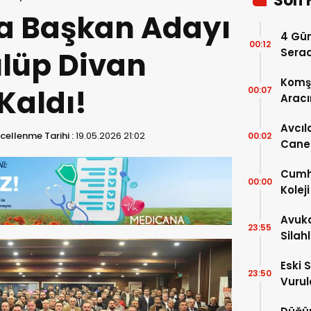
Son 
a Başkan Adayı
4 Gün
00:12
lüp Divan
Serad
Komşu
Kaldı!
00:07
Aracı
Avcıl
cellenme Tarihi :
19.05.2026 21:02
00:02
Caner
Karar
Cumhu
00:00
Kolej
Ayrınt
Avuka
23:55
Silah
Eski 
23:50
Vurul
Kaybe