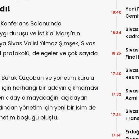
dı!
Yeni 
18:40
Cemiy
ı Konferans Salonu’nda
Sivas
ygı duruşu ve İstiklal Marşı’nın
18:34
Kadro
a Sivas Valisi Yılmaz Şimşek, Sivas
Sivas
l protokolü, delegeler ve çok sayıda
18:25
Final 
Sivas
17:40
 Burak Özçoban ve yönetim kurulu
Resme
ık için herhangi bir adayın çıkmaması
Sivas
17:32
den aday olmayacağını açıklayan
Azmi 
Girdi!
ından yönetim için yeni bir isim de
Siva
17:24
netim boşluğu oluştu.
Trans
Erdoğ
17:14
Zirve