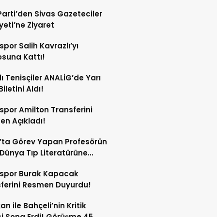
Parti’den Sivas Gazeteciler
eti’ne Ziyaret
spor Salih Kavrazlı’yı
suna Kattı!
lı Tenisçiler ANALİG’de Yarı
Biletini Aldı!
spor Amilton Transferini
n Açıkladı!
’ta Görev Yapan Profesörün
Dünya Tıp Literatürüne
sspor Burak Kapacak
ferini Resmen Duyurdu!
an ile Bahçeli’nin Kritik
si Sona Erdi! Görüşme 45