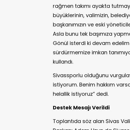
rağmen takımı ayakta tutmaya ç
büyüklerinin, valimizin, beled
başkanımızın ve eski yöneticil
Asla bunu tek başımıza yapmad
Gönül isterdi ki devam edeli
sürdürmemize imkan tanımıyor.
kullandı.
Sivassporlu olduğunu vurgula
istiyorum. Benim hakkım varsa
helallik istiyoruz” dedi.
Destek Mesajı Verildi
Toplantıda söz alan Sivas Vali