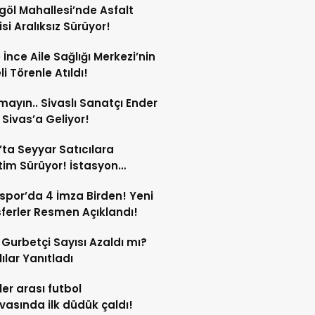
göl Mahallesi’nde Asfalt
si Aralıksız Sürüyor!
e İnce Aile Sağlığı Merkezi’nin
i Törenle Atıldı!
mayın.. Sivaslı Sanatçı Ender
Sivas’a Geliyor!
’ta Seyyar Satıcılara
im Sürüyor! İstasyon
si’ndeki Tezgâh Kaldırıldı!
spor’da 4 İmza Birden! Yeni
ferler Resmen Açıklandı!
l Gurbetçi Sayısı Azaldı mı?
lılar Yanıtladı
er arası futbol
vasında ilk düdük çaldı!