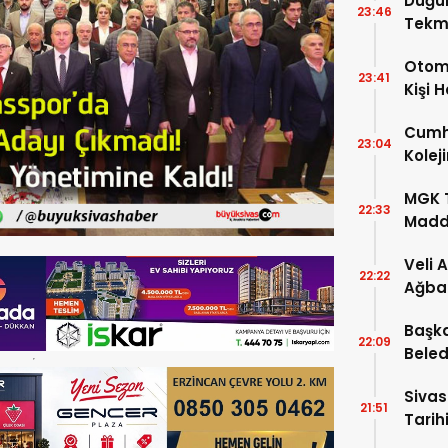
Düğü
23:46
Tekm
Dönü
Otomo
23:41
Kişi 
Cumhu
23:04
Kolej
Şartla
MGK T
22:33
Madde
Veli 
22:22
Ağba
Başka
22:09
Beled
5’e Gi
Sivas
21:51
Tarihi