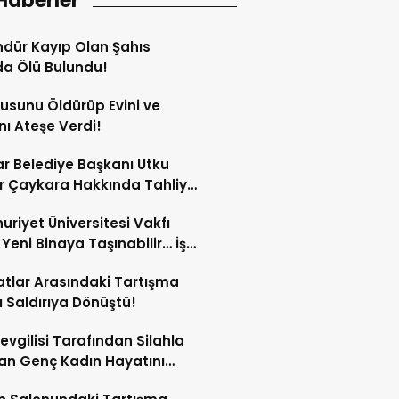
Haberler
dür Kayıp Olan Şahıs
a Ölü Bulundu!
sunu Öldürüp Evini ve
nı Ateşe Verdi!
ar Belediye Başkanı Utku
 Çaykara Hakkında Tahliye
ı!
riyet Üniversitesi Vakfı
i Yeni Binaya Taşınabilir… İşte
ılar
tlar Arasındaki Tartışma
lı Saldırıya Dönüştü!
Sevgilisi Tarafından Silahla
an Genç Kadın Hayatını
tti!