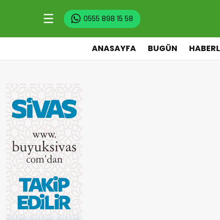
☰
0555 898 15 58
ANASAYFA
BUGÜN
HABERL