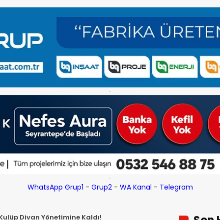
WhatsApp Grup1
-
Grup2
-
WA Kanal
-
Telegram
Kulüp Divan Yönetimine Kaldı!