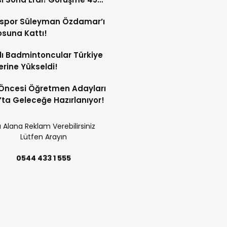
a Sürdü!
sspor Süleyman Özdamar’ı
suna Kattı!
lı Badmintoncular Türkiye
lerine Yükseldi!
Öncesi Öğretmen Adayları
’ta Geleceğe Hazırlanıyor!
 Alana Reklam Verebilirsiniz
Lütfen Arayın
0544 433 1 555