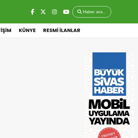
Haber ara...
TİŞİM
KÜNYE
RESMİ İLANLAR