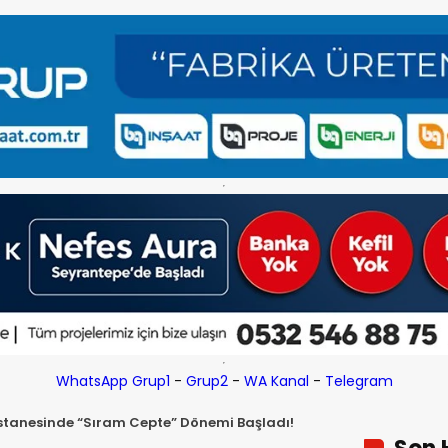
WhatsApp Grup1
-
Grup2
-
WA Kanal
-
Telegram
tanesinde “Sıram Cepte” Dönemi Başladı!