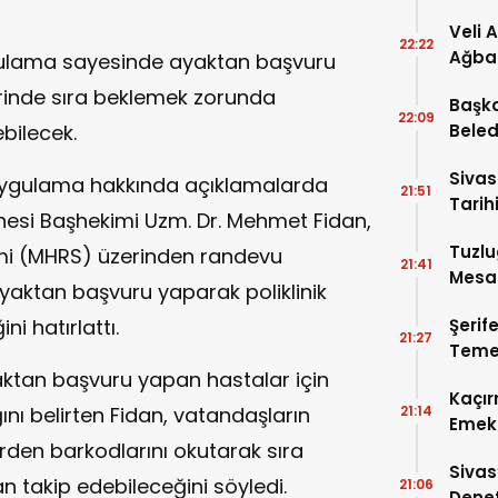
Veli 
22:22
Ağba
gulama sayesinde ayaktan başvuru
erinde sıra beklemek zorunda
Başka
22:09
bilecek.
Beled
5’e Gi
Sivas
uygulama hakkında açıklamalarda
21:51
Tarihi
esi Başhekimi Uzm. Dr. Mehmet Fidan,
Tuzlu
mi (MHRS) üzerinden randevu
21:41
Mesai
aktan başvuru yaparak poliklinik
i hatırlattı.
Şerif
21:27
Temel
aktan başvuru yapan hastalar için
Kaçır
ını belirten Fidan, vatandaşların
21:14
Emek 
erden barkodlarını okutarak sıra
Sivas
n takip edebileceğini söyledi.
21:06
Denet