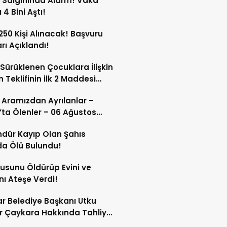
 Salgınında Alarm! Vaka
 4 Bini Aştı!
 250 Kişi Alınacak! Başvuru
arı Açıklandı!
Sürüklenen Çocuklara İlişkin
 Teklifinin İlk 2 Maddesi
 Edildi!
 Aramızdan Ayrılanlar –
’ta Ölenler – 06 Ağustos
dür Kayıp Olan Şahıs
a Ölü Bulundu!
sunu Öldürüp Evini ve
nı Ateşe Verdi!
ar Belediye Başkanı Utku
 Çaykara Hakkında Tahliye
ı!