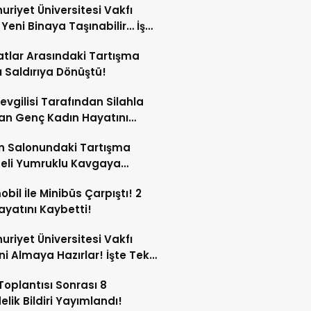
riyet Üniversitesi Vakfı
i Yeni Binaya Taşınabilir… İşte
ılar
tlar Arasındaki Tartışma
lı Saldırıya Dönüştü!
Sevgilisi Tarafından Silahla
an Genç Kadın Hayatını
tti!
n Salonundaki Tartışma
eli Yumruklu Kavgaya
ştü!
bil İle Minibüs Çarpıştı! 2
Hayatını Kaybetti!
riyet Üniversitesi Vakfı
ini Almaya Hazırlar! İşte Tek
rı
oplantısı Sonrası 8
lik Bildiri Yayımlandı!