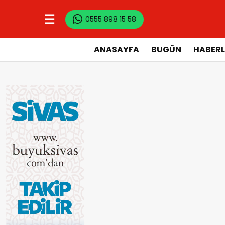
☰
0555 898 15 58
ANASAYFA
BUGÜN
HABERL