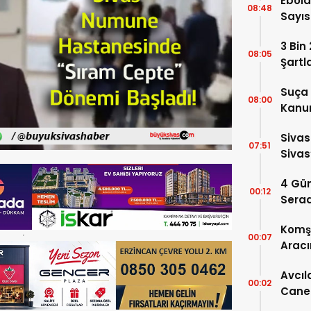
Ebola
08:48
Sayısı
3 Bin
08:05
Şartl
Suça 
08:00
Kanun
Kabul
Sivas
07:51
Sivas
2026
4 Gün
00:12
Serad
Komşu
00:07
Aracı
Avcıl
00:02
Caner
Karar