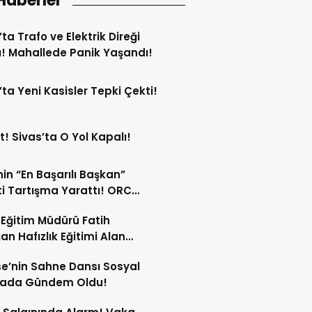
Haberler
’ta Trafo ve Elektrik Direği
! Mahallede Panik Yaşandı!
’ta Yeni Kasisler Tepki Çekti!
t! Sivas’ta O Yol Kapalı!
in “En Başarılı Başkan”
i Tartışma Yarattı! ORC
şımı Sildi!
li Eğitim Müdürü Fatih
an Hafızlık Eğitimi Alan
cilerle Buluştu!
e’nin Sahne Dansı Sosyal
ada Gündem Oldu!