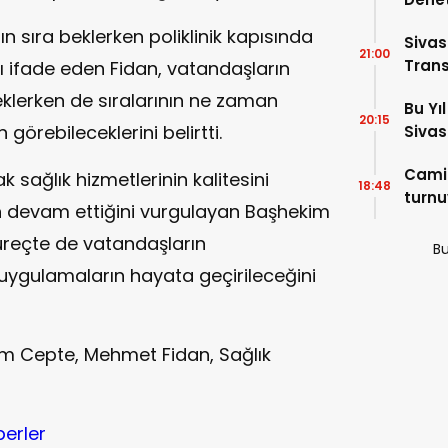
Cadde
 sıra beklerken poliklinik kapısında
Sivas
21:00
Trans
ifade eden Fidan, vatandaşların
eklerken de sıralarının ne zaman
Bu Yı
20:15
 görebileceklerini belirtti.
Sivas
Camil
sağlık hizmetlerinin kalitesini
18:48
turnu
n devam ettiğini vurgulayan Başhekim
reçte de vatandaşların
Bu
uygulamaların hayata geçirileceğini
m Cepte, Mehmet Fidan, Sağlık
berler