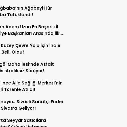
Ağbaba’nın Ağabeyi Hür
ba Tutuklandı!
n Adem Uzun En Başarılı İl
iye Başkanları Arasında İlk
rdi!
 Kuzey Çevre Yolu İçin İhale
 Belli Oldu!
göl Mahallesi’nde Asfalt
si Aralıksız Sürüyor!
e İnce Aile Sağlığı Merkezi’nin
i Törenle Atıldı!
mayın.. Sivaslı Sanatçı Ender
Sivas’a Geliyor!
’ta Seyyar Satıcılara
im Sürüyor! İstasyon