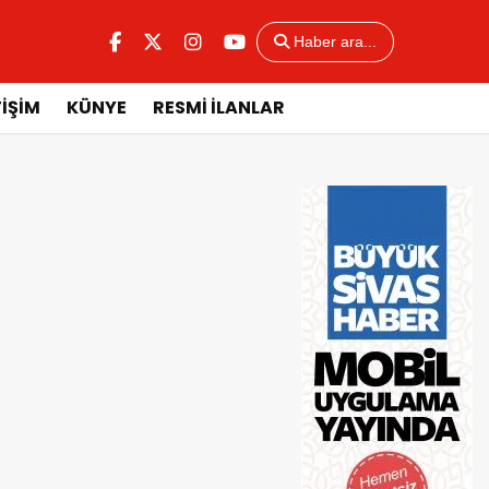
Haber ara...
TİŞİM
KÜNYE
RESMİ İLANLAR