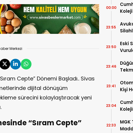
Cumhu
00:00
Kolej
Ayrınt
Avuka
23:55
Silah
Eski 
23:50
aber Merkezi
Vurul
Kaybe
Düğü
23:46
Tekm
Dönü
ıram Cepte” Dönemi Başladı.. Sivas
Otomo
23:41
etlerinde dijital dönüşüm
Kişi 
leme sürecini kolaylaştıracak yeni
Cumhu
23:04
.
Kolej
Şartla
esinde “Sıram Cepte”
MGK T
22:33
Madde