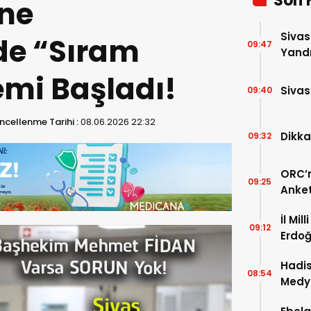
Son 
ne
Sivas
de “Sıram
09:47
Yandı
mi Başladı!
Sivas
09:40
ncellenme Tarihi :
08.06.2026 22:32
Dikka
09:32
ORC’n
09:25
Anket
Payla
İl Mil
09:12
Erdoğ
Öğren
Hadis
08:54
Medy