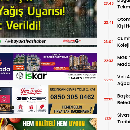
Düğü
23:46
Tekm
Dönü
Otomo
23:41
Kişi 
Cumhu
23:04
Kolej
Şartla
MGK T
22:33
Madde
Veli 
22:22
Ağba
Başka
22:09
Beled
5’e Gi
Sivas
21:51
Tarihi