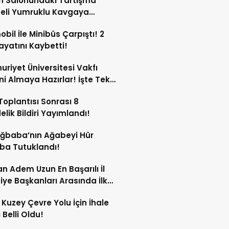
n Salonundaki Tartışma
eli Yumruklu Kavgaya
ştü!
bil İle Minibüs Çarpıştı! 2
Hayatını Kaybetti!
riyet Üniversitesi Vakfı
ini Almaya Hazırlar! İşte Tek
rı
oplantısı Sonrası 8
lik Bildiri Yayımlandı!
Ağbaba’nın Ağabeyi Hür
ba Tutuklandı!
n Adem Uzun En Başarılı İl
iye Başkanları Arasında İlk
rdi!
 Kuzey Çevre Yolu İçin İhale
 Belli Oldu!