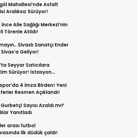
göl Mahallesi’nde Asfalt
si Aralıksız Sürüyor!
e İnce Aile Sağlığı Merkezi’nin
i Törenle Atıldı!
mayın.. Sivaslı Sanatçı Ender
Sivas’a Geliyor!
’ta Seyyar Satıcılara
im Sürüyor! İstasyon
si’ndeki Tezgâh Kaldırıldı!
spor’da 4 İmza Birden! Yeni
ferler Resmen Açıklandı!
l Gurbetçi Sayısı Azaldı mı?
lılar Yanıtladı
er arası futbol
vasında ilk düdük çaldı!