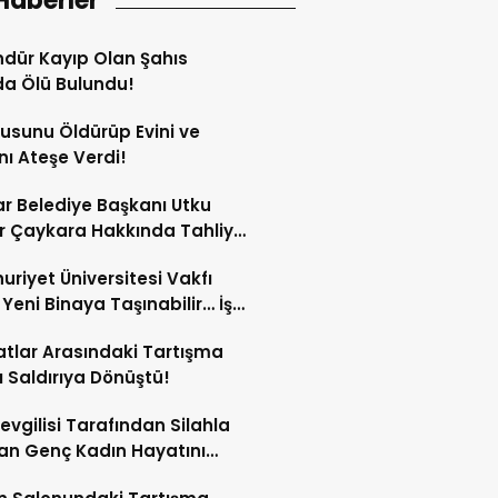
Haberler
dür Kayıp Olan Şahıs
a Ölü Bulundu!
sunu Öldürüp Evini ve
nı Ateşe Verdi!
ar Belediye Başkanı Utku
 Çaykara Hakkında Tahliye
ı!
riyet Üniversitesi Vakfı
i Yeni Binaya Taşınabilir… İşte
ılar
tlar Arasındaki Tartışma
lı Saldırıya Dönüştü!
Sevgilisi Tarafından Silahla
an Genç Kadın Hayatını
tti!