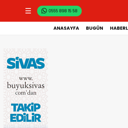
☰
0555 898 15 58
ANASAYFA
BUGÜN
HABERL