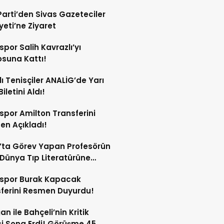
Parti’den Sivas Gazeteciler
eti’ne Ziyaret
spor Salih Kavrazlı’yı
suna Kattı!
lı Tenisçiler ANALİG’de Yarı
Biletini Aldı!
spor Amilton Transferini
n Açıkladı!
’ta Görev Yapan Profesörün
Dünya Tıp Literatürüne
sspor Burak Kapacak
ferini Resmen Duyurdu!
an ile Bahçeli’nin Kritik
si Sona Erdi! Görüşme 45