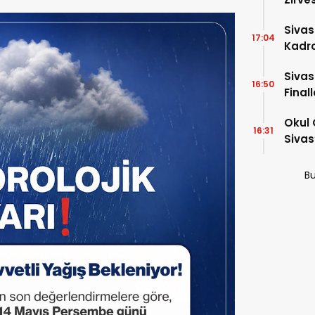
Dakik
Siva
17:04
Kadro
Sivas
16:50
Final
Okul 
16:31
Sivas
Bu