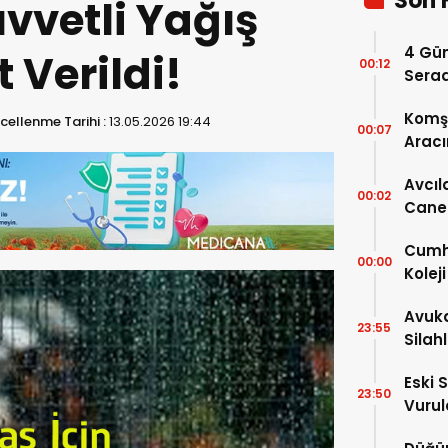
Son 
uvvetli Yağış
4 Gün
 Verildi!
00:12
Serad
Komşu
cellenme Tarihi :
13.05.2026 19:44
00:07
Aracı
Avcıl
00:02
Caner
Karar
Cumhu
00:00
Kolej
Ayrınt
Avuka
23:55
Silah
Eski 
23:50
Vurul
Kaybe