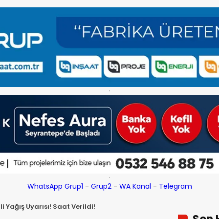
WhatsApp Grup1
-
Grup2
-
WA Kanal
-
Telegram
i Yağış Uyarısı! Saat Verildi!