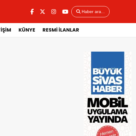
Haber ara...
TİŞİM
KÜNYE
RESMİ İLANLAR