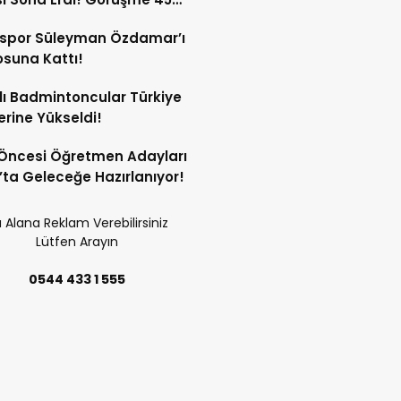
a Sürdü!
sspor Süleyman Özdamar’ı
suna Kattı!
lı Badmintoncular Türkiye
lerine Yükseldi!
Öncesi Öğretmen Adayları
’ta Geleceğe Hazırlanıyor!
 Alana Reklam Verebilirsiniz
Lütfen Arayın
0544 433 1 555