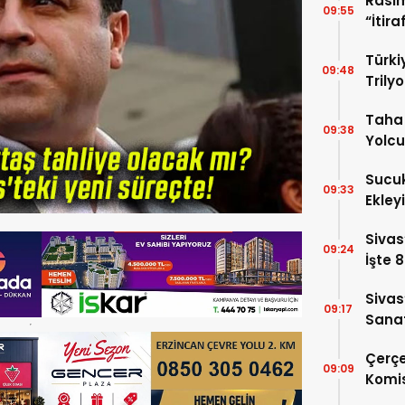
Rasi
09:55
“İtira
Duyu
Türki
09:48
Trilyo
Taha 
09:38
Yolcu
Sucuk
09:33
Ekley
Sivas
09:24
İşte 
Sivas
09:17
Sanat
Alac
Çerçe
09:09
Komi