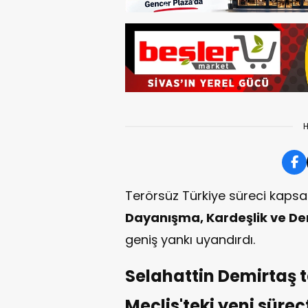
H
Terörsüz Türkiye süreci kap
Dayanışma, Kardeşlik ve D
geniş yankı uyandırdı.
Selahattin Demirtaş t
Meclis'teki yeni süreç