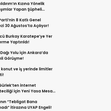
ıldırım’ın Kızına Yönelik
şımlar Yapan Şüpheli
nda Karar!
Parti’nin 8 Katlı Genel
zi 30 Ağustos’ta Açılıyor!
cü Burkay Karatepe’ye Yer
rme Yaptırıldı!
z Dağı Yolu İçin Ankara’da
li Görüşme!
 konut ve iş yerinde limitler
ti!
Gürlek’ten İnternet
eciliği İçin Yeni Yasa Mesajı:
Çatı Altında Toplanmalı”
ının “Tebligat Bana
adı” İtirazına UYAP Engeli!