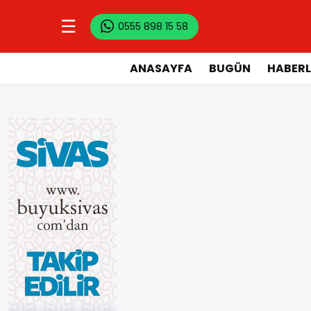
☰
0555 898 15 58
ANASAYFA
BUGÜN
HABERL