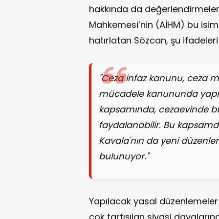
hakkında da değerlendirmeler
Mahkemesi’nin (AİHM) bu isimler
hatırlatan Sözcan, şu ifadeleri 
"Ceza infaz kanunu, ceza 
mücadele kanununda yapıla
kapsamında, cezaevinde b
faydalanabilir. Bu kapsam
Kavala'nın da yeni düzenle
bulunuyor."
Yapılacak yasal düzenlemeler v
çok tartışılan siyasi davaları