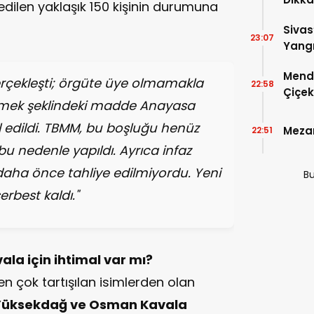
edilen yaklaşık 150 kişinin durumuna
Sivas
23:07
Yangı
Dönd
Mende
rçekleşti; örgüte üye olmamakla
22:58
Çiçek
şlemek şeklindeki madde Anayasa
 edildi. TBMM, bu boşluğu henüz
Mezar
22:51
bu nedenle yapıldı. Ayrıca infaz
 daha önce tahliye edilmiyordu. Yeni
Bu
erbest kaldı."
la için ihtimal var mı?
çok tartışılan isimlerden olan
n Yüksekdağ ve Osman Kavala