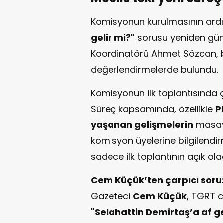
Komisyonun kurulmasının ard
gelir mi?"
sorusu yeniden gün
Koordinatörü Ahmet Sözcan, 
değerlendirmelerde bulundu.
Komisyonun ilk toplantısında ç
Süreç kapsamında, özellikle
P
yaşanan gelişmelerin
masaya
komisyon üyelerine bilgilendi
sadece ilk toplantının açık olaca
Cem Küçük’ten çarpıcı soru
Gazeteci
Cem Küçük
, TGRT 
"Selahattin Demirtaş’a af ge