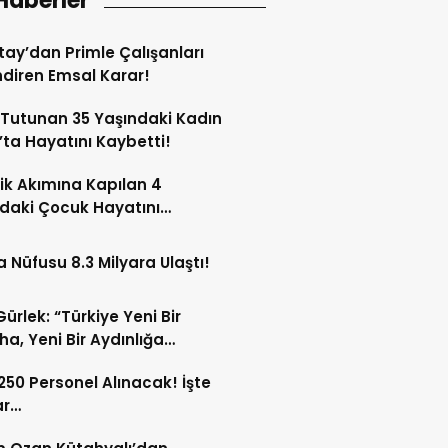
Haberler
tay’dan Primle Çalışanları
endiren Emsal Karar!
Tutunan 35 Yaşındaki Kadın
’ta Hayatını Kaybetti!
rik Akımına Kapılan 4
daki Çocuk Hayatını
tti!
 Nüfusu 8.3 Milyara Ulaştı!
Gürlek: “Türkiye Yeni Bir
a, Yeni Bir Aydınlığa
acak”
 250 Personel Alınacak! İşte
ar…