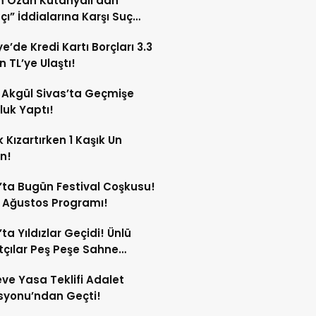
m Ozan Kütahyalı’dan
fçı” İddialarına Karşı Suç
rusu Hamlesi!
ye’de Kredi Kartı Borçları 3.3
n TL’ye Ulaştı!
Akgül Sivas’ta Geçmişe
luk Yaptı!
 Kızartırken 1 Kaşık Un
in!
’ta Bugün Festival Coşkusu!
8 Ağustos Programı!
’ta Yıldızlar Geçidi! Ünlü
çılar Peş Peşe Sahne
ak!
ve Yasa Teklifi Adalet
syonu’ndan Geçti!