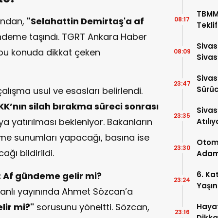
TBMM
ından,
"Selahattin Demirtaş'a af
08:17
Tekli
deme taşındı. TGRT Ankara Haber
Edildi
Sivas
bu konuda dikkat çeken
08:09
Sivas
2026
Sivas
23:47
Sürüc
alışma usul ve esasları belirlendi.
KK’nın silah bırakma süreci sonrası
Sivas
23:35
 yatırılması bekleniyor. Bakanların
Atılıy
rme sunumları yapacağı, basına ise
Otomo
23:30
ğı bildirildi.
Adam 
6. Ka
: Af gündeme gelir mi?
23:24
Yaşın
canlı yayınında Ahmet Sözcan’a
lir mi?"
sorusunu yöneltti. Sözcan,
Hayat
23:16
Dikka