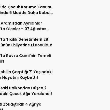
’de Çocuk Koruma Kanunu
finde 6 Madde Daha Kabul
!
 Aramızdan Ayrılanlar –
’ta Ölenler – 07 Ağustos
’ta Trafik Denetimleri! 29
ünün Ehliyetine El Konuldu!
’ta Ravza Cami’nin Temeli
or!
bilin Çarptığı 71 Yaşındaki
Hayatını Kaybetti!
ttaki Balkondan Düşen 2
daki Çocuk Ağır Yaralandı!
ı Zorlaştıran 4 Ağrıya
t!