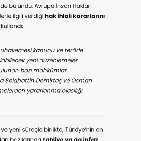
de bulundu. Avrupa İnsan Hakları
le ilgili verdiği
hak ihlali kararlarını
kullandı:
muhakemesi kanunu ve terörle
bilecek yeni düzenlemeler
ulunan bazı mahkûmlar
da Selahattin Demirtaş ve Osman
melerden yararlanma olasılığı
e yeni süreçle birlikte, Türkiye’nin en
ndan bazılarında
tahliye ya da infaz