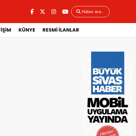
Haber ara...
TİŞİM
KÜNYE
RESMİ İLANLAR