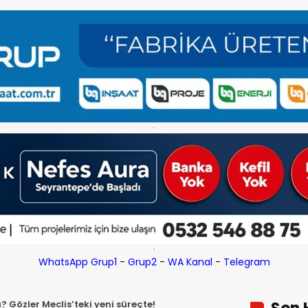
WhatsApp Grup1
-
Grup2
-
WA Kanal
-
Telegram
 Gözler Meclis’teki yeni süreçte!