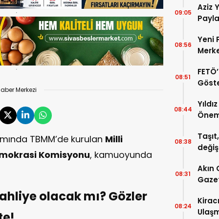
Aziz Y
09:05
Payla
Hakkı
Yeni 
08:56
Merke
FETÖ’
08:51
Göste
aber Merkezi
Yıldı
08:44
Önem
Taşıt,
samında TBMM’de kurulan
Milli
08:38
değiş
emokrasi Komisyonu
, kamuoyunda
Akın 
08:31
Gazet
“Tek 
ahliye olacak mı? Gözler
Kirac
08:24
Ulaşm
te!