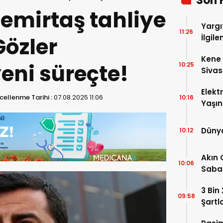
Son 
Demirtaş tahliye
Yargı
11:26
Gözler
İlgil
Kene 
yeni süreçte!
10:25
Sivas
Elekt
ellenme Tarihi :
07.08.2025 11:06
10:16
Yaşın
Kaybe
Dünya
10:12
Akın 
10:06
Sabah
Uyan
3 Bin
09:58
Şartl