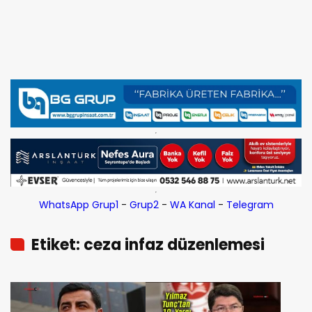
WhatsApp Grup1
-
Grup2
-
WA Kanal
-
Telegram
Etiket: ceza infaz düzenlemesi