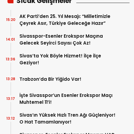
Sıcak Gelişmeler
AK Parti’den 25. Yıl Mesajı: “Milletimizle
15:20
Çeyrek Asır, Türkiye Geleceğe Hazır”
Sivasspor-Esenler Erokspor Maçına
14:01
Gelecek Seyirci Sayısı Çok Az!
Sivas’ta Yok Böyle Hizmet! İlçe İlçe
13:36
Geziyor!
Trabzon’da Bir Yiğido Var!
13:28
İşte Sivasspor’un Esenler Erokspor Maçı
13:17
Muhtemel 11’i!
Sivas’ın Yüksek Hızlı Tren Ağı Güçleniyor!
13:12
O Hat Tamamlanıyor!