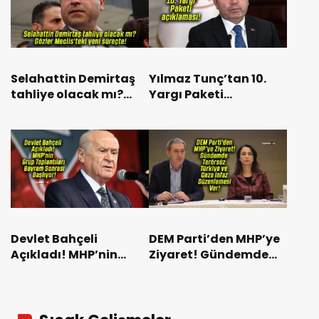
Selahattin Demirtaş
Yılmaz Tunç’tan 10.
tahliye olacak mı?
Yargı Paketi
Gözler Meclis’teki yeni
açıklaması!
süreçte!
Devlet Bahçeli
DEM Parti’den MHP’ye
Açıkladı! MHP’nin
Ziyaret! Gündemde
Grup Toplantıları
Terörsüz Türkiye ve
Bayram Sonrası
Ceza İnfaz
Başlıyor!
Düzenlemesi Var!