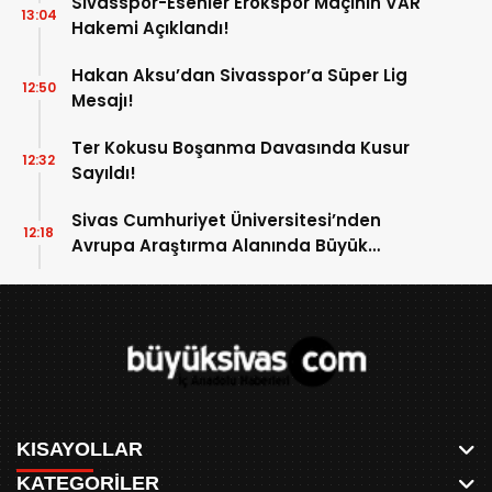
Sivasspor-Esenler Erokspor Maçının VAR
13:04
Hakemi Açıklandı!
Hakan Aksu’dan Sivasspor’a Süper Lig
12:50
Mesajı!
Ter Kokusu Boşanma Davasında Kusur
12:32
Sayıldı!
Sivas Cumhuriyet Üniversitesi’nden
12:18
Avrupa Araştırma Alanında Büyük
Başarı!
KISAYOLLAR
KATEGORİLER