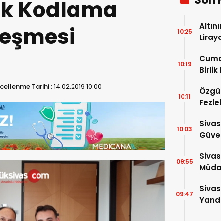
Son 
ik Kodlama
Altın
leşmesi
10:25
Liray
Cuma
10:19
Birlik
cellenme Tarihi :
14.02.2019 10:00
Özgür
10:11
Fezle
Çıktı!
Sivas
10:03
Güven
Bin P
Sivas
09:55
Müdah
Yükle
Sivas
09:47
Yandı