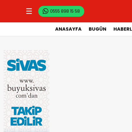
☰
0555 898 15 58
ANASAYFA
BUGÜN
HABERL