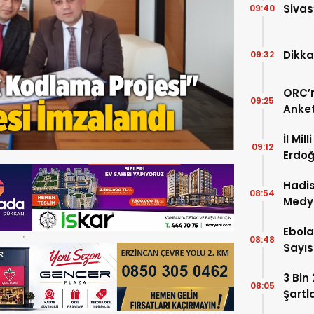
Sivas
09:40
Dikka
09:32
ORC’n
09:25
Anket
Payla
İl Mil
09:12
Erdoğ
Öğren
Hadis
08:54
Medy
Ebola
08:48
Sayısı
3 Bin
08:05
Şartl