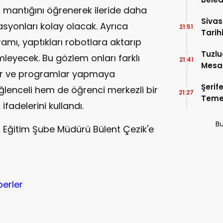
mantığını öğrenerek ileride daha
5’e Gi
Sivas
yonları kolay olacak. Ayrıca
21:51
Tarihi
ramı, yaptıkları robotlara aktarıp
Tuzlu
mleyecek. Bu gözlem onları farklı
21:41
Mesai
ar ve programlar yapmaya
Şerif
lenceli hem de öğrenci merkezli bir
21:27
Temel
ifadelerini kullandı.
Bu
lli Eğitim Şube Müdürü Bülent Çezik'e
berler