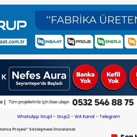
WhatsApp Grup1
-
Grup2
-
WA Kanal
-
Telegram
lama Projesi” Sözleşmesi İmzalandı