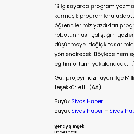
"Bilgisayarda program yazma 
karmaşık programlara adaptas
öğrencilerimiz yazdıkları prog
robotun nasıl çalıştığını gözle
düşünmeye, değişik tasarıml
yönlendirecek. Böylece hem eğ
eğitim ortamı yakalanacaktır." 
Gül, projeyi hazırlayan İlçe Mi
teşekkür etti. (AA)
Büyük
Sivas Haber
Büyük
Sivas Haber
–
Sivas Ha
Şenay Şimşek
Haber Editörü