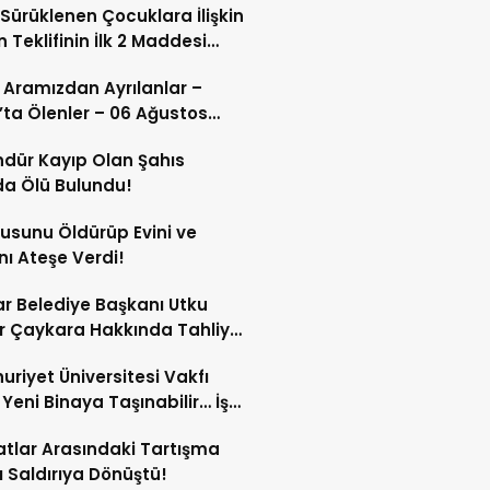
Sürüklenen Çocuklara İlişkin
 Teklifinin İlk 2 Maddesi
 Edildi!
 Aramızdan Ayrılanlar –
’ta Ölenler – 06 Ağustos
dür Kayıp Olan Şahıs
a Ölü Bulundu!
sunu Öldürüp Evini ve
nı Ateşe Verdi!
ar Belediye Başkanı Utku
 Çaykara Hakkında Tahliye
ı!
riyet Üniversitesi Vakfı
i Yeni Binaya Taşınabilir… İşte
ılar
tlar Arasındaki Tartışma
lı Saldırıya Dönüştü!