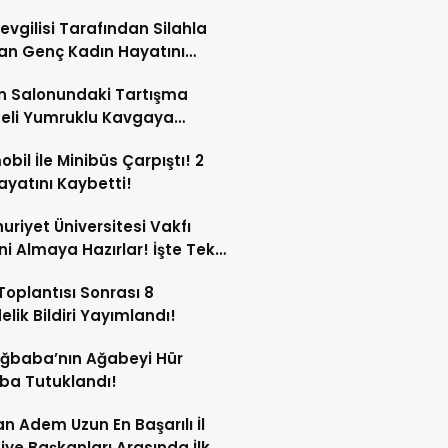
Sevgilisi Tarafından Silahla
an Genç Kadın Hayatını
tti!
n Salonundaki Tartışma
eli Yumruklu Kavgaya
ştü!
bil İle Minibüs Çarpıştı! 2
Hayatını Kaybetti!
riyet Üniversitesi Vakfı
ini Almaya Hazırlar! İşte Tek
rı
oplantısı Sonrası 8
lik Bildiri Yayımlandı!
Ağbaba’nın Ağabeyi Hür
ba Tutuklandı!
n Adem Uzun En Başarılı İl
iye Başkanları Arasında İlk