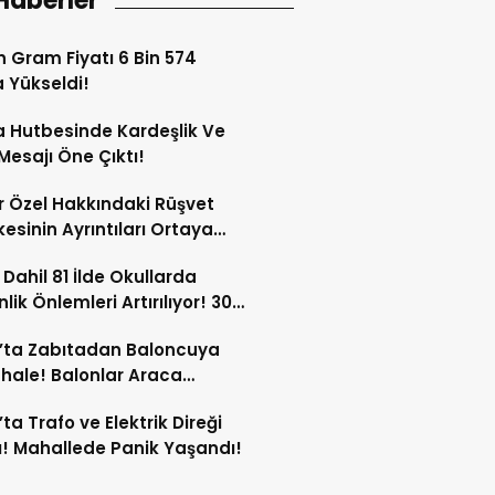
Haberler
ın Gram Fiyatı 6 Bin 574
a Yükseldi!
 Hutbesinde Kardeşlik Ve
 Mesajı Öne Çıktı!
 Özel Hakkındaki Rüşvet
kesinin Ayrıntıları Ortaya
 Dahil 81 İlde Okullarda
lik Önlemleri Artırılıyor! 30
ersonel Görev Yapacak!
’ta Zabıtadan Baloncuya
ale! Balonlar Araca
ndi!
’ta Trafo ve Elektrik Direği
! Mahallede Panik Yaşandı!