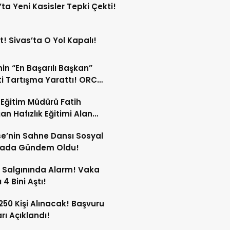
’ta Yeni Kasisler Tepki Çekti!
t! Sivas’ta O Yol Kapalı!
in “En Başarılı Başkan”
i Tartışma Yarattı! ORC
şımı Sildi!
li Eğitim Müdürü Fatih
an Hafızlık Eğitimi Alan
cilerle Buluştu!
e’nin Sahne Dansı Sosyal
ada Gündem Oldu!
 Salgınında Alarm! Vaka
 4 Bini Aştı!
 250 Kişi Alınacak! Başvuru
arı Açıklandı!