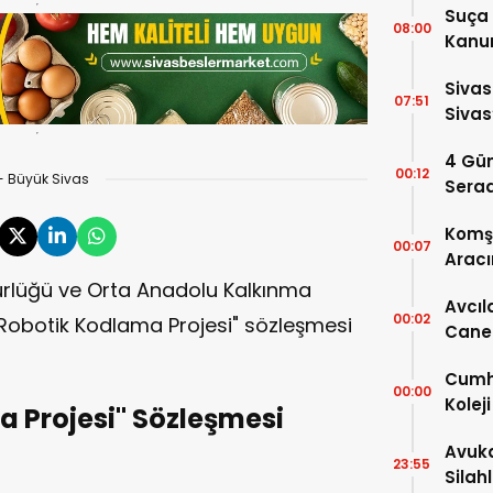
Suça 
08:00
Kanun
Kabul
Sivas
07:51
Sivas
2026
4 Gün
00:12
- Büyük Sivas
Serad
Komşu
00:07
Aracı
dürlüğü ve Orta Anadolu Kalkınma
Avcıl
00:02
Robotik Kodlama Projesi" sözleşmesi
Caner
Karar
Cumhu
00:00
Kolej
a Projesi" Sözleşmesi
Ayrınt
Avuka
23:55
Silah