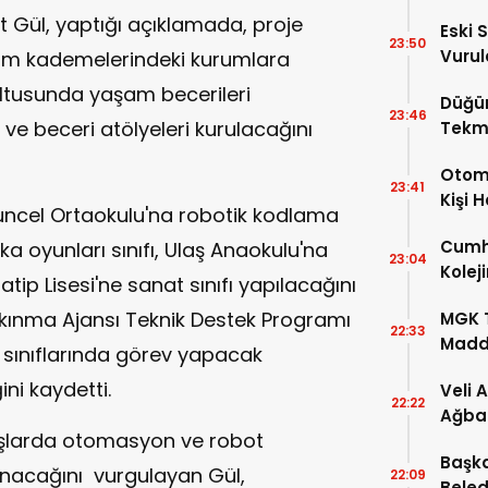
it Gül, yaptığı açıklamada, proje
Eski 
23:50
Vurul
im kademelerindeki kurumlara
Kaybe
ultusunda yaşam becerileri
Düğü
23:46
ve beceri atölyeleri kurulacağını
Tekm
Dönü
Otomo
23:41
Kişi 
Tuncel Ortaokulu'na robotik kodlama
Cumhu
zeka oyunları sınıfı, Ulaş Anaokulu'na
23:04
Kolej
tip Lisesi'ne sanat sınıfı yapılacağını
Şartla
lkınma Ajansı Teknik Destek Programı
MGK T
22:33
Madde
sınıflarında görev yapacak
ni kaydetti.
Veli 
22:22
Ağba
yaşlarda otomasyon ve robot
Başka
anacağını vurgulayan Gül,
22:09
Beled