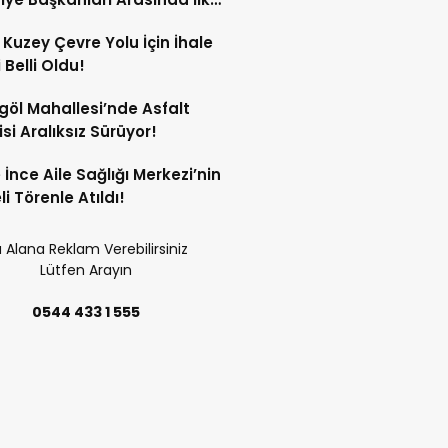
rdi!
 Kuzey Çevre Yolu İçin İhale
 Belli Oldu!
göl Mahallesi’nde Asfalt
si Aralıksız Sürüyor!
e İnce Aile Sağlığı Merkezi’nin
i Törenle Atıldı!
 Alana Reklam Verebilirsiniz
Lütfen Arayın
0544 433 1 555