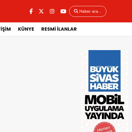
Haber ara...
TİŞİM
KÜNYE
RESMİ İLANLAR