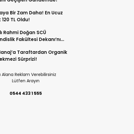
aya Bir Zam Daha! En Ucuz
 120 TL Oldu!
lı Rahmi Doğan SCÜ
dislik Fakültesi Dekanı’nı
ında Kabul Etti!
anaj’a Taraftardan Organik
ekmezi Sürprizi!
 Alana Reklam Verebilirsiniz
Lütfen Arayın
0544 433 1 555