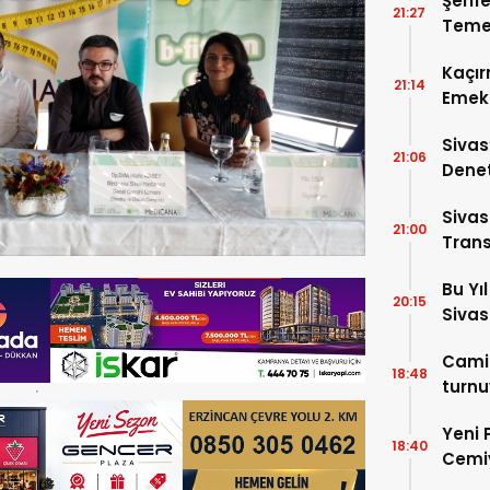
Şerif
21:27
Temel
Kaçır
21:14
Emek 
Sivas
21:06
Denet
Cadde
Sivas
21:00
Trans
Bu Yı
20:15
Sivas
Camil
18:48
turnu
Yeni 
18:40
Cemiy