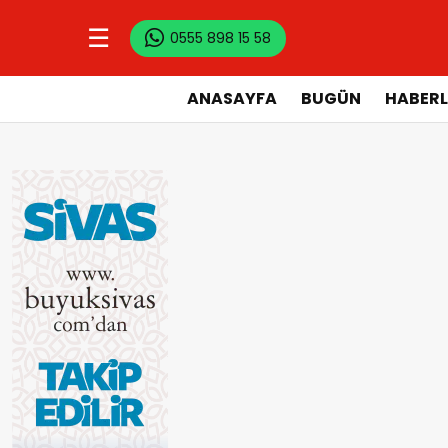
☰
0555 898 15 58
ANASAYFA
BUGÜN
HABERL