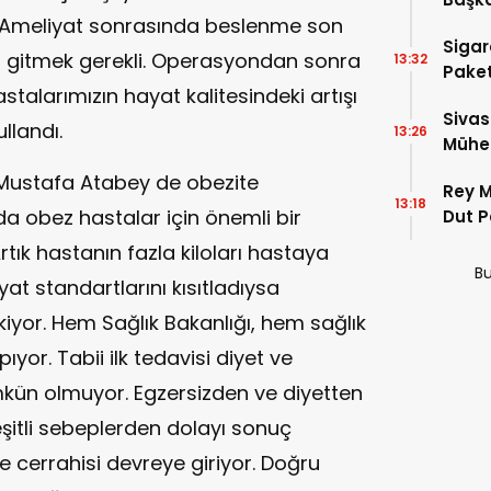
z. Ameliyat sonrasında beslenme son
Sigar
i gitmek gerekli. Operasyondan sonra
13:32
Paket
talarımızın hayat kalitesindeki artışı
Sivas
ullandı.
13:26
Mühen
Makam
 Mustafa Atabey de obezite
Rey M
13:18
arda obez hastalar için önemli bir
Dut P
Artık hastanın fazla kiloları hastaya
Bu
t standartlarını kısıtladıysa
kiyor. Hem Sağlık Bakanlığı, hem sağlık
ıyor. Tabii ilk tedavisi diyet ve
kün olmuyor. Egzersizden ve diyetten
itli sebeplerden dolayı sonuç
cerrahisi devreye giriyor. Doğru