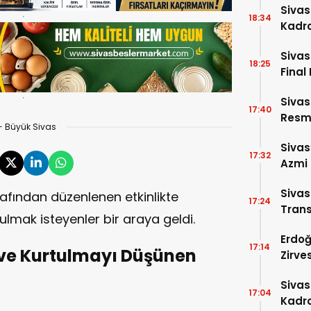
Sivas
18:34
Kadro
Sivas
18:25
Final 
Sivas
17:40
Resme
- Büyük Sivas
Sivas
17:32
Azmi 
Girdi!
Siva
afından düzenlenen etkinlikte
17:24
Trans
ulmak isteyenler bir araya geldi.
Erdoğ
17:14
 ve Kurtulmayı Düşünen
Zirve
Dakik
Siva
17:04
Kadro