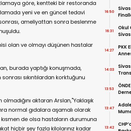
klamaya göre, kentteki bir restoranda
Sivas
yıflamada yeni ve en güncel tedavi
16:50
Final
 sonrası, ameliyattan sonra beslenme
Okul 
onuşuldu.
16:31
Sivas
ahisi olan ve olmayı düşünen hastalar
PKK E
14:27
Annes
Sivas
slan, burada yaptığı konuşmada,
14:03
Trans
sonrası sıkıntılardan korktuğunu
Ardın
ÖNDER
13:53
Derne
Birin
olmadığını aktaran Arslan,"Yaklaşık
Adale
13:47
nra normal gıdalara aşamalı olarak
Mumcu
Geldi
de kısmen de olsa hastaların durumuna
CHP’d
kat hiçbir şey fazla kilolarınız kadar
13:42
Başka