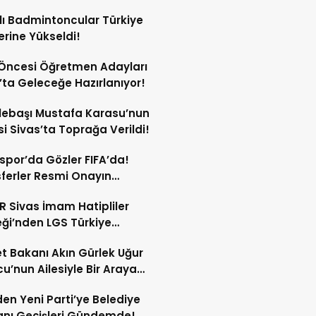
lı Badmintoncular Türkiye
lerine Yükseldi!
Öncesi Öğretmen Adayları
’ta Geleceğe Hazırlanıyor!
lebaşı Mustafa Karasu’nun
i Sivas’ta Toprağa Verildi!
spor’da Gözler FIFA’da!
ferler Resmi Onayın
dan Açıklanacak!
 Sivas İmam Hatipliler
ği’nden LGS Türkiye
cilerine Ödül!
t Bakanı Akın Gürlek Uğur
’nun Ailesiyle Bir Araya
!
en Yeni Parti’ye Belediye
nı Geçişleri Gündemde!