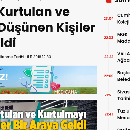
Son 
Kurtulan ve
Cumhu
23:04
Düşünen Kişiler
Kolej
Şartla
MGK T
ldi
22:33
Madde
Veli 
lenme Tarihi :
11.11.2018 12:33
22:22
Ağba
Başka
22:09
Beled
5’e Gi
Sivas
21:51
Tarihi
Tuzlu
21:41
Mesai