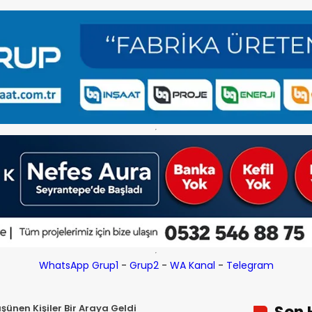
WhatsApp Grup1
-
Grup2
-
WA Kanal
-
Telegram
ünen Kişiler Bir Araya Geldi