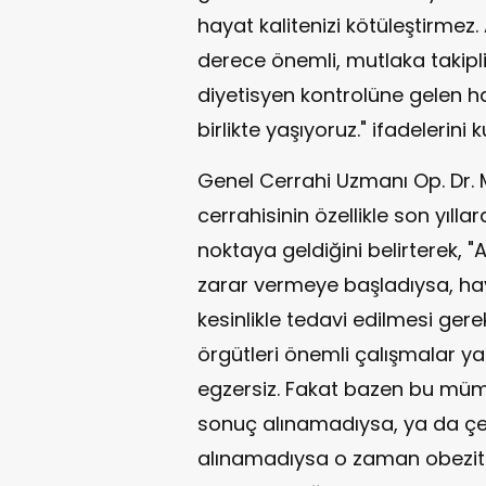
hayat kalitenizi kötüleştirme
derece önemli, mutlaka takipl
diyetisyen kontrolüne gelen has
birlikte yaşıyoruz." ifadelerini k
Genel Cerrahi Uzmanı Op. Dr.
cerrahisinin özellikle son yıll
noktaya geldiğini belirterek, "
zarar vermeye başladıysa, haya
kesinlikle tedavi edilmesi gere
örgütleri önemli çalışmalar yap
egzersiz. Fakat bazen bu müm
sonuç alınamadıysa, ya da çeş
alınamadıysa o zaman obezite 