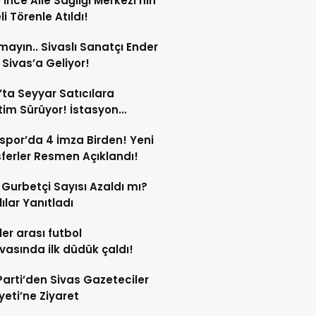
e İnce Aile Sağlığı Merkezi’nin
i Törenle Atıldı!
mayın.. Sivaslı Sanatçı Ender
Sivas’a Geliyor!
’ta Seyyar Satıcılara
im Sürüyor! İstasyon
si’ndeki Tezgâh Kaldırıldı!
spor’da 4 İmza Birden! Yeni
ferler Resmen Açıklandı!
l Gurbetçi Sayısı Azaldı mı?
lılar Yanıtladı
er arası futbol
vasında ilk düdük çaldı!
Parti’den Sivas Gazeteciler
eti’ne Ziyaret