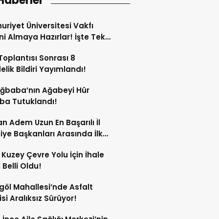
Haberler
riyet Üniversitesi Vakfı
ini Almaya Hazırlar! İşte Tek
rı
oplantısı Sonrası 8
lik Bildiri Yayımlandı!
Ağbaba’nın Ağabeyi Hür
ba Tutuklandı!
n Adem Uzun En Başarılı İl
iye Başkanları Arasında İlk
rdi!
 Kuzey Çevre Yolu İçin İhale
 Belli Oldu!
göl Mahallesi’nde Asfalt
si Aralıksız Sürüyor!