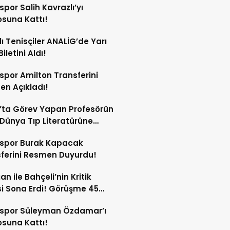
spor Salih Kavrazlı’yı
suna Kattı!
lı Tenisçiler ANALİG’de Yarı
Biletini Aldı!
spor Amilton Transferini
n Açıkladı!
’ta Görev Yapan Profesörün
Dünya Tıp Literatürüne
sspor Burak Kapacak
ferini Resmen Duyurdu!
an ile Bahçeli’nin Kritik
si Sona Erdi! Görüşme 45
a Sürdü!
sspor Süleyman Özdamar’ı
suna Kattı!