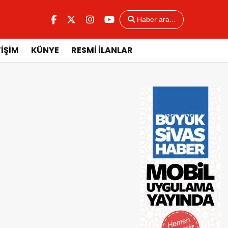
Haber ara...
TİŞİM
KÜNYE
RESMİ İLANLAR