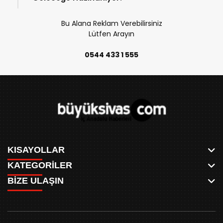
Bu Alana Reklam Verebilirsiniz
Lütfen Arayın
0544 433 1 555
KISAYOLLAR
KATEGORİLER
ANASAYFA
BİZE ULAŞIN
AKSU CANLI
WHATSAPP
MEYDAN CANLI
SPOR
0346 221 00 60
MEDRESELER CANLI
SİYASET
MERAKÜM CANLI
buyuksivashaber@gmail.com
BELEDİYE