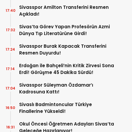
Sivasspor Amilton Transferini Resmen
17:40
Açıkladı!
Sivas’ta Görev Yapan Profesörün Azmi
17:32
Dünya Tıp Literatürüne Girdi!
Sivasspor Burak Kapacak Transferini
17:24
Resmen Duyurdu!
Erdoğan ile Bahçeli’nin Kritik Zirvesi Sona
17:14
Erdi! Görüşme 45 Dakika Sürdü!
Sivasspor Süleyman Özdamar’ı
17:04
Kadrosuna Kattı!
Sivaslı Badmintoncular Türkiye
16:50
Finallerine Yükseldi!
Okul Öncesi Öğretmen Adayları Sivas’ta
16:31
Geleceğe Hazırlanıyor!