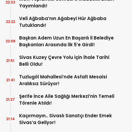
22:33
Yayımlandı!
Veli Ağbaba’nın Ağabeyi Hür Ağbaba
22:22
Tutuklandı!
Başkan Adem Uzun En Başarılı İl Belediye
22:09
Başkanları Arasında İlk 5’e Girdi!
Sivas Kuzey Çevre Yolu İçin İhale Tarihi
21:51
Belli Oldu!
Tuzlugöl Mahallesi’nde Asfalt Mesaisi
21:41
Aralıksız Sürüyor!
Şerife İnce Aile Sağlığı Merkezi’nin Temeli
21:27
Törenle Atıldı!
Kaçırmayın.. Sivaslı Sanatçı Ender Emek
21:14
Sivas’a Geliyor!