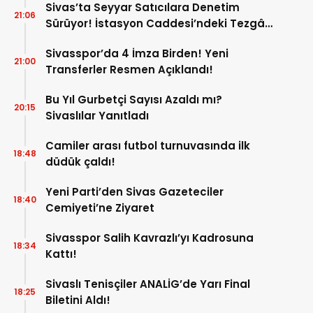
Sivas’ta Seyyar Satıcılara Denetim
21:06
Sürüyor! İstasyon Caddesi’ndeki Tezgâh
Kaldırıldı!
Sivasspor’da 4 İmza Birden! Yeni
21:00
Transferler Resmen Açıklandı!
Bu Yıl Gurbetçi Sayısı Azaldı mı?
20:15
Sivaslılar Yanıtladı
Camiler arası futbol turnuvasında ilk
18:48
düdük çaldı!
Yeni Parti’den Sivas Gazeteciler
18:40
Cemiyeti’ne Ziyaret
Sivasspor Salih Kavrazlı’yı Kadrosuna
18:34
Kattı!
Sivaslı Tenisçiler ANALİG’de Yarı Final
18:25
Biletini Aldı!