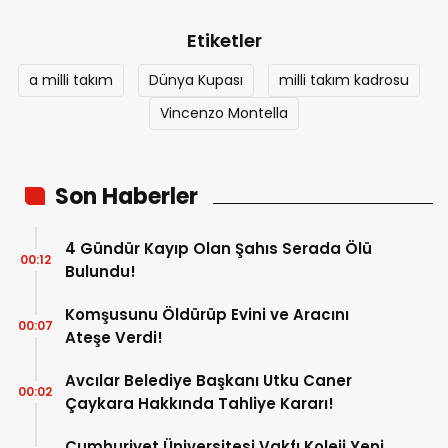
Etiketler
a milli takım
Dünya Kupası
milli takım kadrosu
Vincenzo Montella
Son Haberler
4 Gündür Kayıp Olan Şahıs Serada Ölü
00:12
Bulundu!
Komşusunu Öldürüp Evini ve Aracını
00:07
Ateşe Verdi!
Avcılar Belediye Başkanı Utku Caner
00:02
Çaykara Hakkında Tahliye Kararı!
Cumhuriyet Üniversitesi Vakfı Koleji Yeni