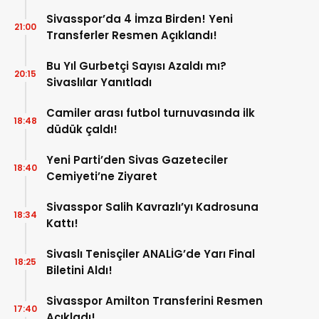
Kaldırıldı!
Sivasspor’da 4 İmza Birden! Yeni
21:00
Transferler Resmen Açıklandı!
Bu Yıl Gurbetçi Sayısı Azaldı mı?
20:15
Sivaslılar Yanıtladı
Camiler arası futbol turnuvasında ilk
18:48
düdük çaldı!
Yeni Parti’den Sivas Gazeteciler
18:40
Cemiyeti’ne Ziyaret
Sivasspor Salih Kavrazlı’yı Kadrosuna
18:34
Kattı!
Sivaslı Tenisçiler ANALİG’de Yarı Final
18:25
Biletini Aldı!
Sivasspor Amilton Transferini Resmen
17:40
Açıkladı!