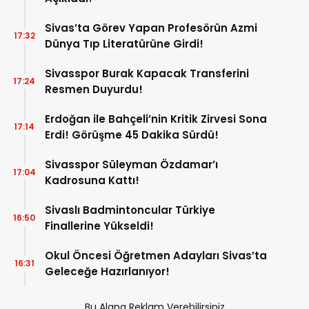
Sivas’ta Görev Yapan Profesörün Azmi
17:32
Dünya Tıp Literatürüne Girdi!
Sivasspor Burak Kapacak Transferini
17:24
Resmen Duyurdu!
Erdoğan ile Bahçeli’nin Kritik Zirvesi Sona
17:14
Erdi! Görüşme 45 Dakika Sürdü!
Sivasspor Süleyman Özdamar’ı
17:04
Kadrosuna Kattı!
Sivaslı Badmintoncular Türkiye
16:50
Finallerine Yükseldi!
Okul Öncesi Öğretmen Adayları Sivas’ta
16:31
Geleceğe Hazırlanıyor!
Bu Alana Reklam Verebilirsiniz