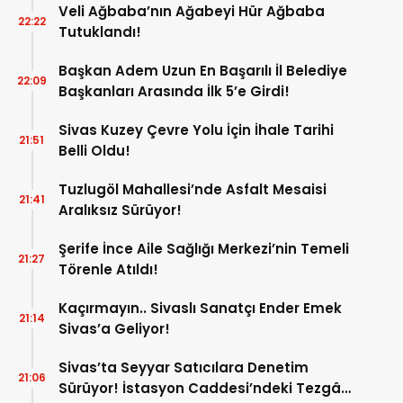
Veli Ağbaba’nın Ağabeyi Hür Ağbaba
22:22
Tutuklandı!
Başkan Adem Uzun En Başarılı İl Belediye
22:09
Başkanları Arasında İlk 5’e Girdi!
Sivas Kuzey Çevre Yolu İçin İhale Tarihi
21:51
Belli Oldu!
Tuzlugöl Mahallesi’nde Asfalt Mesaisi
21:41
Aralıksız Sürüyor!
Şerife İnce Aile Sağlığı Merkezi’nin Temeli
21:27
Törenle Atıldı!
Kaçırmayın.. Sivaslı Sanatçı Ender Emek
21:14
Sivas’a Geliyor!
Sivas’ta Seyyar Satıcılara Denetim
21:06
Sürüyor! İstasyon Caddesi’ndeki Tezgâh