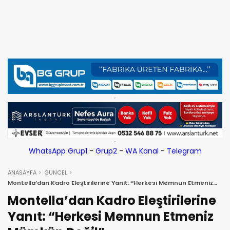
WhatsApp Grup1
-
Grup2
-
WA Kanal
-
Telegram
ANASAYFA
GÜNCEL
Montella’dan Kadro Eleştirilerine Yanıt: “Herkesi Memnun Etmeniz
Mümkün Değil”
Montella’dan Kadro Eleştirilerine
Yanıt: “Herkesi Memnun Etmeniz