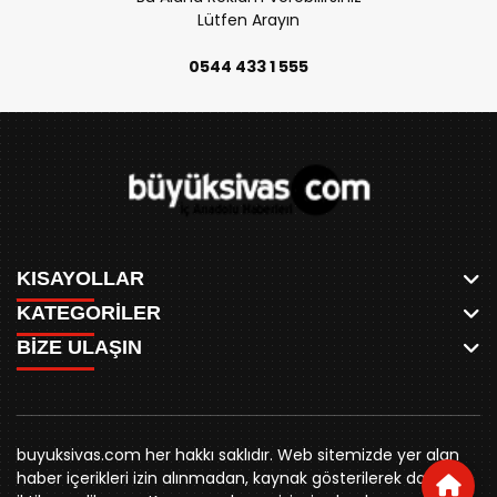
Lütfen Arayın
0544 433 1 555
KISAYOLLAR
KATEGORİLER
ANASAYFA
BİZE ULAŞIN
AKSU CANLI
WHATSAPP
MEYDAN CANLI
SPOR
0346 221 00 60
MEDRESELER CANLI
SİYASET
MERAKÜM CANLI
buyuksivashaber@gmail.com
BELEDİYE
YUKARI TEKKE CANLI
buyuksivas.com her hakkı saklıdır. Web sitemizde yer alan
SİVAS VALİLİĞİ
Örtülüpınar Mah. İnönü Bulvarı Özkahya Apt. Kat:3 D:7
KURUMSAL KİMLİK
haber içerikleri izin alınmadan, kaynak gösterilerek dahi
ÜNİVERSİTE
Sivas