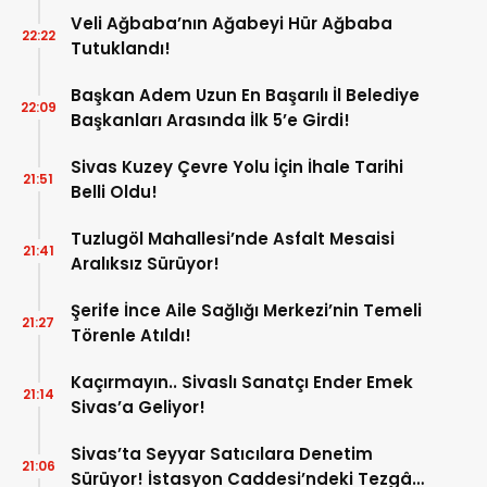
Veli Ağbaba’nın Ağabeyi Hür Ağbaba
22:22
Tutuklandı!
Başkan Adem Uzun En Başarılı İl Belediye
22:09
Başkanları Arasında İlk 5’e Girdi!
Sivas Kuzey Çevre Yolu İçin İhale Tarihi
21:51
Belli Oldu!
Tuzlugöl Mahallesi’nde Asfalt Mesaisi
21:41
Aralıksız Sürüyor!
Şerife İnce Aile Sağlığı Merkezi’nin Temeli
21:27
Törenle Atıldı!
Kaçırmayın.. Sivaslı Sanatçı Ender Emek
21:14
Sivas’a Geliyor!
Sivas’ta Seyyar Satıcılara Denetim
21:06
Sürüyor! İstasyon Caddesi’ndeki Tezgâh