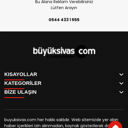
Bu Alana Reklam Verebilirsiniz
Lütfen Arayın
0544 433 1 555
KISAYOLLAR
KATEGORİLER
ANASAYFA
BİZE ULAŞIN
AKSU CANLI
WHATSAPP
MEYDAN CANLI
SPOR
0346 221 00 60
MEDRESELER CANLI
SİYASET
MERAKÜM CANLI
buyuksivashaber@gmail.com
BELEDİYE
YUKARI TEKKE CANLI
buyuksivas.com her hakkı saklıdır. Web sitemizde yer alan
SİVAS VALİLİĞİ
Örtülüpınar Mah. İnönü Bulvarı Özkahya Apt. Kat:3 D:7
KURUMSAL KİMLİK
haber içerikleri izin alınmadan, kaynak gösterilerek dahi
ÜNİVERSİTE