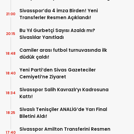
Kaldırıldı!
Sivasspor’da 4 İmza Birden! Yeni
21:00
Transferler Resmen Açıklandı!
Bu Yıl Gurbetçi Sayısı Azaldı mı?
20:15
Sivaslılar Yanıtladı
Camiler arası futbol turnuvasında ilk
18:48
düdük çaldı!
Yeni Parti’den Sivas Gazeteciler
18:40
Cemiyeti’ne Ziyaret
Sivasspor Salih Kavrazlı’yı Kadrosuna
18:34
Kattı!
Sivaslı Tenisçiler ANALİG’de Yarı Final
18:25
Biletini Aldı!
Sivasspor Amilton Transferini Resmen
17:40