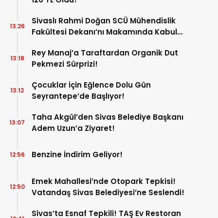
Sivaslı Rahmi Doğan SCÜ Mühendislik
13:26
Fakültesi Dekanı’nı Makamında Kabul
Etti!
Rey Manaj’a Taraftardan Organik Dut
13:18
Pekmezi Sürprizi!
Çocuklar İçin Eğlence Dolu Gün
13:12
Seyrantepe’de Başlıyor!
Taha Akgül’den Sivas Belediye Başkanı
13:07
Adem Uzun’a Ziyaret!
Benzine İndirim Geliyor!
12:56
Emek Mahallesi’nde Otopark Tepkisi!
12:50
Vatandaş Sivas Belediyesi’ne Seslendi!
Sivas’ta Esnaf Tepkili! TAŞ Ev Restoran