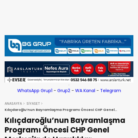
WhatsApp Grup1
-
Grup2
-
WA Kanal
-
Telegram
ANASAYFA
SİYASET
Kılıçdaroğlu’nun Bayramlaşma Programı Öncesi CHP Genel
Merkezi’nde Hazırlıklar Tamamlandı!
Kılıçdaroğlu’nun Bayramlaşma
Programı Öncesi CHP Genel