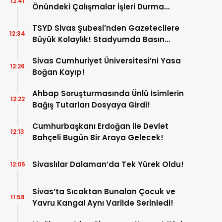
12:41
Önündeki Çalışmalar İşleri Durma
Noktasına Getirdi!
TSYD Sivas Şubesi’nden Gazetecilere
12:34
Büyük Kolaylık! Stadyumda Basın
Otoparkı Hizmete Girdi!
Sivas Cumhuriyet Üniversitesi’ni Yasa
12:26
Boğan Kayıp!
Ahbap Soruşturmasında Ünlü İsimlerin
12:22
Bağış Tutarları Dosyaya Girdi!
Cumhurbaşkanı Erdoğan ile Devlet
12:13
Bahçeli Bugün Bir Araya Gelecek!
Sivaslılar Dalaman’da Tek Yürek Oldu!
12:05
Sivas’ta Sıcaktan Bunalan Çocuk ve
11:58
Yavru Kangal Aynı Varilde Serinledi!