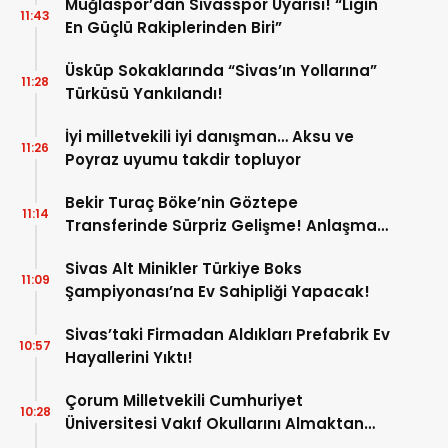
Muğlaspor’dan Sivasspor Uyarısı! “Ligin
11:43
En Güçlü Rakiplerinden Biri”
Üsküp Sokaklarında “Sivas’ın Yollarına”
11:28
Türküsü Yankılandı!
İyi milletvekili iyi danışman… Aksu ve
11:26
Poyraz uyumu takdir topluyor
Bekir Turaç Böke’nin Göztepe
11:14
Transferinde Sürpriz Gelişme! Anlaşma
Çıkmaza Girdi!
Sivas Alt Minikler Türkiye Boks
11:09
Şampiyonası’na Ev Sahipliği Yapacak!
Sivas’taki Firmadan Aldıkları Prefabrik Ev
10:57
Hayallerini Yıktı!
Çorum Milletvekili Cumhuriyet
10:28
Üniversitesi Vakıf Okullarını Almaktan
Vazgeçti! İşte Yeni Talipliler!