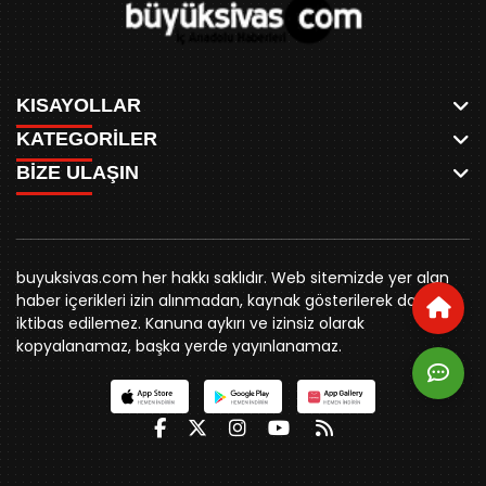
KISAYOLLAR
KATEGORİLER
ANASAYFA
BİZE ULAŞIN
AKSU CANLI
WHATSAPP
MEYDAN CANLI
SPOR
0346 221 00 60
MEDRESELER CANLI
SİYASET
MERAKÜM CANLI
buyuksivashaber@gmail.com
BELEDİYE
YUKARI TEKKE CANLI
buyuksivas.com her hakkı saklıdır. Web sitemizde yer alan
SİVAS VALİLİĞİ
Örtülüpınar Mah. İnönü Bulvarı Özkahya Apt. Kat:3 D:7
KURUMSAL KİMLİK
haber içerikleri izin alınmadan, kaynak gösterilerek dahi
ÜNİVERSİTE
Sivas
REKLAM FİYATLARI
iktibas edilemez. Kanuna aykırı ve izinsiz olarak
KURUMLAR
BİZE ULAŞIN
kopyalanamaz, başka yerde yayınlanamaz.
STK
KÜNYE
YORUM
RESMİ İLANLAR
İLÇELER
GENEL
İÇ ANADOLU