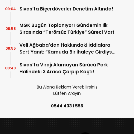
Sivas’ta Biçerdöverler Denetim Altında!
09:04
MGK Bugün Toplanıyor! Gündemin İlk
08:58
Sırasında “Terörsüz Türkiye” Süreci Var!
Veli Ağbaba’dan Hakkındaki İddialara
08:55
Sert Yanıt: “Kamuda Bir İhaleye Girdiysek
İdama da Razıyım”
Sivas’ta Virajı Alamayan Sürücü Park
08:48
Halindeki 3 Araca Çarpıp Kaçtı!
Bu Alana Reklam Verebilirsiniz
Lütfen Arayın
0544 433 1 555