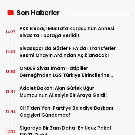
Son Haberler
PKK Elebaşı Mustafa Karasu’nun Annesi
14:27
Sivas’ta Toprağa Verildi!
Sivasspor’da Gözler FIFA’da! Transferler
14:03
Resmi Onayın Ardından Açıklanacak!
ÖNDER Sivas İmam Hatipliler
13:53
Derneği’nden LGS Türkiye Birincilerine
Ödül!
Adalet Bakanı Akın Gürlek Uğur
13:47
Mumcu’nun Ailesiyle Bir Araya Geldi!
CHP’den Yeni Parti’ye Belediye Başkanı
13:42
Geçişleri Gündemde!
Sigaraya Bir Zam Daha! En Ucuz Paket
13:32
120 TL Oldu!