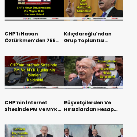
CHP’li Hasan
Kılıçdaroğlu’ndan
Öztürkmen’den 755
Grup Toplantısı
Milyon TL’lik Harcama
Kararı! CHP Genel
İddiası!
Merkezi’nde
Konuşacak!
CHP’nin İnternet
Rüşvetçilerden Ve
Sitesinde PM Ve MYK
Hırsızlardan Hesap
Üyelerinin İsimleri
Soracağım!
Kaldırıldı!