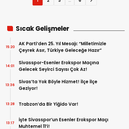
1
2
3
…
6
Sıcak Gelişmeler
AK Parti’den 25. Yıl Mesajı: “Milletimizle
15:20
Çeyrek Asır, Türkiye Geleceğe Hazır”
Sivasspor-Esenler Erokspor Maçına
14:01
Gelecek Seyirci Sayısı Çok Az!
Sivas’ta Yok Böyle Hizmet! İlçe İlçe
13:36
Geziyor!
Trabzon’da Bir Yiğido Var!
13:28
İşte Sivasspor’un Esenler Erokspor Maçı
13:17
Muhtemel 11’i!