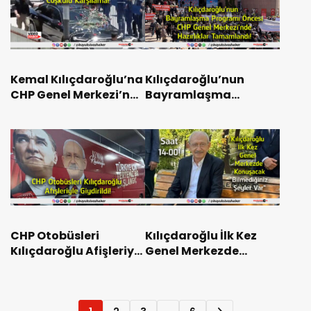
Kemal Kılıçdaroğlu’na
Kılıçdaroğlu’nun
CHP Genel Merkezi’nde
Bayramlaşma
Coşkulu Karşılama!
Programı Öncesi CHP
Genel Merkezi’nde
Hazırlıklar
Tamamlandı!
CHP Otobüsleri
Kılıçdaroğlu İlk Kez
Kılıçdaroğlu Afişleriyle
Genel Merkezde
Giydirildi!
Konuşacak:
“Bilmediğiniz Şeyler
Var”