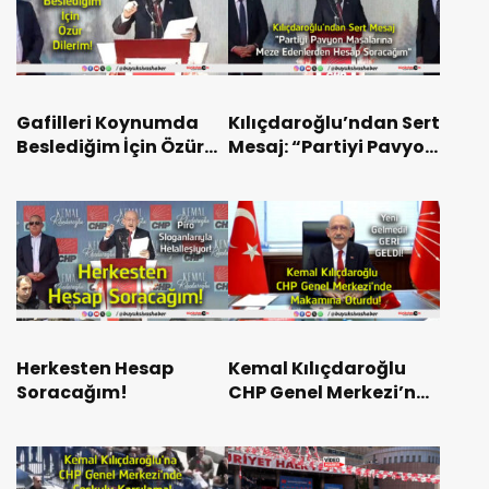
Gafilleri Koynumda
Kılıçdaroğlu’ndan Sert
Beslediğim İçin Özür
Mesaj: “Partiyi Pavyon
Dilerim!
Masalarına Meze
Edenlerden Hesap
Soracağım”
Herkesten Hesap
Kemal Kılıçdaroğlu
Soracağım!
CHP Genel Merkezi’nde
Makamına Oturdu!