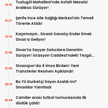
Tuzlugöl Mahallesi’nde Asfalt Mesaisi
21:41
Aralıksız Sürüyor!
Şerife İnce Aile Sağlığı Merkezi’nin Temeli
21:27
Törenle Atıldı!
Kaçırmayın.. Sivaslı Sanatçı Ender Emek
21:14
Sivas’a Geliyor!
Sivas’ta Seyyar Satıcılara Denetim
21:06
Sürüyor! İstasyon Caddesi’ndeki Tezgâh
Kaldırıldı!
Sivasspor’da 4 İmza Birden! Yeni
21:00
Transferler Resmen Açıklandı!
Bu Yıl Gurbetçi Sayısı Azaldı mı?
20:15
Sivaslılar Yanıtladı
Camiler arası futbol turnuvasında ilk
18:48
düdük çaldı!