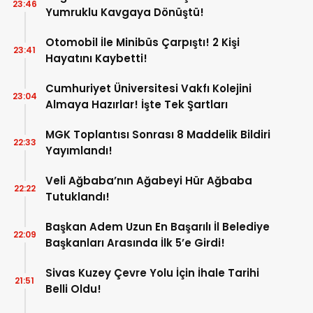
23:46
Yumruklu Kavgaya Dönüştü!
Otomobil İle Minibüs Çarpıştı! 2 Kişi
23:41
Hayatını Kaybetti!
Cumhuriyet Üniversitesi Vakfı Kolejini
23:04
Almaya Hazırlar! İşte Tek Şartları
MGK Toplantısı Sonrası 8 Maddelik Bildiri
22:33
Yayımlandı!
Veli Ağbaba’nın Ağabeyi Hür Ağbaba
22:22
Tutuklandı!
Başkan Adem Uzun En Başarılı İl Belediye
22:09
Başkanları Arasında İlk 5’e Girdi!
Sivas Kuzey Çevre Yolu İçin İhale Tarihi
21:51
Belli Oldu!