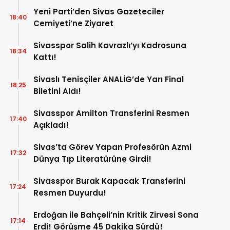
Yeni Parti’den Sivas Gazeteciler
18:40
Cemiyeti’ne Ziyaret
Sivasspor Salih Kavrazlı’yı Kadrosuna
18:34
Kattı!
Sivaslı Tenisçiler ANALİG’de Yarı Final
18:25
Biletini Aldı!
Sivasspor Amilton Transferini Resmen
17:40
Açıkladı!
Sivas’ta Görev Yapan Profesörün Azmi
17:32
Dünya Tıp Literatürüne Girdi!
Sivasspor Burak Kapacak Transferini
17:24
Resmen Duyurdu!
Erdoğan ile Bahçeli’nin Kritik Zirvesi Sona
17:14
Erdi! Görüşme 45 Dakika Sürdü!