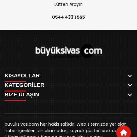
Lütfen Arayın
0544 433 1 555
KISAYOLLAR
KATEGORİLER
ANASAYFA
BİZE ULAŞIN
AKSU CANLI
WHATSAPP
MEYDAN CANLI
SPOR
0346 221 00 60
MEDRESELER CANLI
SİYASET
MERAKÜM CANLI
buyuksivashaber@gmail.com
BELEDİYE
YUKARI TEKKE CANLI
buyuksivas.com her hakkı saklıdır. Web sitemizde yer alan
SİVAS VALİLİĞİ
Örtülüpınar Mah. İnönü Bulvarı Özkahya Apt. Kat:3 D:7
KURUMSAL KİMLİK
haber içerikleri izin alınmadan, kaynak gösterilerek dahi
ÜNİVERSİTE
Sivas
REKLAM FİYATLARI
iktibas edilemez. Kanuna aykırı ve izinsiz olarak