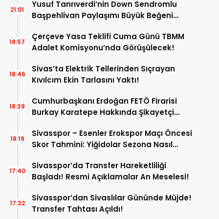
Yusuf Tanrıverdi’nin Down Sendromlu
21:01
Başpehlivan Paylaşımı Büyük Beğeni
Topladı!
Çerçeve Yasa Teklifi Cuma Günü TBMM
18:57
Adalet Komisyonu’nda Görüşülecek!
Sivas’ta Elektrik Tellerinden Sıçrayan
18:46
Kıvılcım Ekin Tarlasını Yaktı!
Cumhurbaşkanı Erdoğan FETÖ Firarisi
18:39
Burkay Karatepe Hakkında Şikayetçi
Oldu!
Sivasspor – Esenler Erokspor Maçı Öncesi
18:19
Skor Tahmini: Yiğidolar Sezona Nasıl
Başlayacak?
Sivasspor’da Transfer Hareketliliği
17:40
Başladı! Resmi Açıklamalar An Meselesi!
Sivasspor’dan Sivaslılar Gününde Müjde!
17:32
Transfer Tahtası Açıldı!