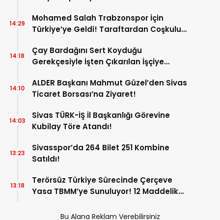
Mohamed Salah Trabzonspor İçin
14:29
Türkiye’ye Geldi! Taraftardan Coşkulu
Karşılama!
Çay Bardağını Sert Koyduğu
14:18
Gerekçesiyle İşten Çıkarılan İşçiye
Mahkemeden Emsal Karar!
ALDER Başkanı Mahmut Güzel’den Sivas
14:10
Ticaret Borsası’na Ziyaret!
Sivas TÜRK-İŞ İl Başkanlığı Görevine
14:03
Kubilay Töre Atandı!
Sivasspor’da 264 Bilet 251 Kombine
13:23
Satıldı!
Terörsüz Türkiye Sürecinde Çerçeve
13:18
Yasa TBMM’ye Sunuluyor! 12 Maddelik
Teklifin Detayları Belli Oldu!
Bu Alana Reklam Verebilirsiniz