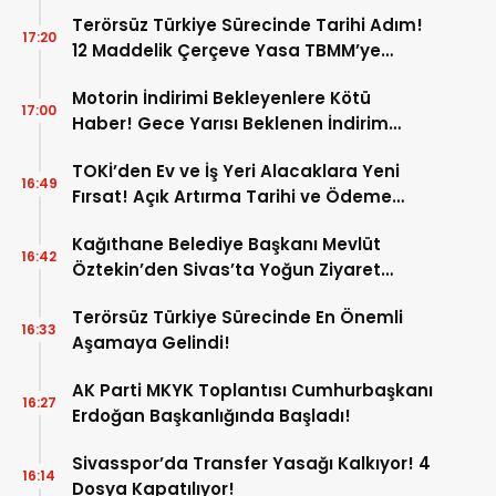
Terörsüz Türkiye Sürecinde Tarihi Adım!
17:20
12 Maddelik Çerçeve Yasa TBMM’ye
Sunuldu!
Motorin İndirimi Bekleyenlere Kötü
17:00
Haber! Gece Yarısı Beklenen İndirim
Pompaya Yansımayacak!
TOKİ’den Ev ve İş Yeri Alacaklara Yeni
16:49
Fırsat! Açık Artırma Tarihi ve Ödeme
Koşulları Belli Oldu!
Kağıthane Belediye Başkanı Mevlüt
16:42
Öztekin’den Sivas’ta Yoğun Ziyaret
Programı!
Terörsüz Türkiye Sürecinde En Önemli
16:33
Aşamaya Gelindi!
AK Parti MKYK Toplantısı Cumhurbaşkanı
16:27
Erdoğan Başkanlığında Başladı!
Sivasspor’da Transfer Yasağı Kalkıyor! 4
16:14
Dosya Kapatılıyor!