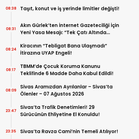
Taşıt, konut ve iş yerinde limitler değişti!
08:38
Akın Gürlek’ten İnternet Gazeteciliği İçin
08:31
Yeni Yasa Mesajı: “Tek Çatı Altında
Toplanmalı”
Kiracının “Tebligat Bana Ulaşmadı”
08:24
İtirazına UYAP Engeli!
TBMM’de Çocuk Koruma Kanunu
08:17
Teklifinde 6 Madde Daha Kabul Edildi!
Sivas Aramızdan Ayrılanlar – Sivas’ta
08:09
Ölenler – 07 Ağustos 2026
Sivas’ta Trafik Denetimleri! 29
23:47
Sürücünün Ehliyetine El Konuldu!
Sivas’ta Ravza Cami’nin Temeli Atılıyor!
23:35