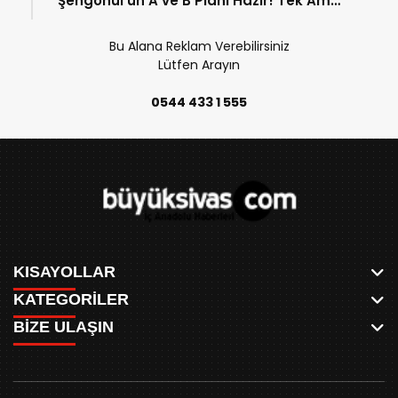
Şengönül’ün A ve B Planı Hazır! Tek Amaç
Mağduriyetleri Hızla Çözmek!
Bu Alana Reklam Verebilirsiniz
Lütfen Arayın
0544 433 1 555
KISAYOLLAR
KATEGORİLER
ANASAYFA
BİZE ULAŞIN
AKSU CANLI
WHATSAPP
MEYDAN CANLI
SPOR
0346 221 00 60
MEDRESELER CANLI
SİYASET
MERAKÜM CANLI