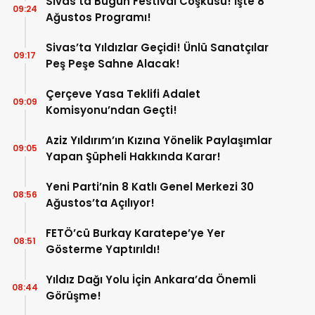
Sivas’ta Bugün Festival Coşkusu! İşte 8
09:24
Ağustos Programı!
Sivas’ta Yıldızlar Geçidi! Ünlü Sanatçılar
09:17
Peş Peşe Sahne Alacak!
Çerçeve Yasa Teklifi Adalet
09:09
Komisyonu’ndan Geçti!
Aziz Yıldırım’ın Kızına Yönelik Paylaşımlar
09:05
Yapan Şüpheli Hakkında Karar!
Yeni Parti’nin 8 Katlı Genel Merkezi 30
08:56
Ağustos’ta Açılıyor!
FETÖ’cü Burkay Karatepe’ye Yer
08:51
Gösterme Yaptırıldı!
Yıldız Dağı Yolu İçin Ankara’da Önemli
08:44
Görüşme!