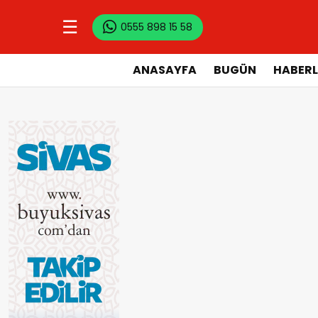
☰
0555 898 15 58
ANASAYFA
BUGÜN
HABERL