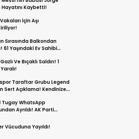
l Messi’nin Babası Jorge
 Hayatını Kaybetti!
Vakaları İçin Aşı
iriliyor!
n Sırasında Balkondan
! 61 Yaşındaki Ev Sahibi
ını Kaybetti!
Gazlı Ve Bıçaklı Saldırı! 1
 Yaralı!
spor Taraftar Grubu Legend
n Sert Açıklama! Kendinize
!
l Tugay WhatsApp
ndan Ayrıldı! AK Parti
ları Gündemde!
r Vücuduna Yayıldı!