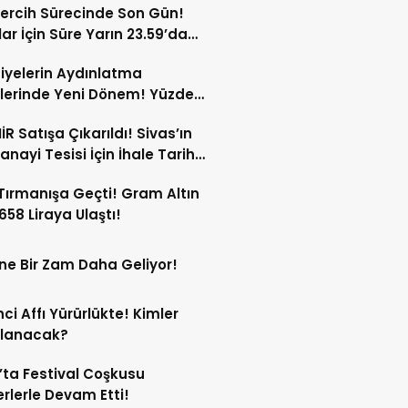
ercih Sürecinde Son Gün!
ar İçin Süre Yarın 23.59’da
or!
iyelerin Aydınlatma
lerinde Yeni Dönem! Yüzde
 Varan Kesinti!
İR Satışa Çıkarıldı! Sivas’ın
anayi Tesisi İçin İhale Tarihi
Oldu!
 Tırmanışa Geçti! Gram Altın
 658 Liraya Ulaştı!
ne Bir Zam Daha Geliyor!
ci Affı Yürürlükte! Kimler
rlanacak?
’ta Festival Coşkusu
rlerle Devam Etti!