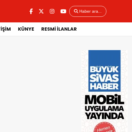
Haber ara...
TİŞİM
KÜNYE
RESMİ İLANLAR