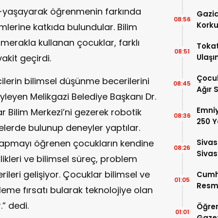
k-yaşayarak öğrenmenin farkında
Gazia
08:56
Korku
mlerine katkıda bulundular. Bilim
Hisse
merakla kullanan çocuklar, farklı
Tokat
08:51
akit geçirdi.
Ulaşı
Çocu
cilerin bilimsel düşünme becerilerini
08:45
Ağır 
öyleyen Melikgazi Belediye Başkanı Dr.
Yüksel
Emniy
 Bilim Merkezi’ni gezerek robotik
08:36
250 Y
lerde bulunup deneyler yaptılar.
 yapmayı öğrenen çocukların kendine
Sivas
08:26
Sivas
likleri ve bilimsel süreç, problem
2026
erileri gelişiyor. Çocuklar bilimsel ve
Cumh
01:05
Resmi
leme fırsatı bularak teknolojiye olan
.” dedi.
Öğren
01:01
Gazet