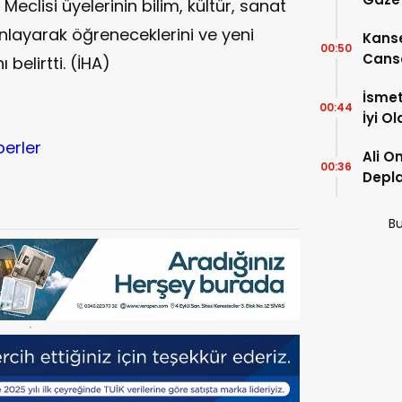
eclisi üyelerinin bilim, kültür, sanat
i anlayarak öğreneceklerini ve yeni
Kanse
00:50
Canse
 belirtti. (İHA)
İsmet
00:44
İyi O
berler
Ali O
00:36
Depla
Önem
Bu