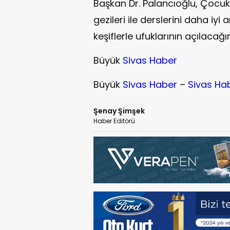
Başkan Dr. Palancıoğlu, Çocuk M
gezileri ile derslerini daha iy
keşiflerle ufuklarının açılacağını
Büyük
Sivas Haber
Büyük
Sivas Haber
–
Sivas Ha
Şenay Şimşek
Haber Editörü