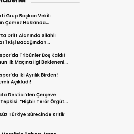
Haberler
arti Grup Başkan Vekili
an Çömez Hakkında
turma Başlatıldı!
’ta Drift Alanında Silahlı
! 1 Kişi Bacağından
andı!
spor’da Tribünler Boş Kaldı!
un İlk Maçına İlgi Beklenenin
da!
spor’da İki Ayrılık Birden!
mir Açıkladı!
fa Destici’den Çerçeve
Tepkisi: “Hiçbir Terör Örgütü
ubunun Affedilmesi Kabul
süz Türkiye Sürecinde Kritik
mez”