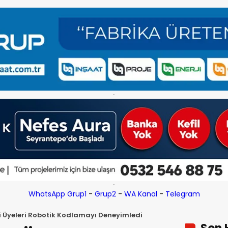
WhatsApp Grup1
-
Grup2
-
WA Kanal
-
Telegram
i Üyeleri Robotik Kodlamayı Deneyimledi