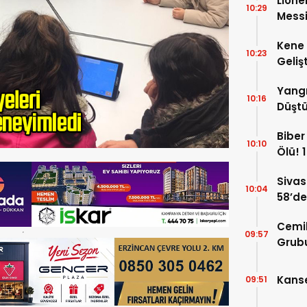
Lione
10:29
Messi
Kene 
10:23
Gelişt
Yangı
10:16
Düştü
Hayat
Biber 
10:10
Ölü! 1
Sivas
10:04
58’de
Gelin
Cemi
09:57
Grubu
İddia
Kanse
09:51