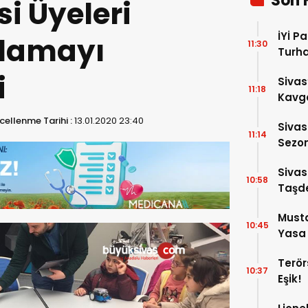
Son 
i Üyeleri
İYİ P
dlamayı
11:30
Turh
Soruş
i
Sivas
11:18
Kavga
Yaral
ellenme Tarihi :
13.01.2020 23:40
Sivas
11:14
Sezon
Altın
Sivas
10:58
Taşde
Musta
10:45
Yasa 
Mens
Terör
Edile
10:37
Eşik!