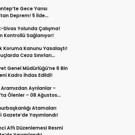
ntep’te Gece Yarısı
tan Deprem! 5 İlde
dildi!
-Sivas Yolunda Çalışma!
m Kontrollü Sağlanıyor!
k Koruma Kanunu Yasalaştı!
Suçlarda Ceza Sınırları
tildi!
et Genel Müdürlüğü’ne 6 Bin
eni Kadro İhdas Edildi!
 Aramızdan Ayrılanlar –
’ta Ölenler – 08 Ağustos
urbaşkanlığı Atamaları
 Gazete’de Yayımlandı!
ci Affı Düzenlemesi Resmi
e’de Yayımlandı!