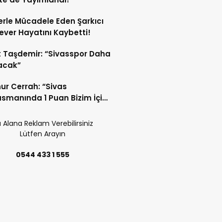
rle Mücadele Eden Şarkıcı
ver Hayatını Kaybetti!
 Taşdemir: “Sivasspor Daha
lacak”
nur Cerrah: “Sivas
smanında 1 Puan Bizim İçin
li”
 Alana Reklam Verebilirsiniz
Lütfen Arayın
0544 433 1 555