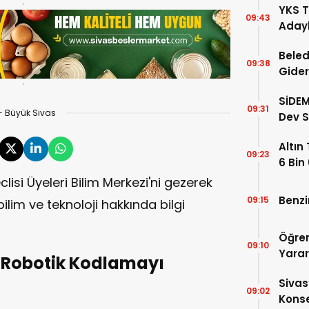
YKS T
09:43
Adayl
Doluy
Beled
09:38
Gider
50’ye
SİDEM
09:31
- Büyük Sivas
Dev S
Belli 
Altın
09:23
6 Bin
isi Üyeleri Bilim Merkezi'ni gezerek
Benzi
09:15
lim ve teknoloji hakkında bilgi
Öğren
09:10
Yara
i Robotik Kodlamayı
Sivas
09:02
Konse