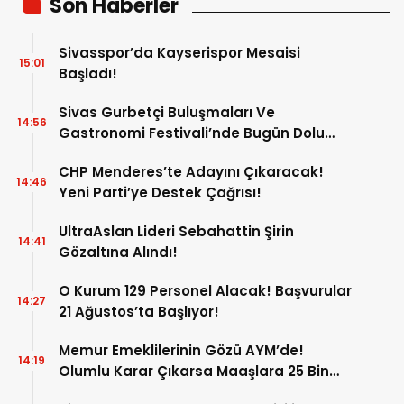
Son Haberler
Sivasspor’da Kayserispor Mesaisi
15:01
Başladı!
Sivas Gurbetçi Buluşmaları Ve
14:56
Gastronomi Festivali’nde Bugün Dolu
Dolu Program!
CHP Menderes’te Adayını Çıkaracak!
14:46
Yeni Parti’ye Destek Çağrısı!
UltraAslan Lideri Sebahattin Şirin
14:41
Gözaltına Alındı!
O Kurum 129 Personel Alacak! Başvurular
14:27
21 Ağustos’ta Başlıyor!
Memur Emeklilerinin Gözü AYM’de!
14:19
Olumlu Karar Çıkarsa Maaşlara 25 Bin
Liralık Artış Gündemde!