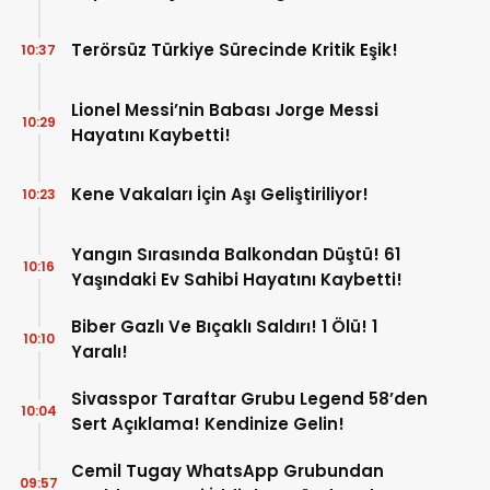
Mensubunun Affedilmesi Kabul
Edilemez”
Terörsüz Türkiye Sürecinde Kritik Eşik!
10:37
Lionel Messi’nin Babası Jorge Messi
10:29
Hayatını Kaybetti!
Kene Vakaları İçin Aşı Geliştiriliyor!
10:23
Yangın Sırasında Balkondan Düştü! 61
10:16
Yaşındaki Ev Sahibi Hayatını Kaybetti!
Biber Gazlı Ve Bıçaklı Saldırı! 1 Ölü! 1
10:10
Yaralı!
Sivasspor Taraftar Grubu Legend 58’den
10:04
Sert Açıklama! Kendinize Gelin!
Cemil Tugay WhatsApp Grubundan
09:57