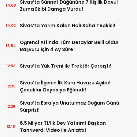
Sivas’ta Sünnet Düğününe 7 Kişilik Davul
14:08
Zurna Ekibi Damga Vurdu!
Sivas’ta Yarım Kalan Halı Saha Tepkisi!
14:02
Öğrenci Affında Tüm Detaylar Belli Oldu!
13:54
Başvuru İçin 4 Ay Süre!
Sivas’ta Yük Treni İle Traktör Çarpıştı!
12:58
Sivas’ta İlçenin İlk Kuru Havuzu Açıldı!
12:39
Çocuklar Doyasıya Eğlendi!
Sivas’ta Esra’ya Unutulmaz Doğum Günü
12:28
Sürprizi!
6.5 Milyar TL’lik Dev Yatırım! Başkan
12:18
Tanrıverdi Video İle Anlattı!