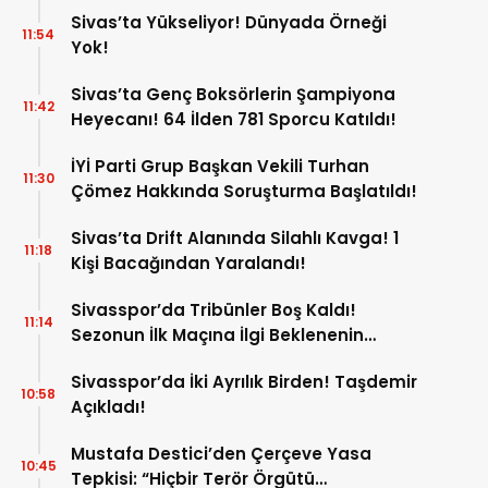
Sivas’ta Yükseliyor! Dünyada Örneği
11:54
Yok!
Sivas’ta Genç Boksörlerin Şampiyona
11:42
Heyecanı! 64 İlden 781 Sporcu Katıldı!
İYİ Parti Grup Başkan Vekili Turhan
11:30
Çömez Hakkında Soruşturma Başlatıldı!
Sivas’ta Drift Alanında Silahlı Kavga! 1
11:18
Kişi Bacağından Yaralandı!
Sivasspor’da Tribünler Boş Kaldı!
11:14
Sezonun İlk Maçına İlgi Beklenenin
Altında!
Sivasspor’da İki Ayrılık Birden! Taşdemir
10:58
Açıkladı!
Mustafa Destici’den Çerçeve Yasa
10:45
Tepkisi: “Hiçbir Terör Örgütü