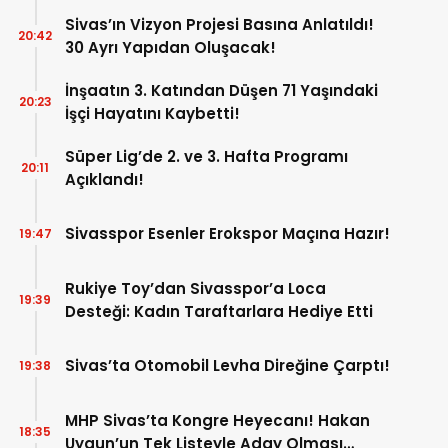
Sivas’ın Vizyon Projesi Basına Anlatıldı!
20:42
30 Ayrı Yapıdan Oluşacak!
İnşaatın 3. Katından Düşen 71 Yaşındaki
20:23
İşçi Hayatını Kaybetti!
Süper Lig’de 2. ve 3. Hafta Programı
20:11
Açıklandı!
Sivasspor Esenler Erokspor Maçına Hazır!
19:47
Rukiye Toy’dan Sivasspor’a Loca
19:39
Desteği: Kadın Taraftarlara Hediye Etti
Sivas’ta Otomobil Levha Direğine Çarptı!
19:38
MHP Sivas’ta Kongre Heyecanı! Hakan
18:35
Uygun’un Tek Listeyle Aday Olması