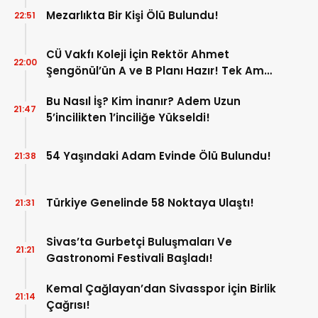
Mezarlıkta Bir Kişi Ölü Bulundu!
22:51
CÜ Vakfı Koleji İçin Rektör Ahmet
22:00
Şengönül’ün A ve B Planı Hazır! Tek Amaç
Mağduriyetleri Hızla Çözmek!
Bu Nasıl İş? Kim İnanır? Adem Uzun
21:47
5’incilikten 1’inciliğe Yükseldi!
54 Yaşındaki Adam Evinde Ölü Bulundu!
21:38
Türkiye Genelinde 58 Noktaya Ulaştı!
21:31
Sivas’ta Gurbetçi Buluşmaları Ve
21:21
Gastronomi Festivali Başladı!
Kemal Çağlayan’dan Sivasspor İçin Birlik
21:14
Çağrısı!