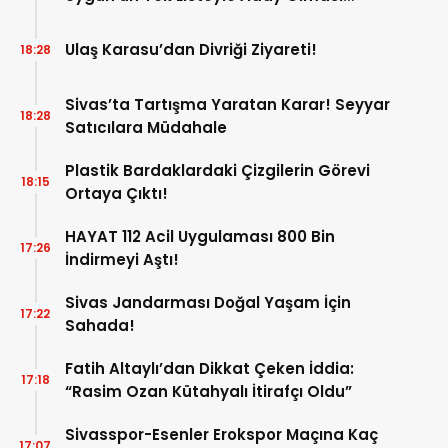
Bekleniyor!
Ulaş Karasu’dan Divriği Ziyareti!
18:28
Sivas’ta Tartışma Yaratan Karar! Seyyar
18:28
Satıcılara Müdahale
Plastik Bardaklardaki Çizgilerin Görevi
18:15
Ortaya Çıktı!
HAYAT 112 Acil Uygulaması 800 Bin
17:26
İndirmeyi Aştı!
Sivas Jandarması Doğal Yaşam İçin
17:22
Sahada!
Fatih Altaylı’dan Dikkat Çeken İddia:
17:18
“Rasim Ozan Kütahyalı İtirafçı Oldu”
Sivasspor-Esenler Erokspor Maçına Kaç
17:07