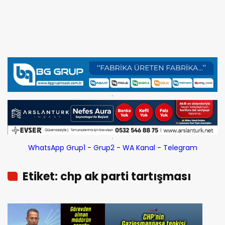
WhatsApp Grup1
-
Grup2
-
WA Kanal
-
Telegram
Etiket: chp ak parti tartışması