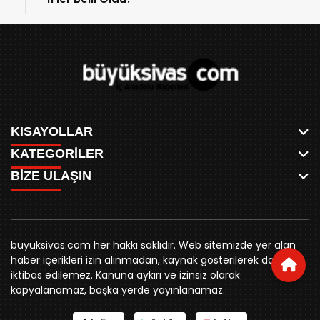
KISAYOLLAR
KATEGORİLER
ANASAYFA
BİZE ULAŞIN
AKSU CANLI
WHATSAPP
MEYDAN CANLI
SPOR
0346 221 00 60
MEDRESELER CANLI
SİYASET
MERAKÜM CANLI
buyuksivashaber@gmail.com
BELEDİYE
YUKARI TEKKE CANLI
buyuksivas.com her hakkı saklıdır. Web sitemizde yer alan
SİVAS VALİLİĞİ
Örtülüpınar Mah. İnönü Bulvarı Özkahya Apt. Kat:3 D:7
KURUMSAL KİMLİK
haber içerikleri izin alınmadan, kaynak gösterilerek dahi
ÜNİVERSİTE
Sivas
REKLAM FİYATLARI
iktibas edilemez. Kanuna aykırı ve izinsiz olarak
KURUMLAR
BİZE ULAŞIN
kopyalanamaz, başka yerde yayınlanamaz.
STK
KÜNYE
YORUM
RESMİ İLANLAR