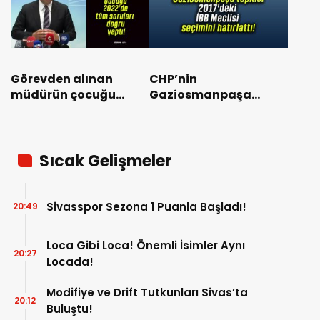
Görevden alınan
CHP’nin
müdürün çocuğu
Gaziosmanpaşa
2022’de tüm soruları
tepkisi 2017’deki İBB
doğru yaptı!
Meclisi seçimini
hatırlattı!
Sıcak Gelişmeler
Sivasspor Sezona 1 Puanla Başladı!
20:49
Loca Gibi Loca! Önemli İsimler Aynı
20:27
Locada!
Modifiye ve Drift Tutkunları Sivas’ta
20:12
Buluştu!