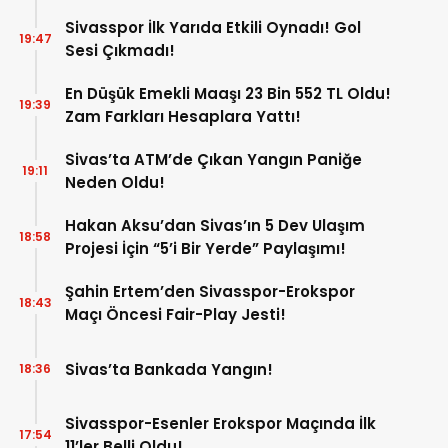
Sivasspor İlk Yarıda Etkili Oynadı! Gol
19:47
Sesi Çıkmadı!
En Düşük Emekli Maaşı 23 Bin 552 TL Oldu!
19:39
Zam Farkları Hesaplara Yattı!
Sivas’ta ATM’de Çıkan Yangın Paniğe
19:11
Neden Oldu!
Hakan Aksu’dan Sivas’ın 5 Dev Ulaşım
18:58
Projesi İçin “5’i Bir Yerde” Paylaşımı!
Şahin Ertem’den Sivasspor-Erokspor
18:43
Maçı Öncesi Fair-Play Jesti!
Sivas’ta Bankada Yangın!
18:36
Sivasspor-Esenler Erokspor Maçında İlk
17:54
11’ler Belli Oldu!