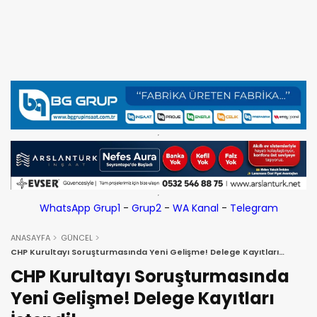
WhatsApp Grup1
-
Grup2
-
WA Kanal
-
Telegram
ANASAYFA
GÜNCEL
CHP Kurultayı Soruşturmasında Yeni Gelişme! Delege Kayıtları
İstendi!
CHP Kurultayı Soruşturmasında
Yeni Gelişme! Delege Kayıtları