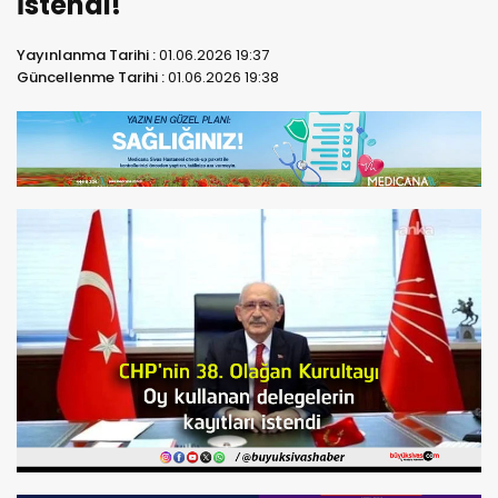
İstendi!
Yayınlanma Tarihi :
01.06.2026 19:37
Güncellenme Tarihi :
01.06.2026 19:38