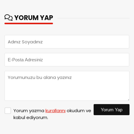
YORUM YAP
Yorum Yap
Yorum yazma
kurallarını
okudum ve
kabul ediyorum.