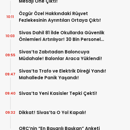
Mesajı Öne Çıktı!
Özgür Özel Hakkındaki Rüşvet
10:11
Fezlekesinin Ayrıntıları Ortaya Çıktı!
Sivas Dahil 81 İlde Okullarda Güvenlik
10:03
Önlemleri Artırılıyor! 30 Bin Personel
Görev Yapacak!
Sivas’ta Zabıtadan Baloncuya
09:55
Müdahale! Balonlar Araca Yüklendi!
Sivas’ta Trafo ve Elektrik Direği Yandı!
09:47
Mahallede Panik Yaşandı!
Sivas’ta Yeni Kasisler Tepki Çekti!
09:40
Dikkat! Sivas’ta O Yol Kapalı!
09:32
ORC’nin “En Başarılı Başkan” Anketi