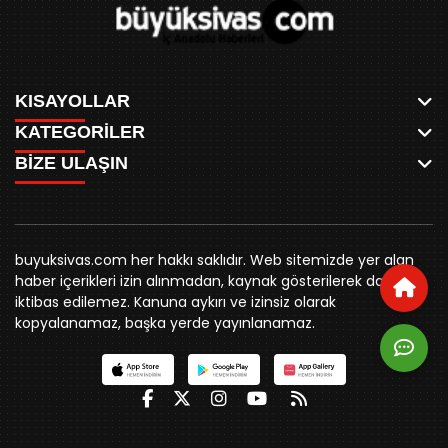
KISAYOLLAR
KATEGORİLER
ANASAYFA
BİZE ULAŞIN
AKSU CANLI
WHATSAPP
MEYDAN CANLI
SPOR
0346 221 00 60
MEDRESELER CANLI
SİYASET
MERAKÜM CANLI
buyuksivashaber@gmail.com
BELEDİYE
YUKARI TEKKE CANLI
buyuksivas.com her hakkı saklıdır. Web sitemizde yer alan
SİVAS VALİLİĞİ
Örtülüpınar Mah. İnönü Bulvarı Özkahya Apt. Kat:3 D:7
KURUMSAL KİMLİK
haber içerikleri izin alınmadan, kaynak gösterilerek dahi
ÜNİVERSİTE
Sivas
REKLAM FİYATLARI
iktibas edilemez. Kanuna aykırı ve izinsiz olarak
KURUMLAR
BİZE ULAŞIN
kopyalanamaz, başka yerde yayınlanamaz.
STK
KÜNYE
YORUM
RESMİ İLANLAR
İLÇELER
GENEL
İÇ ANADOLU