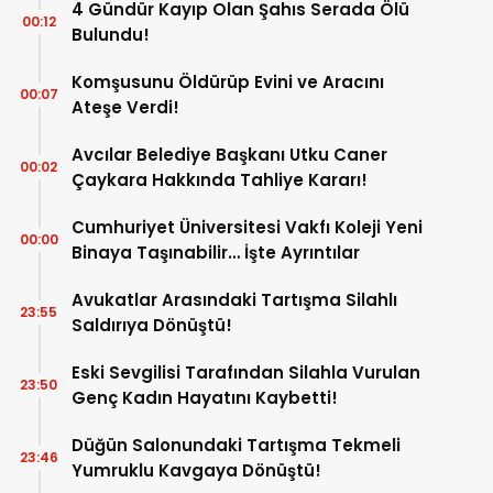
4 Gündür Kayıp Olan Şahıs Serada Ölü
00:12
Bulundu!
Komşusunu Öldürüp Evini ve Aracını
00:07
Ateşe Verdi!
Avcılar Belediye Başkanı Utku Caner
00:02
Çaykara Hakkında Tahliye Kararı!
Cumhuriyet Üniversitesi Vakfı Koleji Yeni
00:00
Binaya Taşınabilir… İşte Ayrıntılar
Avukatlar Arasındaki Tartışma Silahlı
23:55
Saldırıya Dönüştü!
Eski Sevgilisi Tarafından Silahla Vurulan
23:50
Genç Kadın Hayatını Kaybetti!
Düğün Salonundaki Tartışma Tekmeli
23:46
Yumruklu Kavgaya Dönüştü!