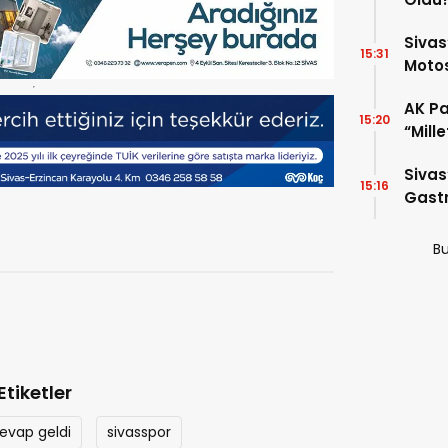
Sivas
15:31
Motos
AK Par
15:20
“Mill
Gelec
Sivas
15:16
Gastr
Çıktı!
Bu
Etiketler
evap geldi
sivasspor