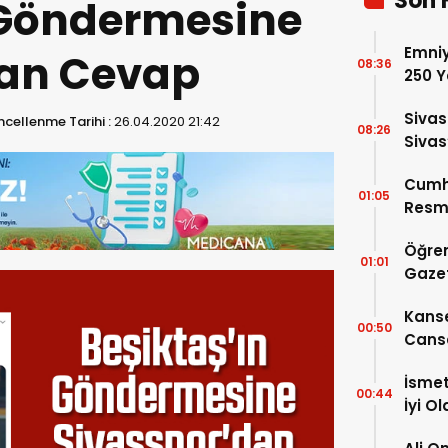
Son 
 Göndermesine
Emniy
dan Cevap
08:36
250 Y
Sivas
cellenme Tarihi :
26.04.2020 21:42
08:26
Sivas
2026
Cumh
01:05
Resmi
Öğren
01:01
Gazet
Kanse
00:50
Canse
İsmet
00:44
İyi O