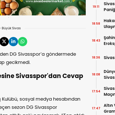
Sivas
19:11
Pani
Hakan
18:58
Ulaşım
- Büyük Sivas
Payla
Şahin
18:43
Eroks
Jesti
inden DG Sivasspor’a göndermede
Sivas
18:36
ap gecikmedi.
Dünya
esine Sivasspor'dan Cevap
18:08
Sivas’
Sivas
17:54
Maçınd
taş Kulübü, sosyal medya hesabından
Altın
 geçen sezon DG Sivasspor
17:47
Gram 