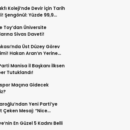
kfı Koleji’nde Devir İçin Tarih
di! Şengönül: Yüzde 99,9
rtesi Tamamlanacak
e Toy’dan Üniversite
arına Sivas Daveti!
nkası’nda Üst Düzey Görev
imi! Hakan Aran’ın Yerine
 Çınar Geliyor!
Parti Manisa İl Başkanı İlksen
er Tutuklandı!
sspor Maçına Gidecek
iz?
daroğlu’ndan Yeni Parti’ye
t Çeken Mesaj: “Nice
ıklardan Arınıp…”
ye’nin En Güzel 5 Kadını Belli