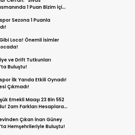
nur Cerrah: “Sivas
smanında 1 Puan Bizim İçin
li”
spor Sezona 1 Puanla
dı!
Gibi Loca! Önemli İsimler
Locada!
iye ve Drift Tutkunları
’ta Buluştu!
spor İlk Yarıda Etkili Oynadı!
esi Çıkmadı!
şük Emekli Maaşı 23 Bin 552
du! Zam Farkları Hesaplara
!
evinden Çıkan İnan Güney
’ta Hemşehrileriyle Buluştu!