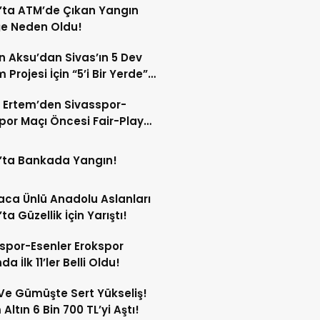
’ta ATM’de Çıkan Yangın
ğe Neden Oldu!
 Aksu’dan Sivas’ın 5 Dev
 Projesi İçin “5’i Bir Yerde”
şımı!
 Ertem’den Sivasspor-
por Maçı Öncesi Fair-Play
!
’ta Bankada Yangın!
ca Ünlü Anadolu Aslanları
ta Güzellik İçin Yarıştı!
spor-Esenler Erokspor
a İlk 11’ler Belli Oldu!
 Ve Gümüşte Sert Yükseliş!
Altın 6 Bin 700 TL’yi Aştı!