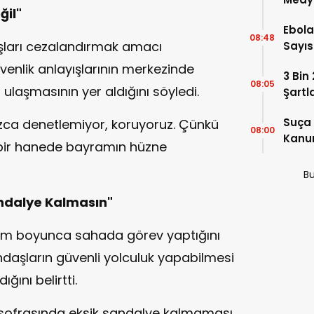
il"
Ebola
08:48
aşları cezalandırmak amacı
Sayısı
üvenlik anlayışlarının merkezinde
3 Bin
08:05
a ulaşmasının yer aldığını söyledi.
Şartl
Suça 
nızca denetlemiyor, koruyoruz. Çünkü
08:00
Kanun
çbir hanede bayramın hüzne
Kabul
Bu
andalye Kalmasın"
ram boyunca sahada görev yaptığını
ndaşların güvenli yolculuk yapabilmesi
ığını belirtti.
le sofrasında eksik sandalye kalmaması