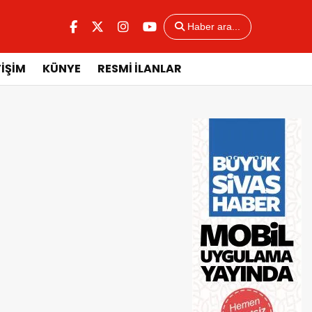
Haber ara...
TİŞİM
KÜNYE
RESMİ İLANLAR