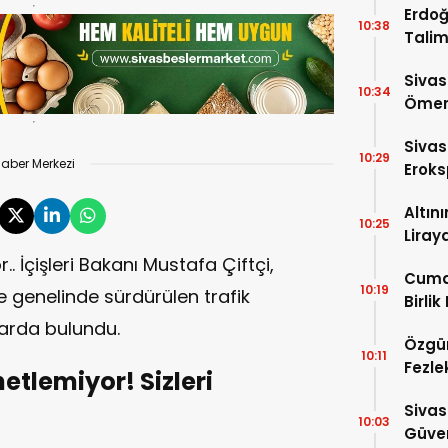
Erdoğ
10:38
Talim
İniyor
Sivas
10:34
Ömer 
Sivas
10:29
aber Merkezi
Eroks
Altın
10:25
Liray
 İçişleri Bakanı Mustafa Çiftçi,
Cuma
10:19
 genelinde sürdürülen trafik
Birlik
larda bulundu.
Özgür
10:11
Fezle
tlemiyor! Sizleri
Çıktı!
Sivas
10:03
Güven