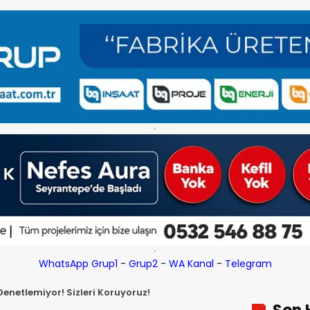
WhatsApp Grup1
-
Grup2
-
WA Kanal
-
Telegram
enetlemiyor! Sizleri Koruyoruz!