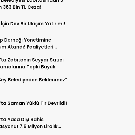
 Belediyesi Zabıtasından 3
n 363 Bin TL Ceza!
 İçin Dev Bir Ulaşım Yatırımı!
p Derneği Yönetimine
m Atandı! Faaliyetleri
ren Durduruldu!
’ta Zabıtanın Seyyar Satıcı
amalarına Tepki Büyük
Şey Belediyeden Beklenmez”
’ta Saman Yüklü Tır Devrildi!
’ta Yasa Dışı Bahis
syonu! 7.6 Milyon Liralık
Trafiği Tespit Edildi!