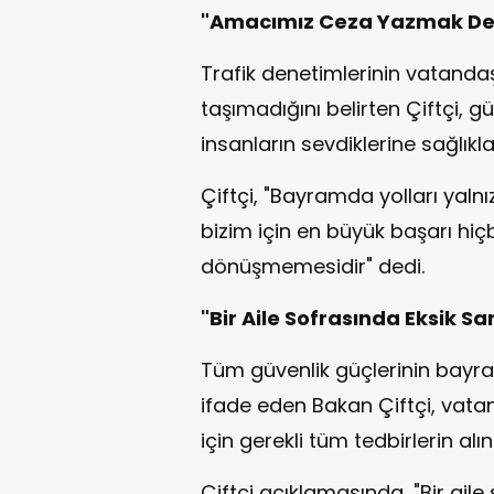
"Amacımız Ceza Yazmak Değ
Trafik denetimlerinin vatand
taşımadığını belirten Çiftçi, g
insanların sevdiklerine sağlıkl
Çiftçi, "Bayramda yolları yal
bizim için en büyük başarı hi
dönüşmemesidir" dedi.
"Bir Aile Sofrasında Eksik S
Tüm güvenlik güçlerinin bay
ifade eden Bakan Çiftçi, vata
için gerekli tüm tedbirlerin alınd
Çiftçi açıklamasında, "Bir ai