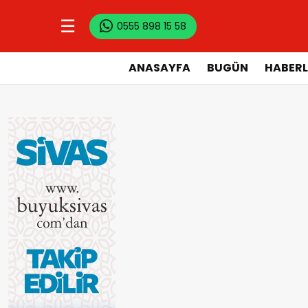
☰
0555 898 15 58
ANASAYFA
BUGÜN
HABERL