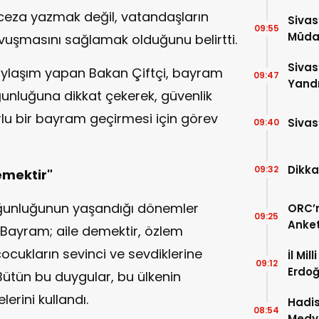
Bin P
 ceza yazmak değil, vatandaşların
Sivas
09:55
Müdah
avuşmasını sağlamak olduğunu belirtti.
Yükle
Sivas
laşım yapan Bakan Çiftçi, bayram
09:47
Yandı
unluğuna dikkat çekerek, güvenlik
rlu bir bayram geçirmesi için görev
Sivas
09:40
Dikka
09:32
mektir"
oğunluğunun yaşandığı dönemler
ORC’n
09:25
Anket
"Bayram; aile demektir, özlem
Payla
cukların sevinci ve sevdiklerine
İl Mil
09:12
Erdoğ
ütün bu duygular, bu ülkenin
Öğren
erini kullandı.
Hadis
08:54
Medy