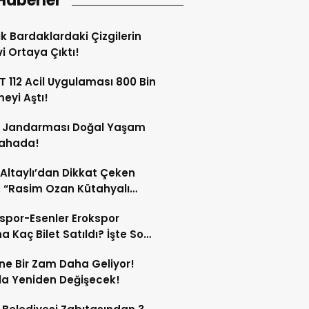
Haberler
ik Bardaklardaki Çizgilerin
i Ortaya Çıktı!
 112 Acil Uygulaması 800 Bin
meyi Aştı!
s Jandarması Doğal Yaşam
Sahada!
 Altaylı’dan Dikkat Çeken
: “Rasim Ozan Kütahyalı
çı Oldu”
spor-Esenler Erokspor
a Kaç Bilet Satıldı? İşte Son
mlar!
ne Bir Zam Daha Geliyor!
a Yeniden Değişecek!