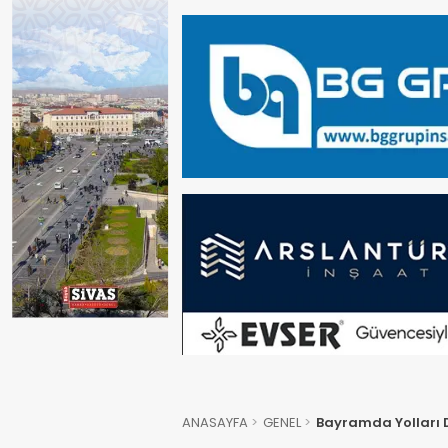
ANASAYFA
GENEL
Bayramda Yolları D