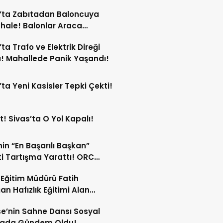
ersonel Görev Yapacak!
’ta Zabıtadan Baloncuya
ale! Balonlar Araca
ndi!
’ta Trafo ve Elektrik Direği
! Mahallede Panik Yaşandı!
’ta Yeni Kasisler Tepki Çekti!
t! Sivas’ta O Yol Kapalı!
in “En Başarılı Başkan”
i Tartışma Yarattı! ORC
şımı Sildi!
li Eğitim Müdürü Fatih
an Hafızlık Eğitimi Alan
cilerle Buluştu!
e’nin Sahne Dansı Sosyal
ada Gündem Oldu!