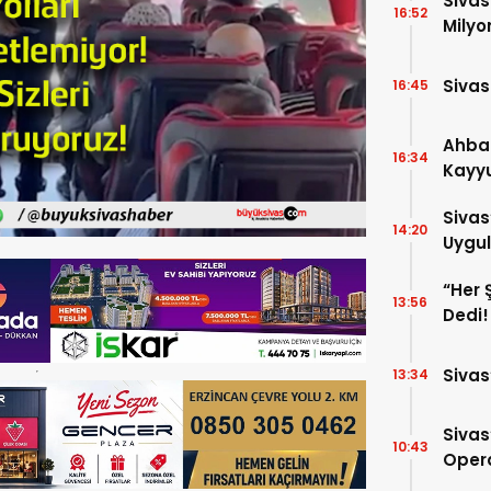
Sivas
16:52
Milyo
Sivas
16:45
Ahba
16:34
Kayyu
Tedbi
Sivas
14:20
Uygul
“Her 
13:56
Dedi!
Sivas
13:34
Sivas
10:43
Opera
Para 