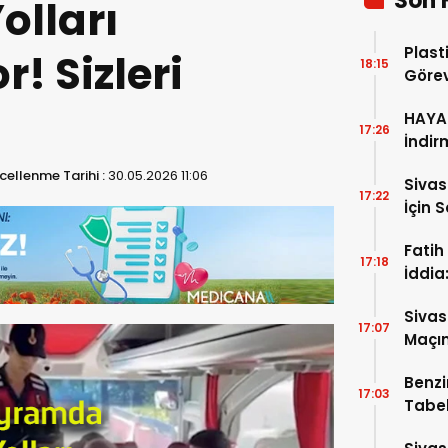
Son 
lları
Plast
! Sizleri
18:15
Görev
HAYAT
17:26
İndir
ellenme Tarihi :
30.05.2026 11:06
Siva
17:22
İçin 
Fatih
17:18
İddia
İtiraf
Sivas
17:07
Maçın
Raka
Benzi
17:03
Tabel