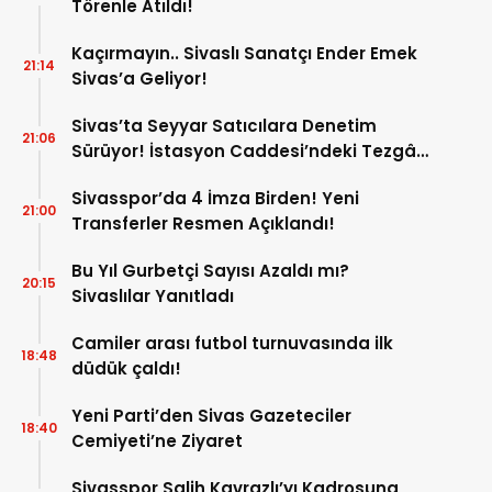
Törenle Atıldı!
Kaçırmayın.. Sivaslı Sanatçı Ender Emek
21:14
Sivas’a Geliyor!
Sivas’ta Seyyar Satıcılara Denetim
21:06
Sürüyor! İstasyon Caddesi’ndeki Tezgâh
Kaldırıldı!
Sivasspor’da 4 İmza Birden! Yeni
21:00
Transferler Resmen Açıklandı!
Bu Yıl Gurbetçi Sayısı Azaldı mı?
20:15
Sivaslılar Yanıtladı
Camiler arası futbol turnuvasında ilk
18:48
düdük çaldı!
Yeni Parti’den Sivas Gazeteciler
18:40
Cemiyeti’ne Ziyaret
Sivasspor Salih Kavrazlı’yı Kadrosuna