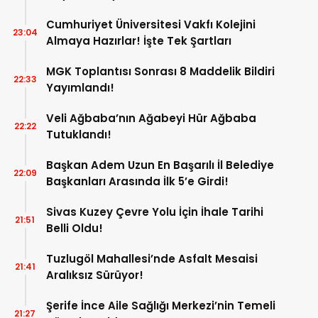
Cumhuriyet Üniversitesi Vakfı Kolejini
23:04
Almaya Hazırlar! İşte Tek Şartları
MGK Toplantısı Sonrası 8 Maddelik Bildiri
22:33
Yayımlandı!
Veli Ağbaba’nın Ağabeyi Hür Ağbaba
22:22
Tutuklandı!
Başkan Adem Uzun En Başarılı İl Belediye
22:09
Başkanları Arasında İlk 5’e Girdi!
Sivas Kuzey Çevre Yolu İçin İhale Tarihi
21:51
Belli Oldu!
Tuzlugöl Mahallesi’nde Asfalt Mesaisi
21:41
Aralıksız Sürüyor!
Şerife İnce Aile Sağlığı Merkezi’nin Temeli
21:27