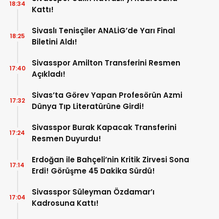
18:34
Kattı!
Sivaslı Tenisçiler ANALİG’de Yarı Final
18:25
Biletini Aldı!
Sivasspor Amilton Transferini Resmen
17:40
Açıkladı!
Sivas’ta Görev Yapan Profesörün Azmi
17:32
Dünya Tıp Literatürüne Girdi!
Sivasspor Burak Kapacak Transferini
17:24
Resmen Duyurdu!
Erdoğan ile Bahçeli’nin Kritik Zirvesi Sona
17:14
Erdi! Görüşme 45 Dakika Sürdü!
Sivasspor Süleyman Özdamar’ı
17:04
Kadrosuna Kattı!