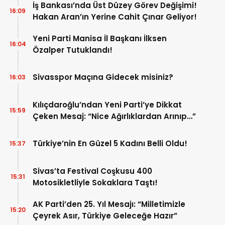
İş Bankası’nda Üst Düzey Görev Değişimi!
16:09
Hakan Aran’ın Yerine Cahit Çınar Geliyor!
Yeni Parti Manisa İl Başkanı İlksen
16:04
Özalper Tutuklandı!
Sivasspor Maçına Gidecek misiniz?
16:03
Kılıçdaroğlu’ndan Yeni Parti’ye Dikkat
15:59
Çeken Mesaj: “Nice Ağırlıklardan Arınıp…”
Türkiye’nin En Güzel 5 Kadını Belli Oldu!
15:37
Sivas’ta Festival Coşkusu 400
15:31
Motosikletliyle Sokaklara Taştı!
AK Parti’den 25. Yıl Mesajı: “Milletimizle
15:20
Çeyrek Asır, Türkiye Geleceğe Hazır”