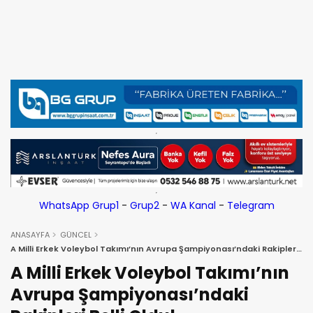
WhatsApp Grup1
-
Grup2
-
WA Kanal
-
Telegram
ANASAYFA
GÜNCEL
A Milli Erkek Voleybol Takımı’nın Avrupa Şampiyonası’ndaki Rakipleri
Belli Oldu!
A Milli Erkek Voleybol Takımı’nın
Avrupa Şampiyonası’ndaki