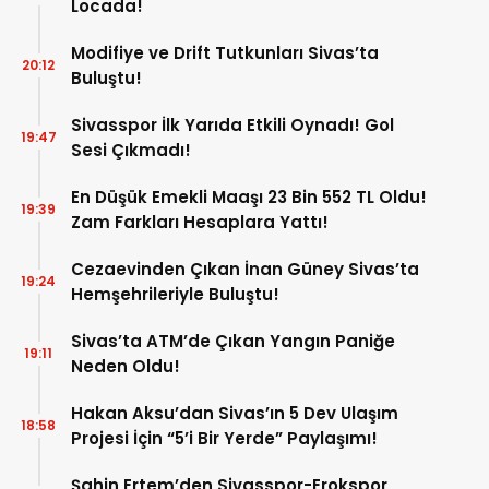
Locada!
Modifiye ve Drift Tutkunları Sivas’ta
20:12
Buluştu!
Sivasspor İlk Yarıda Etkili Oynadı! Gol
19:47
Sesi Çıkmadı!
En Düşük Emekli Maaşı 23 Bin 552 TL Oldu!
19:39
Zam Farkları Hesaplara Yattı!
Cezaevinden Çıkan İnan Güney Sivas’ta
19:24
Hemşehrileriyle Buluştu!
Sivas’ta ATM’de Çıkan Yangın Paniğe
19:11
Neden Oldu!
Hakan Aksu’dan Sivas’ın 5 Dev Ulaşım
18:58
Projesi İçin “5’i Bir Yerde” Paylaşımı!
Şahin Ertem’den Sivasspor-Erokspor