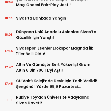
18:43
Maçı Öncesi Fair-Play Jesti!
Sivas’ta Bankada Yangın!
18:36
Dünyaca Ünlü Anadolu Aslanları Sivas’ta
18:08
Güzellik İçin Yarıştı!
Sivasspor-Esenler Erokspor Maçında İlk
17:54
11’ler Belli Oldu!
Altın Ve Gümüşte Sert Yükseliş! Gram
17:47
Altın 6 Bin 700 TL’yi Aştı!
CÜ Vakfı Koleji’nde Devir İçin Tarih Verildi!
17:45
Şengönül: Yüzde 99,9 Pazartesi
Tamamlanacak
Rukiye Toy’dan Üniversite Adaylarına
16:16
Sivas Daveti!