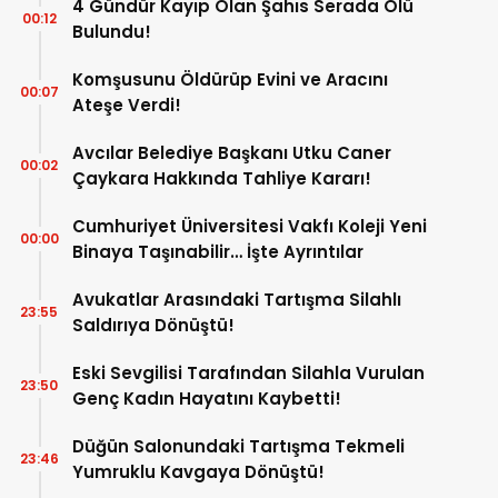
4 Gündür Kayıp Olan Şahıs Serada Ölü
00:12
Bulundu!
Komşusunu Öldürüp Evini ve Aracını
00:07
Ateşe Verdi!
Avcılar Belediye Başkanı Utku Caner
00:02
Çaykara Hakkında Tahliye Kararı!
Cumhuriyet Üniversitesi Vakfı Koleji Yeni
00:00
Binaya Taşınabilir… İşte Ayrıntılar
Avukatlar Arasındaki Tartışma Silahlı
23:55
Saldırıya Dönüştü!
Eski Sevgilisi Tarafından Silahla Vurulan
23:50
Genç Kadın Hayatını Kaybetti!
Düğün Salonundaki Tartışma Tekmeli
23:46
Yumruklu Kavgaya Dönüştü!