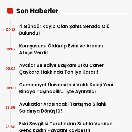
Son Haberler
4 Gündür Kayıp Olan Şahıs Serada Ölü
00:12
Bulundu!
Komşusunu Öldürüp Evini ve Aracını
00:07
Ateşe Verdi!
Avcılar Belediye Başkanı Utku Caner
00:02
Çaykara Hakkında Tahliye Kararı!
Cumhuriyet Üniversitesi Vakfı Koleji Yeni
00:00
Binaya Taşınabilir… İşte Ayrıntılar
Avukatlar Arasındaki Tartışma Silahlı
23:55
Saldırıya Dönüştü!
Eski Sevgilisi Tarafından Silahla Vurulan
23:50
Genç Kadın Hayatını Kaybetti!