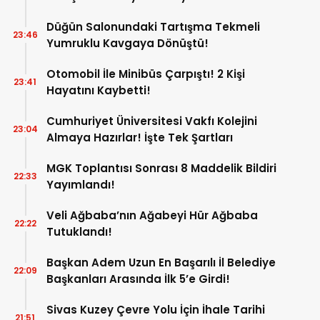
Düğün Salonundaki Tartışma Tekmeli
23:46
Yumruklu Kavgaya Dönüştü!
Otomobil İle Minibüs Çarpıştı! 2 Kişi
23:41
Hayatını Kaybetti!
Cumhuriyet Üniversitesi Vakfı Kolejini
23:04
Almaya Hazırlar! İşte Tek Şartları
MGK Toplantısı Sonrası 8 Maddelik Bildiri
22:33
Yayımlandı!
Veli Ağbaba’nın Ağabeyi Hür Ağbaba
22:22
Tutuklandı!
Başkan Adem Uzun En Başarılı İl Belediye
22:09
Başkanları Arasında İlk 5’e Girdi!
Sivas Kuzey Çevre Yolu İçin İhale Tarihi
21:51