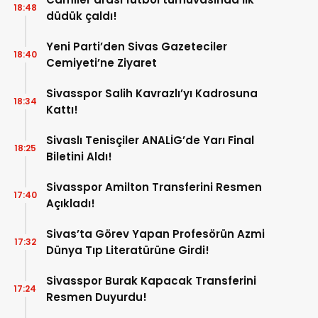
18:48
düdük çaldı!
Yeni Parti’den Sivas Gazeteciler
18:40
Cemiyeti’ne Ziyaret
Sivasspor Salih Kavrazlı’yı Kadrosuna
18:34
Kattı!
Sivaslı Tenisçiler ANALİG’de Yarı Final
18:25
Biletini Aldı!
Sivasspor Amilton Transferini Resmen
17:40
Açıkladı!
Sivas’ta Görev Yapan Profesörün Azmi
17:32
Dünya Tıp Literatürüne Girdi!
Sivasspor Burak Kapacak Transferini
17:24
Resmen Duyurdu!