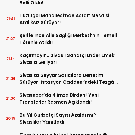
Belli Oldu!
Tuzlugöl Mahallesi’nde Asfalt Mesaisi
21:41
Aralıksız Sürüyor!
Şerife İnce Aile Sağlığı Merkezi’nin Temeli
21:27
Törenle Atıldı!
Kaçırmayın.. Sivaslı Sanatçı Ender Emek
21:14
Sivas’a Geliyor!
Sivas’ta Seyyar Satıcılara Denetim
21:06
Sürüyor! İstasyon Caddesi’ndeki Tezgâh
Kaldırıldı!
Sivasspor’da 4 İmza Birden! Yeni
21:00
Transferler Resmen Açıklandı!
Bu Yıl Gurbetçi Sayısı Azaldı mı?
20:15
Sivaslılar Yanıtladı
Camiler arası futbol turnuvasında ilk