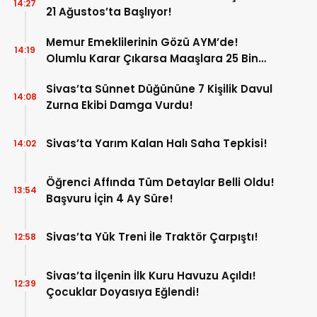
14:27
21 Ağustos’ta Başlıyor!
Memur Emeklilerinin Gözü AYM’de!
14:19
Olumlu Karar Çıkarsa Maaşlara 25 Bin
Liralık Artış Gündemde!
Sivas’ta Sünnet Düğününe 7 Kişilik Davul
14:08
Zurna Ekibi Damga Vurdu!
Sivas’ta Yarım Kalan Halı Saha Tepkisi!
14:02
Öğrenci Affında Tüm Detaylar Belli Oldu!
13:54
Başvuru İçin 4 Ay Süre!
Sivas’ta Yük Treni İle Traktör Çarpıştı!
12:58
Sivas’ta İlçenin İlk Kuru Havuzu Açıldı!
12:39
Çocuklar Doyasıya Eğlendi!