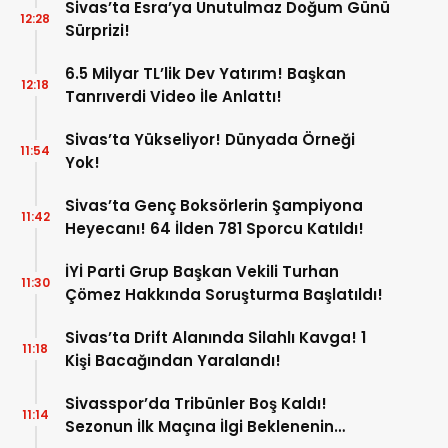
Sivas’ta Esra’ya Unutulmaz Doğum Günü
12:28
Sürprizi!
6.5 Milyar TL’lik Dev Yatırım! Başkan
12:18
Tanrıverdi Video İle Anlattı!
Sivas’ta Yükseliyor! Dünyada Örneği
11:54
Yok!
Sivas’ta Genç Boksörlerin Şampiyona
11:42
Heyecanı! 64 İlden 781 Sporcu Katıldı!
İYİ Parti Grup Başkan Vekili Turhan
11:30
Çömez Hakkında Soruşturma Başlatıldı!
Sivas’ta Drift Alanında Silahlı Kavga! 1
11:18
Kişi Bacağından Yaralandı!
Sivasspor’da Tribünler Boş Kaldı!
11:14
Sezonun İlk Maçına İlgi Beklenenin