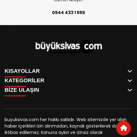
0544 433 1 555
KISAYOLLAR
KATEGORİLER
ANASAYFA
BİZE ULAŞIN
AKSU CANLI
WHATSAPP
MEYDAN CANLI
SPOR
0346 221 00 60
MEDRESELER CANLI
SİYASET
MERAKÜM CANLI
buyuksivashaber@gmail.com
BELEDİYE
YUKARI TEKKE CANLI
buyuksivas.com her hakkı saklıdır. Web sitemizde yer alan
SİVAS VALİLİĞİ
Örtülüpınar Mah. İnönü Bulvarı Özkahya Apt. Kat:3 D:7
KURUMSAL KİMLİK
haber içerikleri izin alınmadan, kaynak gösterilerek dahi
ÜNİVERSİTE
Sivas
REKLAM FİYATLARI
iktibas edilemez. Kanuna aykırı ve izinsiz olarak
KURUMLAR