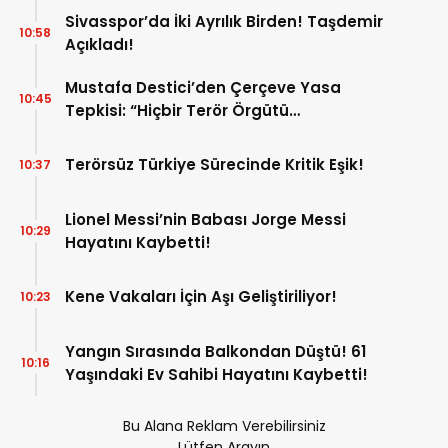
Altında!
Sivasspor’da İki Ayrılık Birden! Taşdemir
10:58
Açıkladı!
Mustafa Destici’den Çerçeve Yasa
10:45
Tepkisi: “Hiçbir Terör Örgütü
Mensubunun Affedilmesi Kabul
Edilemez”
Terörsüz Türkiye Sürecinde Kritik Eşik!
10:37
Lionel Messi’nin Babası Jorge Messi
10:29
Hayatını Kaybetti!
Kene Vakaları İçin Aşı Geliştiriliyor!
10:23
Yangın Sırasında Balkondan Düştü! 61
10:16
Yaşındaki Ev Sahibi Hayatını Kaybetti!
Bu Alana Reklam Verebilirsiniz
Lütfen Arayın