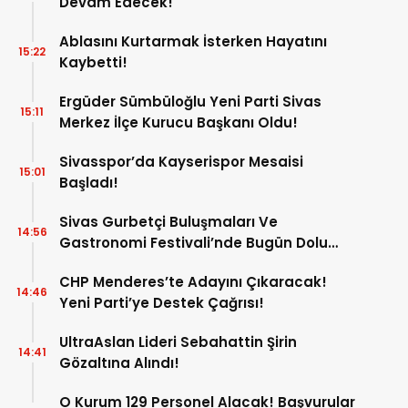
Devam Edecek!
Ablasını Kurtarmak İsterken Hayatını
15:22
Kaybetti!
Ergüder Sümbüloğlu Yeni Parti Sivas
15:11
Merkez İlçe Kurucu Başkanı Oldu!
Sivasspor’da Kayserispor Mesaisi
15:01
Başladı!
Sivas Gurbetçi Buluşmaları Ve
14:56
Gastronomi Festivali’nde Bugün Dolu
Dolu Program!
CHP Menderes’te Adayını Çıkaracak!
14:46
Yeni Parti’ye Destek Çağrısı!
UltraAslan Lideri Sebahattin Şirin
14:41
Gözaltına Alındı!
O Kurum 129 Personel Alacak! Başvurular