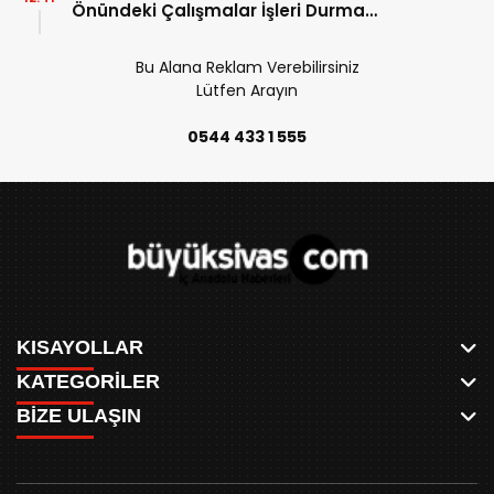
Önündeki Çalışmalar İşleri Durma
Noktasına Getirdi!
Bu Alana Reklam Verebilirsiniz
Lütfen Arayın
0544 433 1 555
KISAYOLLAR
KATEGORİLER
ANASAYFA
BİZE ULAŞIN
AKSU CANLI
WHATSAPP
MEYDAN CANLI
SPOR
0346 221 00 60
MEDRESELER CANLI
SİYASET