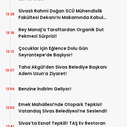
Sivaslı Rahmi Doğan SCÜ Mühendislik
13:26
Fakültesi Dekanı’nı Makamında Kabul
Etti!
Rey Manaj’a Taraftardan Organik Dut
13:18
Pekmezi Sürprizi!
Çocuklar İçin Eğlence Dolu Gün
13:12
Seyrantepe’de Başlıyor!
Taha Akgül’den Sivas Belediye Başkanı
13:07
Adem Uzun’a Ziyaret!
Benzine İndirim Geliyor!
12:56
Emek Mahallesi’nde Otopark Tepkisi!
12:50
Vatandaş Sivas Belediyesi’ne Seslendi!
Sivas’ta Esnaf Tepkili! TAŞ Ev Restoran
12:41