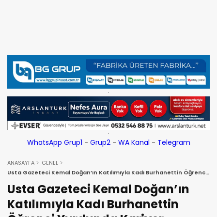
WhatsApp Grup1
-
Grup2
-
WA Kanal
-
Telegram
ANASAYFA
GENEL
Usta Gazeteci Kemal Doğan’ın Katılımıyla Kadı Burhanettin Öğrenci
Yurdunda Kariyer Söyleşisi Düzenlendi!
Usta Gazeteci Kemal Doğan’ın
Katılımıyla Kadı Burhanettin