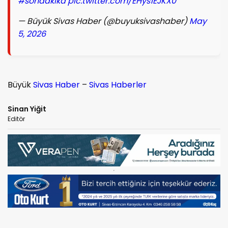
#sondakika
pic.twitter.com/EHys1EJKX0
— Büyük Sivas Haber (@buyuksivashaber)
May
5, 2026
Büyük
Sivas Haber
–
Sivas Haberler
Sinan Yiğit
Editör