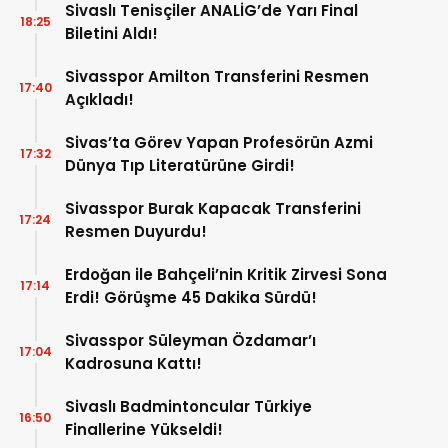
Sivaslı Tenisçiler ANALİG’de Yarı Final
18:25
Biletini Aldı!
Sivasspor Amilton Transferini Resmen
17:40
Açıkladı!
Sivas’ta Görev Yapan Profesörün Azmi
17:32
Dünya Tıp Literatürüne Girdi!
Sivasspor Burak Kapacak Transferini
17:24
Resmen Duyurdu!
Erdoğan ile Bahçeli’nin Kritik Zirvesi Sona
17:14
Erdi! Görüşme 45 Dakika Sürdü!
Sivasspor Süleyman Özdamar’ı
17:04
Kadrosuna Kattı!
Sivaslı Badmintoncular Türkiye
16:50
Finallerine Yükseldi!