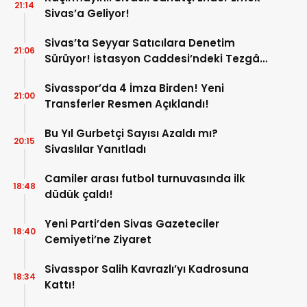
21:14
Sivas’a Geliyor!
Sivas’ta Seyyar Satıcılara Denetim
21:06
Sürüyor! İstasyon Caddesi’ndeki Tezgâh
Kaldırıldı!
Sivasspor’da 4 İmza Birden! Yeni
21:00
Transferler Resmen Açıklandı!
Bu Yıl Gurbetçi Sayısı Azaldı mı?
20:15
Sivaslılar Yanıtladı
Camiler arası futbol turnuvasında ilk
18:48
düdük çaldı!
Yeni Parti’den Sivas Gazeteciler
18:40
Cemiyeti’ne Ziyaret
Sivasspor Salih Kavrazlı’yı Kadrosuna
18:34
Kattı!