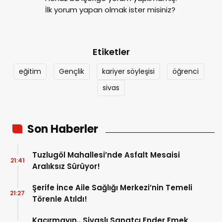
İlk yorum yapan olmak ister misiniz?
Etiketler
eğitim
Gençlik
kariyer söyleşisi
öğrenci
sivas
Son Haberler
Tuzlugöl Mahallesi’nde Asfalt Mesaisi
21:41
Aralıksız Sürüyor!
Şerife İnce Aile Sağlığı Merkezi’nin Temeli
21:27
Törenle Atıldı!
Kaçırmayın.. Sivaslı Sanatçı Ender Emek