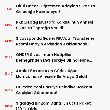
Okul Öncesi Öğretmen Adayları Sivas’ta
16:31
Geleceğe Hazırlanıyor!
PKK Elebaşı Mustafa Karasu’nun Annesi
14:27
Sivas’ta Toprağa Verildi!
Sivasspor’da Gözler FIFA’da! Transferler
14:03
Resmi Onayın Ardından Açıklanacak!
ÖNDER Sivas İmam Hatipliler
13:53
Derneği’nden LGS Türkiye Birincilerine
Ödül!
Adalet Bakanı Akın Gürlek Uğur
13:47
Mumcu’nun Ailesiyle Bir Araya Geldi!
CHP’den Yeni Parti’ye Belediye Başkanı
13:42
Geçişleri Gündemde!
Sigaraya Bir Zam Daha! En Ucuz Paket
13:32
120 TL Oldu!