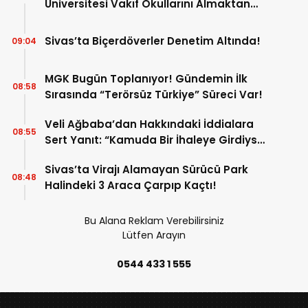
Üniversitesi Vakıf Okullarını Almaktan
Vazgeçti! İşte Yeni Talipliler!
Sivas’ta Biçerdöverler Denetim Altında!
09:04
MGK Bugün Toplanıyor! Gündemin İlk
08:58
Sırasında “Terörsüz Türkiye” Süreci Var!
Veli Ağbaba’dan Hakkındaki İddialara
08:55
Sert Yanıt: “Kamuda Bir İhaleye Girdiysek
İdama da Razıyım”
Sivas’ta Virajı Alamayan Sürücü Park
08:48
Halindeki 3 Araca Çarpıp Kaçtı!
Bu Alana Reklam Verebilirsiniz
Lütfen Arayın
0544 433 1 555