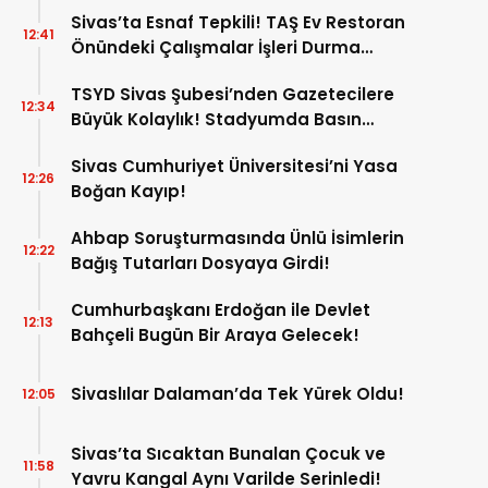
Sivas’ta Esnaf Tepkili! TAŞ Ev Restoran
12:41
Önündeki Çalışmalar İşleri Durma
Noktasına Getirdi!
TSYD Sivas Şubesi’nden Gazetecilere
12:34
Büyük Kolaylık! Stadyumda Basın
Otoparkı Hizmete Girdi!
Sivas Cumhuriyet Üniversitesi’ni Yasa
12:26
Boğan Kayıp!
Ahbap Soruşturmasında Ünlü İsimlerin
12:22
Bağış Tutarları Dosyaya Girdi!
Cumhurbaşkanı Erdoğan ile Devlet
12:13
Bahçeli Bugün Bir Araya Gelecek!
Sivaslılar Dalaman’da Tek Yürek Oldu!
12:05
Sivas’ta Sıcaktan Bunalan Çocuk ve
11:58
Yavru Kangal Aynı Varilde Serinledi!