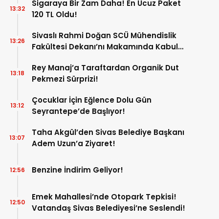
Sigaraya Bir Zam Daha! En Ucuz Paket
13:32
120 TL Oldu!
Sivaslı Rahmi Doğan SCÜ Mühendislik
13:26
Fakültesi Dekanı’nı Makamında Kabul
Etti!
Rey Manaj’a Taraftardan Organik Dut
13:18
Pekmezi Sürprizi!
Çocuklar İçin Eğlence Dolu Gün
13:12
Seyrantepe’de Başlıyor!
Taha Akgül’den Sivas Belediye Başkanı
13:07
Adem Uzun’a Ziyaret!
Benzine İndirim Geliyor!
12:56
Emek Mahallesi’nde Otopark Tepkisi!
12:50
Vatandaş Sivas Belediyesi’ne Seslendi!