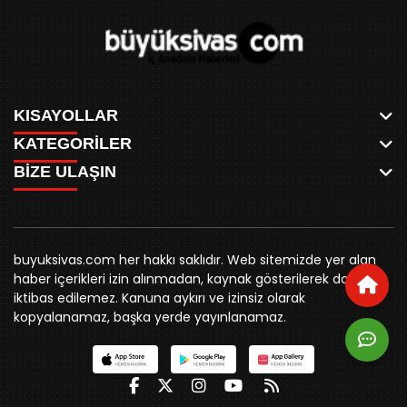
KISAYOLLAR
KATEGORİLER
ANASAYFA
BİZE ULAŞIN
AKSU CANLI
WHATSAPP
MEYDAN CANLI
SPOR
0346 221 00 60
MEDRESELER CANLI
SİYASET
MERAKÜM CANLI
buyuksivashaber@gmail.com
BELEDİYE
YUKARI TEKKE CANLI
buyuksivas.com her hakkı saklıdır. Web sitemizde yer alan
SİVAS VALİLİĞİ
Örtülüpınar Mah. İnönü Bulvarı Özkahya Apt. Kat:3 D:7
KURUMSAL KİMLİK
haber içerikleri izin alınmadan, kaynak gösterilerek dahi
ÜNİVERSİTE
Sivas
REKLAM FİYATLARI
iktibas edilemez. Kanuna aykırı ve izinsiz olarak
KURUMLAR
BİZE ULAŞIN
kopyalanamaz, başka yerde yayınlanamaz.
STK
KÜNYE
YORUM
RESMİ İLANLAR
İLÇELER
GENEL
İÇ ANADOLU