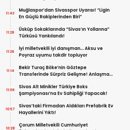
Muğlaspor’dan Sivasspor Uyarısı! “Ligin
11:43
En Güçlü Rakiplerinden Biri”
Üsküp Sokaklarında “Sivas’ın Yollarına”
11:28
Türküsü Yankılandı!
İyi milletvekili iyi danışman… Aksu ve
11:26
Poyraz uyumu takdir topluyor
Bekir Turaç Böke’nin Göztepe
11:14
Transferinde Sürpriz Gelişme! Anlaşma
Çıkmaza Girdi!
Sivas Alt Minikler Türkiye Boks
11:09
Şampiyonası’na Ev Sahipliği Yapacak!
Sivas’taki Firmadan Aldıkları Prefabrik Ev
10:57
Hayallerini Yıktı!
Çorum Milletvekili Cumhuriyet
10:28