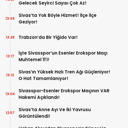
Gelecek Seyirci Sayısı Çok Az!
Sivas’ta Yok Böyle Hizmet! İlçe İlçe
13:36
Geziyor!
Trabzon’da Bir Yiğido Var!
13:28
İşte Sivasspor’un Esenler Erokspor Maçı
13:17
Muhtemel 11’i!
Sivas’ın Yüksek Hızlı Tren Ağı Güçleniyor!
13:12
O Hat Tamamlanıyor!
Sivasspor-Esenler Erokspor Maçının VAR
13:04
Hakemi Açıklandı!
Sivas’ta Anne Ayı Ve İki Yavrusu
12:57
Görüntülendi!