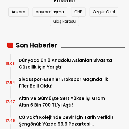
Etiketler
Ankara
bayramlaşma
CHP
Özgür Özel
ulaş karasu
Son Haberler
Dünyaca Ünlü Anadolu Aslanları Sivas’ta
18:08
Güzellik İçin Yarıştı!
Sivasspor-Esenler Erokspor Maçında İlk
17:54
11’ler Belli Oldu!
Altın Ve Gümüşte Sert Yükseliş! Gram
17:47
Altın 6 Bin 700 TL’yi Aştı!
CÜ Vakfı Koleji’nde Devir İçin Tarih Verildi!
17:45
Şengönül: Yüzde 99,9 Pazartesi