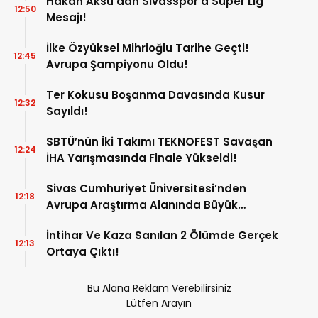
Hakan Aksu’dan Sivasspor’a Süper Lig
12:50
Mesajı!
İlke Özyüksel Mihrioğlu Tarihe Geçti!
12:45
Avrupa Şampiyonu Oldu!
Ter Kokusu Boşanma Davasında Kusur
12:32
Sayıldı!
SBTÜ’nün İki Takımı TEKNOFEST Savaşan
12:24
İHA Yarışmasında Finale Yükseldi!
Sivas Cumhuriyet Üniversitesi’nden
12:18
Avrupa Araştırma Alanında Büyük
Başarı!
İntihar Ve Kaza Sanılan 2 Ölümde Gerçek
12:13
Ortaya Çıktı!
Bu Alana Reklam Verebilirsiniz
Lütfen Arayın