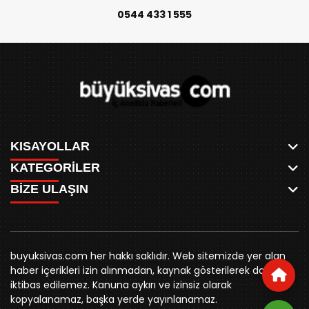
0544 433 1 555
KISAYOLLAR
KATEGORİLER
ANASAYFA
BİZE ULAŞIN
AKSU CANLI
WHATSAPP
MEYDAN CANLI
SPOR
0346 221 00 60
MEDRESELER CANLI
SİYASET
MERAKÜM CANLI
buyuksivashaber@gmail.com
BELEDİYE
YUKARI TEKKE CANLI
buyuksivas.com her hakkı saklıdır. Web sitemizde yer alan
SİVAS VALİLİĞİ
Örtülüpınar Mah. İnönü Bulvarı Özkahya Apt. Kat:3 D:7
KURUMSAL KİMLİK
haber içerikleri izin alınmadan, kaynak gösterilerek dahi
ÜNİVERSİTE
Sivas
REKLAM FİYATLARI
iktibas edilemez. Kanuna aykırı ve izinsiz olarak
KURUMLAR
BİZE ULAŞIN
kopyalanamaz, başka yerde yayınlanamaz.
STK