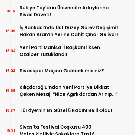
Tamamlanacak
Rukiye Toy’dan Üniversite Adaylarına
16:16
Sivas Daveti!
İş Bankası’nda Üst Düzey Görev Değişimi!
16:09
Hakan Aran’ın Yerine Cahit Çınar Geliyor!
Yeni Parti Manisa İl Başkanı İlksen
16:04
Özalper Tutuklandı!
Sivasspor Maçına Gidecek misiniz?
16:03
Kılıçdaroğlu’ndan Yeni Parti’ye Dikkat
15:59
Çeken Mesaj: “Nice Ağırlıklardan Arınıp…”
Türkiye’nin En Güzel 5 Kadını Belli Oldu!
15:37
Sivas’ta Festival Coşkusu 400
15:31
Motosikletliyle Sokaklara Taştı!