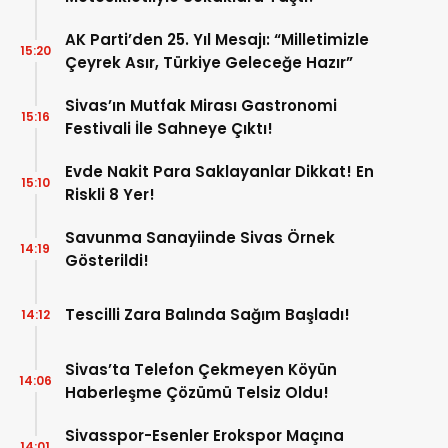
AK Parti’den 25. Yıl Mesajı: “Milletimizle
15:20
Çeyrek Asır, Türkiye Geleceğe Hazır”
Sivas’ın Mutfak Mirası Gastronomi
15:16
Festivali İle Sahneye Çıktı!
Evde Nakit Para Saklayanlar Dikkat! En
15:10
Riskli 8 Yer!
Savunma Sanayiinde Sivas Örnek
14:19
Gösterildi!
Tescilli Zara Balında Sağım Başladı!
14:12
Sivas’ta Telefon Çekmeyen Köyün
14:06
Haberleşme Çözümü Telsiz Oldu!
Sivasspor-Esenler Erokspor Maçına
14:01