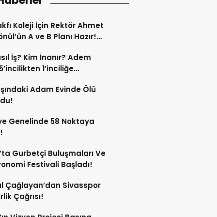
Haberler
kfı Koleji İçin Rektör Ahmet
nül’ün A ve B Planı Hazır!
maç Mağduriyetleri Hızla
sıl İş? Kim İnanır? Adem
ek!
’incilikten 1’inciliğe
ldi!
şındaki Adam Evinde Ölü
ndu!
ye Genelinde 58 Noktaya
!
’ta Gurbetçi Buluşmaları Ve
onomi Festivali Başladı!
l Çağlayan’dan Sivasspor
irlik Çağrısı!