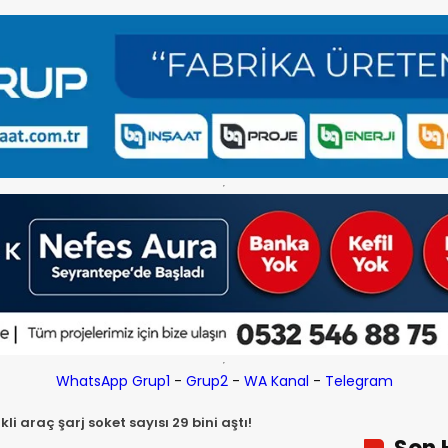
WhatsApp Grup1
-
Grup2
-
WA Kanal
-
Telegram
kli araç şarj soket sayısı 29 bini aştı!