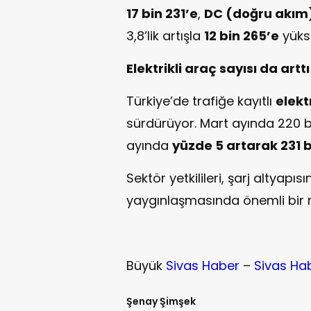
17 bin 231’e
,
DC (doğru akım
3,8’lik artışla
12 bin 265’e
yükse
Elektrikli araç sayısı da arttı
Türkiye’de trafiğe kayıtlı
elekt
sürdürüyor. Mart ayında 220 bin
ayında
yüzde 5 artarak 231 
Sektör yetkilileri, şarj altyapıs
yaygınlaşmasında önemli bir ro
Büyük
Sivas Haber
–
Sivas Ha
Şenay Şimşek