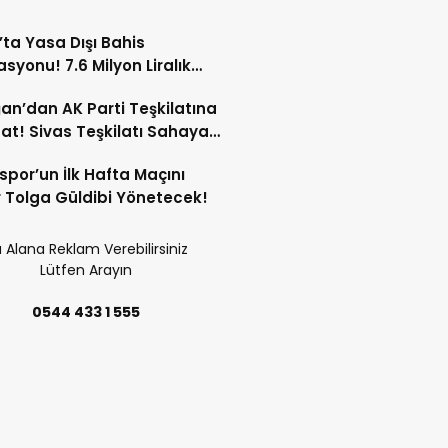
’ta Yasa Dışı Bahis
syonu! 7.6 Milyon Liralık
Trafiği Tespit Edildi!
an’dan AK Parti Teşkilatına
at! Sivas Teşkilatı Sahaya
!
spor’un İlk Hafta Maçını
Tolga Güldibi Yönetecek!
 Alana Reklam Verebilirsiniz
Lütfen Arayın
0544 433 1 555