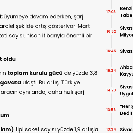
Raka
Benzi
17:03
Tabel
zla büyümeye devam ederken, şarj
ralel şekilde artış gösteriyor. Mart
Sivas
16:52
ti sayısı, nisan itibarıyla önemli bir
Milyo
Sivas
16:45
t oldu
Ahba
16:34
nın
toplam kurulu gücü
de yüzde 3,8
Kayyu
Tedbi
egavata
ulaştı. Bu artış, Türkiye
Sivas
14:20
 aracın aynı anda, daha hızlı şarj
Uygul
“Her 
13:56
Dedi!
urum
akım)
tipi soket sayısı yüzde 1,9 artışla
Sivas
13:34