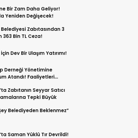
mlar!
ne Bir Zam Daha Geliyor!
a Yeniden Değişecek!
 Belediyesi Zabıtasından 3
n 363 Bin TL Ceza!
 İçin Dev Bir Ulaşım Yatırımı!
p Derneği Yönetimine
m Atandı! Faaliyetleri
ren Durduruldu!
’ta Zabıtanın Seyyar Satıcı
amalarına Tepki Büyük
Şey Belediyeden Beklenmez”
’ta Saman Yüklü Tır Devrildi!