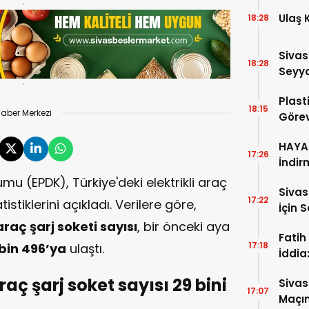
Ulaş 
18:28
Sivas
18:28
Seyya
Plast
18:15
aber Merkezi
Görev
HAYAT
17:26
İndir
mu (EPDK), Türkiye'deki elektrikli araç
Siva
17:22
tistiklerini açıkladı. Verilere göre,
İçin 
 araç şarj soketi sayısı
, bir önceki aya
Fatih
17:18
 bin 496’ya
ulaştı.
İddia
İtiraf
raç şarj soket sayısı 29 bini
Sivas
17:07
Maçın