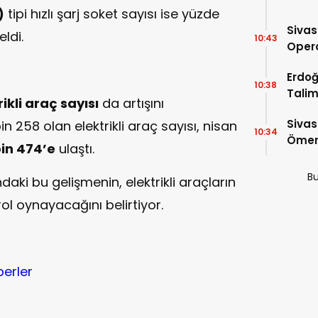
)
tipi hızlı şarj soket sayısı ise yüzde
Sivas
ldi.
10:43
Opera
Para 
Erdoğ
10:38
Talim
rikli araç sayısı
da artışını
İniyor
Sivas
 258 olan elektrikli araç sayısı, nisan
10:34
Ömer 
bin 474’e
ulaştı.
Bu
ındaki bu gelişmenin, elektrikli araçların
l oynayacağını belirtiyor.
berler