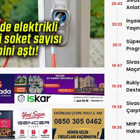
Sivas
20:42
Anlat
Oluş
İnşaa
20:23
Yaşın
Süper
20:11
Progr
Sivas
19:47
Maçın
Rukiy
19:39
Deste
Hediy
Sivas
19:38
Çarpt
MHP S
18:35
Hakan
Aday 