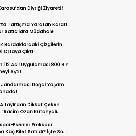
Karasu’dan Divriği Ziyareti!
’ta Tartışma Yaratan Karar!
r Satıcılara Müdahale
ik Bardaklardaki Çizgilerin
i Ortaya Çıktı!
 112 Acil Uygulaması 800 Bin
meyi Aştı!
s Jandarması Doğal Yaşam
Sahada!
 Altaylı’dan Dikkat Çeken
: “Rasim Ozan Kütahyalı
çı Oldu”
spor-Esenler Erokspor
a Kaç Bilet Satıldı? İşte Son