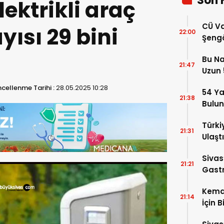
Son 
lektrikli araç
CÜ Va
yısı 29 bini
22:00
Şengö
Tek A
Bu Na
Çözm
21:47
Uzun 5
Yükse
cellenme Tarihi :
28.05.2025 10:28
54 Ya
21:38
Bulu
Türki
21:31
Ulaştı
Sivas
21:21
Gastr
Kema
21:14
İçin B