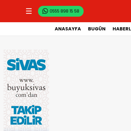
☰
0555 898 15 58
ANASAYFA
BUGÜN
HABERL