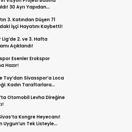
’ın Vizyon Projesi Basına
ıldı! 30 Ayrı Yapıdan
acak!
tın 3. Katından Düşen 71
daki İşçi Hayatını Kaybetti!
 Lig’de 2. ve 3. Hafta
amı Açıklandı!
spor Esenler Erokspor
a Hazır!
e Toy’dan Sivasspor’a Loca
ği: Kadın Taraftarlara
e Etti
’ta Otomobil Levha Direğine
ı!
ivas’ta Kongre Heyecanı!
 Uygun’un Tek Listeyle
Olması Bekleniyor!