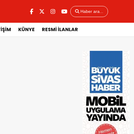
Haber ara...
TİŞİM
KÜNYE
RESMİ İLANLAR