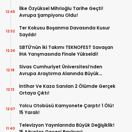
İlke Özyüksel Mihrioğlu Tarihe Geçti!
12:45
Avrupa Şampiyonu Oldu!
Ter Kokusu Boşanma Davasında Kusur
12:32
Sayıldı!
SBTÜ’nün İki Takımı TEKNOFEST Savaşan
12:24
İHA Yarışmasında Finale Yükseldi!
Sivas Cumhuriyet Üniversitesi’nden
12:18
Avrupa Araştırma Alanında Büyük
Başarı!
İntihar Ve Kaza Sanılan 2 Ölümde Gerçek
12:13
Ortaya Çıktı!
Yolcu Otobüsü Kamyonete Çarptı! 1 Ölü!
12:07
15 Yaralı!
Televizyon Yayınlarında Büyük Değişiklik!
11:40
15 Ağustos Gecesi Başlıyor!