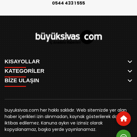
0544 433 1 555
KISAYOLLAR
KATEGORİLER
ANASAYFA
BİZE ULAŞIN
AKSU CANLI
WHATSAPP
MEYDAN CANLI
SPOR
0346 221 00 60
MEDRESELER CANLI
SİYASET
MERAKÜM CANLI
buyuksivashaber@gmail.com
BELEDİYE
YUKARI TEKKE CANLI
buyuksivas.com her hakkı saklıdır. Web sitemizde yer alan
SİVAS VALİLİĞİ
Örtülüpınar Mah. İnönü Bulvarı Özkahya Apt. Kat:3 D:7
KURUMSAL KİMLİK
haber içerikleri izin alınmadan, kaynak gösterilerek dahi
ÜNİVERSİTE
Sivas
REKLAM FİYATLARI
iktibas edilemez. Kanuna aykırı ve izinsiz olarak
KURUMLAR
BİZE ULAŞIN
kopyalanamaz, başka yerde yayınlanamaz.
STK
KÜNYE