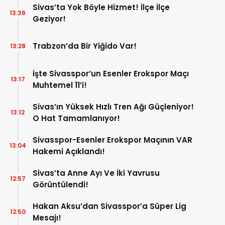
Sivas’ta Yok Böyle Hizmet! İlçe İlçe
13:36
Geziyor!
Trabzon’da Bir Yiğido Var!
13:28
İşte Sivasspor’un Esenler Erokspor Maçı
13:17
Muhtemel 11’i!
Sivas’ın Yüksek Hızlı Tren Ağı Güçleniyor!
13:12
O Hat Tamamlanıyor!
Sivasspor-Esenler Erokspor Maçının VAR
13:04
Hakemi Açıklandı!
Sivas’ta Anne Ayı Ve İki Yavrusu
12:57
Görüntülendi!
Hakan Aksu’dan Sivasspor’a Süper Lig
12:50
Mesajı!