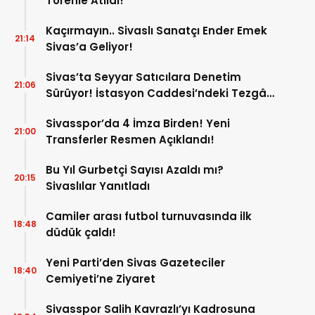
Törenle Atıldı!
Kaçırmayın.. Sivaslı Sanatçı Ender Emek
21:14
Sivas’a Geliyor!
Sivas’ta Seyyar Satıcılara Denetim
21:06
Sürüyor! İstasyon Caddesi’ndeki Tezgâh
Kaldırıldı!
Sivasspor’da 4 İmza Birden! Yeni
21:00
Transferler Resmen Açıklandı!
Bu Yıl Gurbetçi Sayısı Azaldı mı?
20:15
Sivaslılar Yanıtladı
Camiler arası futbol turnuvasında ilk
18:48
düdük çaldı!
Yeni Parti’den Sivas Gazeteciler
18:40
Cemiyeti’ne Ziyaret
Sivasspor Salih Kavrazlı’yı Kadrosuna