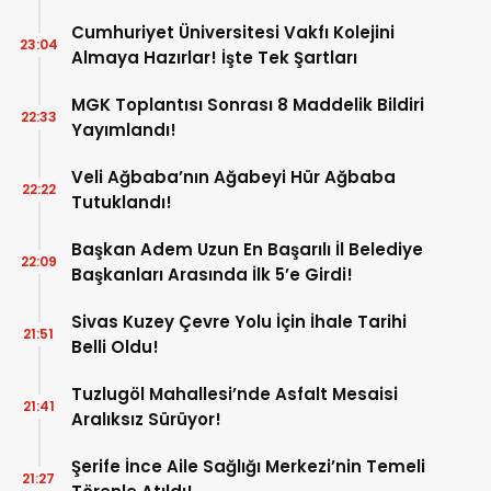
Cumhuriyet Üniversitesi Vakfı Kolejini
23:04
Almaya Hazırlar! İşte Tek Şartları
MGK Toplantısı Sonrası 8 Maddelik Bildiri
22:33
Yayımlandı!
Veli Ağbaba’nın Ağabeyi Hür Ağbaba
22:22
Tutuklandı!
Başkan Adem Uzun En Başarılı İl Belediye
22:09
Başkanları Arasında İlk 5’e Girdi!
Sivas Kuzey Çevre Yolu İçin İhale Tarihi
21:51
Belli Oldu!
Tuzlugöl Mahallesi’nde Asfalt Mesaisi
21:41
Aralıksız Sürüyor!
Şerife İnce Aile Sağlığı Merkezi’nin Temeli
21:27