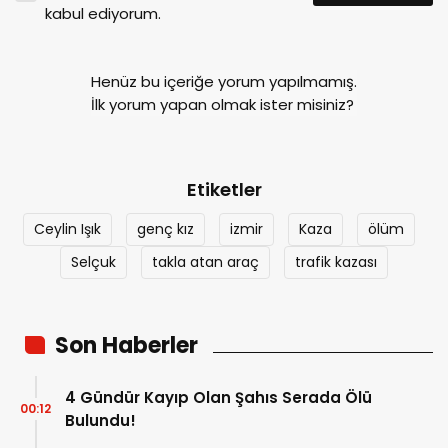
kabul ediyorum.
Henüz bu içeriğe yorum yapılmamış.
İlk yorum yapan olmak ister misiniz?
Etiketler
Ceylin Işık
genç kız
izmir
Kaza
ölüm
Selçuk
takla atan araç
trafik kazası
Son Haberler
4 Gündür Kayıp Olan Şahıs Serada Ölü
00:12
Bulundu!