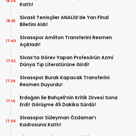
18:34
Kattı!
Sivaslı Tenisçiler ANALİG’de Yarı Final
18:25
Biletini Aldı!
Sivasspor Amilton Transferini Resmen
17:40
Açıkladı!
Sivas’ta Görev Yapan Profesörün Azmi
17:32
Dünya Tıp Literatürüne Girdi!
Sivasspor Burak Kapacak Transferini
17:24
Resmen Duyurdu!
Erdoğan ile Bahçeli’nin Kritik Zirvesi Sona
17:14
Erdi! Görüşme 45 Dakika Sürdü!
Sivasspor Süleyman Özdamar’ı
17:04
Kadrosuna Kattı!