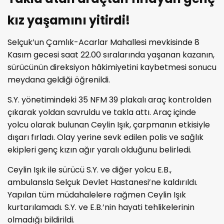
kız yaşamını yitirdi!
Selçuk’un Çamlık-Acarlar Mahallesi mevkisinde 8
Kasım gecesi saat 22.00 sıralarında yaşanan kazanın,
sürücünün direksiyon hâkimiyetini kaybetmesi sonucu
meydana geldiği öğrenildi.
S.Y. yönetimindeki 35 NFM 39 plakalı araç kontrolden
çıkarak yoldan savruldu ve takla attı. Araç içinde
yolcu olarak bulunan Ceylin Işık, çarpmanın etkisiyle
dışarı fırladı. Olay yerine sevk edilen polis ve sağlık
ekipleri genç kızın ağır yaralı olduğunu belirledi.
Ceylin Işık ile sürücü S.Y. ve diğer yolcu E.B.,
ambulansla Selçuk Devlet Hastanesi’ne kaldırıldı.
Yapılan tüm müdahalelere rağmen Ceylin Işık
kurtarılamadı. S.Y. ve E.B.’nin hayati tehlikelerinin
olmadığı bildirildi.