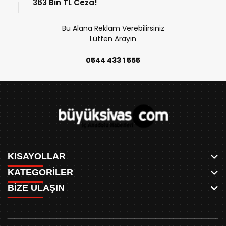
363 Bin TL Ceza!
Bu Alana Reklam Verebilirsiniz
Lütfen Arayın
0544 433 1 555
KISAYOLLAR
KATEGORİLER
ANASAYFA
BİZE ULAŞIN
AKSU CANLI
WHATSAPP
MEYDAN CANLI
SPOR
0346 221 00 60
MEDRESELER CANLI
SİYASET
MERAKÜM CANLI