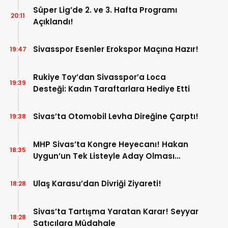
Süper Lig’de 2. ve 3. Hafta Programı
20:11
Açıklandı!
Sivasspor Esenler Erokspor Maçına Hazır!
19:47
Rukiye Toy’dan Sivasspor’a Loca
19:39
Desteği: Kadın Taraftarlara Hediye Etti
Sivas’ta Otomobil Levha Direğine Çarptı!
19:38
MHP Sivas’ta Kongre Heyecanı! Hakan
18:35
Uygun’un Tek Listeyle Aday Olması
Bekleniyor!
Ulaş Karasu’dan Divriği Ziyareti!
18:28
Sivas’ta Tartışma Yaratan Karar! Seyyar
18:28
Satıcılara Müdahale