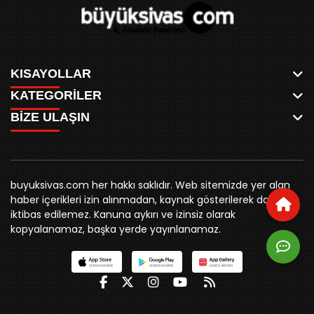
KISAYOLLAR
KATEGORİLER
ANASAYFA
BİZE ULAŞIN
AKSU CANLI
WHATSAPP
MEYDAN CANLI
SPOR
0346 221 00 60
MEDRESELER CANLI
SİYASET
MERAKÜM CANLI
buyuksivashaber@gmail.com
BELEDİYE
YUKARI TEKKE CANLI
buyuksivas.com her hakkı saklıdır. Web sitemizde yer alan
SİVAS VALİLİĞİ
Örtülüpınar Mah. İnönü Bulvarı Özkahya Apt. Kat:3 D:7
KURUMSAL KİMLİK
haber içerikleri izin alınmadan, kaynak gösterilerek dahi
ÜNİVERSİTE
Sivas
REKLAM FİYATLARI
iktibas edilemez. Kanuna aykırı ve izinsiz olarak
KURUMLAR
BİZE ULAŞIN
kopyalanamaz, başka yerde yayınlanamaz.
STK
KÜNYE
YORUM
RESMİ İLANLAR
İLÇELER
GENEL
İÇ ANADOLU