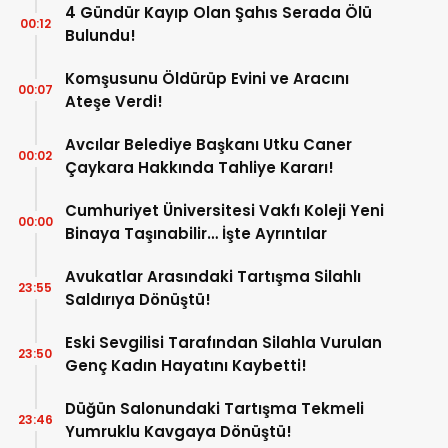
4 Gündür Kayıp Olan Şahıs Serada Ölü
00:12
Bulundu!
Komşusunu Öldürüp Evini ve Aracını
00:07
Ateşe Verdi!
Avcılar Belediye Başkanı Utku Caner
00:02
Çaykara Hakkında Tahliye Kararı!
Cumhuriyet Üniversitesi Vakfı Koleji Yeni
00:00
Binaya Taşınabilir… İşte Ayrıntılar
Avukatlar Arasındaki Tartışma Silahlı
23:55
Saldırıya Dönüştü!
Eski Sevgilisi Tarafından Silahla Vurulan
23:50
Genç Kadın Hayatını Kaybetti!
Düğün Salonundaki Tartışma Tekmeli
23:46
Yumruklu Kavgaya Dönüştü!