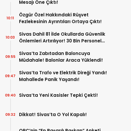
Mesajı Öne Çıktı!
Özgür Özel Hakkındaki Rüşvet
10:11
Fezlekesinin Ayrıntıları Ortaya Çıktı!
Sivas Dahil 81 İlde Okullarda Güvenlik
10:03
Önlemleri Artırılıyor! 30 Bin Personel
Görev Yapacak!
Sivas’ta Zabıtadan Baloncuya
09:55
Müdahale! Balonlar Araca Yüklendi!
Sivas’ta Trafo ve Elektrik Direği Yandı!
09:47
Mahallede Panik Yaşandı!
Sivas’ta Yeni Kasisler Tepki Çekti!
09:40
Dikkat! Sivas’ta O Yol Kapalı!
09:32
ORC’nin “En Başarılı Başkan” Anketi