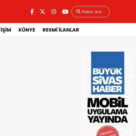
Haber ara...
TİŞİM
KÜNYE
RESMİ İLANLAR