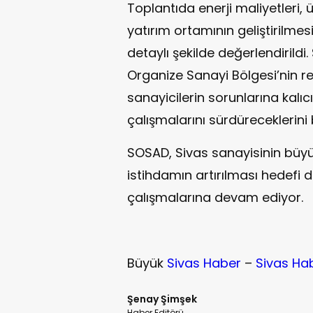
Toplantıda enerji maliyetleri,
yatırım ortamının geliştirilmes
detaylı şekilde değerlendirild
Organize Sanayi Bölgesi’nin 
sanayicilerin sorunlarına kal
çalışmalarını sürdüreceklerini be
SOSAD, Sivas sanayisinin büy
istihdamın artırılması hedefi d
çalışmalarına devam ediyor.
Büyük
Sivas Haber
–
Sivas Ha
Şenay Şimşek
Haber Editörü