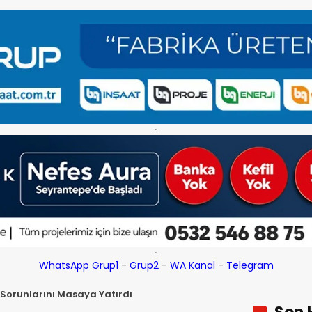
WhatsApp Grup1
-
Grup2
-
WA Kanal
-
Telegram
Sorunlarını Masaya Yatırdı