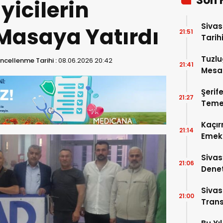
Son 
icilerin
Sivas
 Masaya Yatırdı
21:51
Tarihi
Tuzlu
ncellenme Tarihi :
08.06.2026 20:42
21:41
Mesai
Şerif
21:27
Temel
Kaçır
21:14
Emek 
Sivas
21:06
Denet
Cadde
Sivas
21:00
Trans