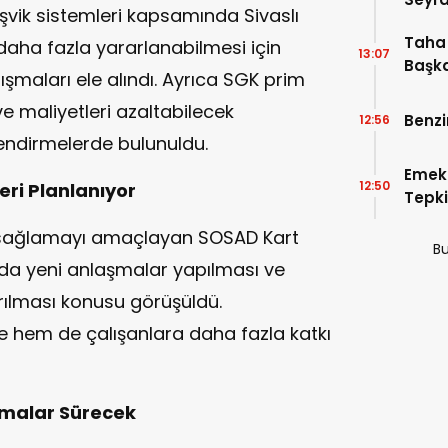
eşvik sistemleri kapsamında Sivaslı
Taha 
daha fazla yararlanabilmesi için
13:07
Başka
ışmaları ele alındı. Ayrıca SGK prim
 ve maliyetleri azaltabilecek
Benzi
12:56
ndirmelerde bulunuldu.
Emek
12:50
leri Planlanıyor
Tepki
Beled
 sağlamayı amaçlayan SOSAD Kart
Bu
a yeni anlaşmalar yapılması ve
ırılması konusu görüşüldü.
 hem de çalışanlara daha fazla katkı
ışmalar Sürecek