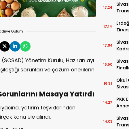
Siva
17:24
Trans
Erdoğ
17:14
Zirve
adriye Gülüm
Dakik
Siva
17:04
Kadro
i (SOSAD) Yönetim Kurulu, Haziran ayı
Sivas
16:50
Final
şılaştığı sorunları ve çözüm önerilerini
Okul 
16:31
Sivas
Sorunlarını Masaya Yatırdı
PKK E
14:27
Annes
tiyacına, yatırım teşviklerinden
rçok konu ele alındı.
Sivas
14:03
Trans