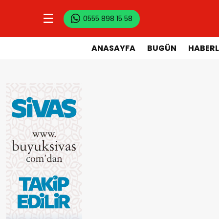
☰
0555 898 15 58
ANASAYFA
BUGÜN
HABERL