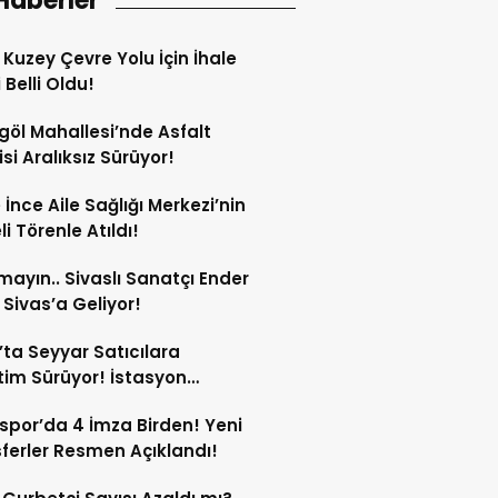
Haberler
 Kuzey Çevre Yolu İçin İhale
 Belli Oldu!
göl Mahallesi’nde Asfalt
si Aralıksız Sürüyor!
e İnce Aile Sağlığı Merkezi’nin
i Törenle Atıldı!
mayın.. Sivaslı Sanatçı Ender
Sivas’a Geliyor!
’ta Seyyar Satıcılara
im Sürüyor! İstasyon
si’ndeki Tezgâh Kaldırıldı!
spor’da 4 İmza Birden! Yeni
ferler Resmen Açıklandı!