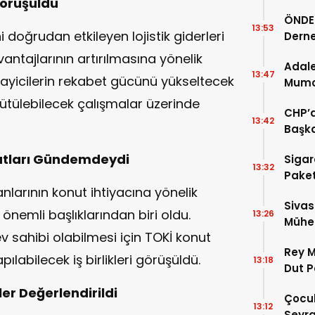
Görüşüldü
Ardın
ÖNDER
13:53
 doğrudan etkileyen lojistik giderleri
Derne
Birin
vantajlarının artırılmasına yönelik
Adale
13:47
nayicilerin rekabet gücünü yükseltecek
Mumcu
Geldi
ürütülebilecek çalışmalar üzerinde
CHP’d
13:42
Başka
utları Gündemdeydi
Sigar
13:32
Paket
nlarının konut ihtiyacına yönelik
Sivas
önemli başlıklarından biri oldu.
13:26
Mühen
v sahibi olabilmesi için TOKİ konut
Makam
Rey M
pılabilecek iş birlikleri görüşüldü.
13:18
Dut P
ler Değerlendirildi
Çocuk
13:12
Seyra