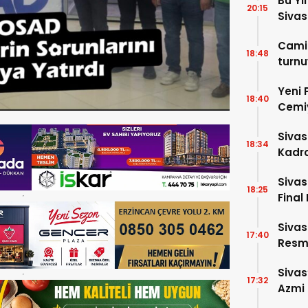
Bu Yı
20:15
Sivas
Camil
18:48
turnu
Yeni 
18:40
Cemiy
Sivas
18:34
Kadro
Sivas
18:25
Final 
Sivas
17:40
Resme
Sivas
17:32
Azmi 
Girdi!