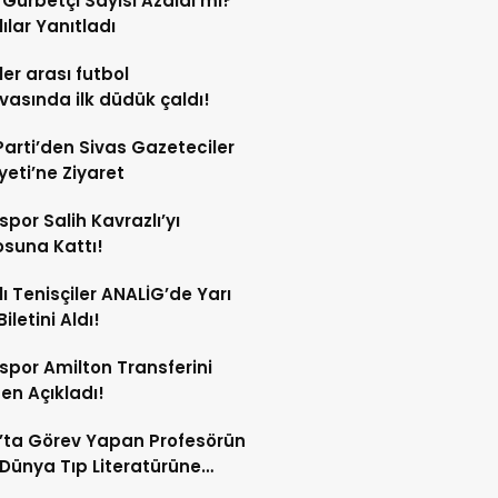
l Gurbetçi Sayısı Azaldı mı?
lılar Yanıtladı
er arası futbol
vasında ilk düdük çaldı!
Parti’den Sivas Gazeteciler
eti’ne Ziyaret
spor Salih Kavrazlı’yı
suna Kattı!
lı Tenisçiler ANALİG’de Yarı
Biletini Aldı!
spor Amilton Transferini
n Açıkladı!
’ta Görev Yapan Profesörün
Dünya Tıp Literatürüne