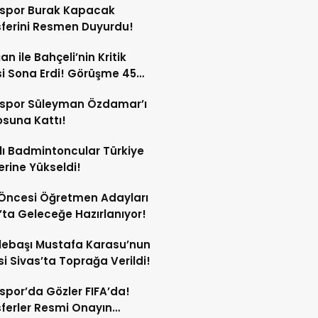
sspor Burak Kapacak
ferini Resmen Duyurdu!
an ile Bahçeli’nin Kritik
si Sona Erdi! Görüşme 45
a Sürdü!
sspor Süleyman Özdamar’ı
suna Kattı!
lı Badmintoncular Türkiye
lerine Yükseldi!
Öncesi Öğretmen Adayları
’ta Geleceğe Hazırlanıyor!
lebaşı Mustafa Karasu’nun
i Sivas’ta Toprağa Verildi!
spor’da Gözler FIFA’da!
ferler Resmi Onayın