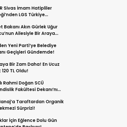
dan Açıklanacak!
 Sivas İmam Hatipliler
ği’nden LGS Türkiye
cilerine Ödül!
t Bakanı Akın Gürlek Uğur
’nun Ailesiyle Bir Araya
!
en Yeni Parti’ye Belediye
nı Geçişleri Gündemde!
aya Bir Zam Daha! En Ucuz
 120 TL Oldu!
lı Rahmi Doğan SCÜ
dislik Fakültesi Dekanı’nı
ında Kabul Etti!
anaj’a Taraftardan Organik
ekmezi Sürprizi!
lar İçin Eğlence Dolu Gün
ntepe’de Başlıyor!