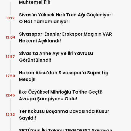
Muhtemel 11’i!
Sivas’ın Yüksek Hızlı Tren Ağı Güçleniyor!
13:12
O Hat Tamamlanıyor!
Sivasspor-Esenler Erokspor Maçının VAR
13:04
Hakemi Açıklandı!
Sivas’ta Anne Ayı Ve İki Yavrusu
12:57
Görüntülendi!
Hakan Aksu’dan Sivasspor’a Süper Lig
12:50
Mesajı!
İlke Özyüksel Mihrioğlu Tarihe Geçti!
12:45
Avrupa Şampiyonu Oldu!
Ter Kokusu Boşanma Davasında Kusur
12:32
Sayıldı!
SBTÜ’nün İki Takımı TEKNOFEST Savaşan