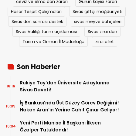
ceviz ve elma don zararı
Gürün kayısı zararı
Hasar Tespit Çalışmaları
Sivas çiftçi mağduriyeti
Sivas don sonrası destek
sivas meyve bahçeleri
Sivas Valiliği tarım açıklaması
Sivas zirai don
Tarım ve Orman İl Müdürlüğü
zirai afet
Son Haberler
Rukiye Toy’dan Üniversite Adaylarına
16:16
Sivas Daveti!
İş Bankası’nda Üst Düzey Görev Değişimi!
16:09
Hakan Aran’ın Yerine Cahit Çınar Geliyor!
Yeni Parti Manisa İl Başkanı İlksen
16:04
Özalper Tutuklandı!