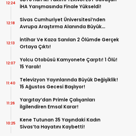
12:24
İHA Yarışmasında Finale Yükseldi!
Sivas Cumhuriyet Üniversitesi’nden
12:18
Avrupa Araştırma Alanında Büyük
Başarı!
İntihar Ve Kaza Sanılan 2 Ölümde Gerçek
12:13
Ortaya Çıktı!
Yolcu Otobüsü Kamyonete Çarptı! 1 Ölü!
12:07
15 Yaralı!
Televizyon Yayınlarında Büyük Değişiklik!
11:40
15 Ağustos Gecesi Başlıyor!
Yargıtay’dan Primle Çalışanları
11:26
İlgilendiren Emsal Karar!
Kene Tutunan 35 Yaşındaki Kadın
10:25
Sivas’ta Hayatını Kaybetti!