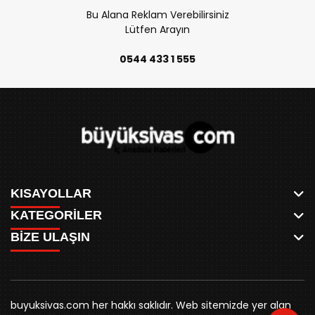
Bu Alana Reklam Verebilirsiniz
Lütfen Arayın
0544 433 1 555
KISAYOLLAR
KATEGORİLER
ANASAYFA
BİZE ULAŞIN
AKSU CANLI
WHATSAPP
MEYDAN CANLI
SPOR
0346 221 00 60
MEDRESELER CANLI
SİYASET
MERAKÜM CANLI
buyuksivashaber@gmail.com
BELEDİYE
YUKARI TEKKE CANLI
buyuksivas.com her hakkı saklıdır. Web sitemizde yer alan
SİVAS VALİLİĞİ