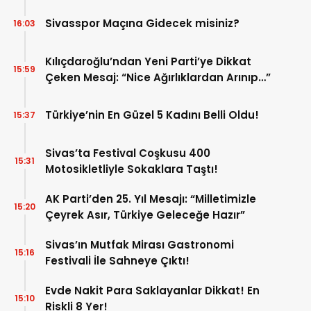
Sivasspor Maçına Gidecek misiniz?
16:03
Kılıçdaroğlu’ndan Yeni Parti’ye Dikkat
15:59
Çeken Mesaj: “Nice Ağırlıklardan Arınıp…”
Türkiye’nin En Güzel 5 Kadını Belli Oldu!
15:37
Sivas’ta Festival Coşkusu 400
15:31
Motosikletliyle Sokaklara Taştı!
AK Parti’den 25. Yıl Mesajı: “Milletimizle
15:20
Çeyrek Asır, Türkiye Geleceğe Hazır”
Sivas’ın Mutfak Mirası Gastronomi
15:16
Festivali İle Sahneye Çıktı!
Evde Nakit Para Saklayanlar Dikkat! En
15:10
Riskli 8 Yer!