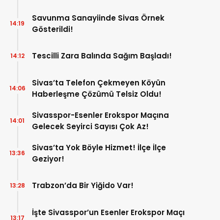
Savunma Sanayiinde Sivas Örnek
14:19
Gösterildi!
Tescilli Zara Balında Sağım Başladı!
14:12
Sivas’ta Telefon Çekmeyen Köyün
14:06
Haberleşme Çözümü Telsiz Oldu!
Sivasspor-Esenler Erokspor Maçına
14:01
Gelecek Seyirci Sayısı Çok Az!
Sivas’ta Yok Böyle Hizmet! İlçe İlçe
13:36
Geziyor!
Trabzon’da Bir Yiğido Var!
13:28
İşte Sivasspor’un Esenler Erokspor Maçı
13:17