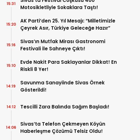
Sivas’ta Festival Coşkusu 400
15:31
Motosikletliyle Sokaklara Taştı!
AK Parti’den 25. Yıl Mesajı: “Milletimizle
15:20
Çeyrek Asır, Türkiye Geleceğe Hazır”
Sivas’ın Mutfak Mirası Gastronomi
15:16
Festivali İle Sahneye Çıktı!
Evde Nakit Para Saklayanlar Dikkat! En
15:10
Riskli 8 Yer!
Savunma Sanayiinde Sivas Örnek
14:19
Gösterildi!
Tescilli Zara Balında Sağım Başladı!
14:12
Sivas’ta Telefon Çekmeyen Köyün
14:06
Haberleşme Çözümü Telsiz Oldu!