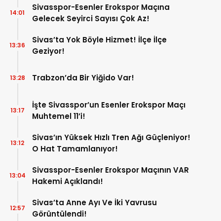
Sivasspor-Esenler Erokspor Maçına
14:01
Gelecek Seyirci Sayısı Çok Az!
Sivas’ta Yok Böyle Hizmet! İlçe İlçe
13:36
Geziyor!
Trabzon’da Bir Yiğido Var!
13:28
İşte Sivasspor’un Esenler Erokspor Maçı
13:17
Muhtemel 11’i!
Sivas’ın Yüksek Hızlı Tren Ağı Güçleniyor!
13:12
O Hat Tamamlanıyor!
Sivasspor-Esenler Erokspor Maçının VAR
13:04
Hakemi Açıklandı!
Sivas’ta Anne Ayı Ve İki Yavrusu
12:57
Görüntülendi!