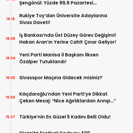
Şengönül: Yüzde 99,9 Pazartesi
Tamamlanacak
Rukiye Toy’dan Üniversite Adaylarına
16:16
Sivas Daveti!
İş Bankası’nda Üst Düzey Görev Değişimi!
16:09
Hakan Aran’ın Yerine Cahit Çınar Geliyor!
Yeni Parti Manisa İl Başkanı İlksen
16:04
Özalper Tutuklandı!
Sivasspor Maçına Gidecek misiniz?
16:03
Kılıçdaroğlu’ndan Yeni Parti’ye Dikkat
15:59
Çeken Mesaj: “Nice Ağırlıklardan Arınıp…”
Türkiye’nin En Güzel 5 Kadını Belli Oldu!
15:37