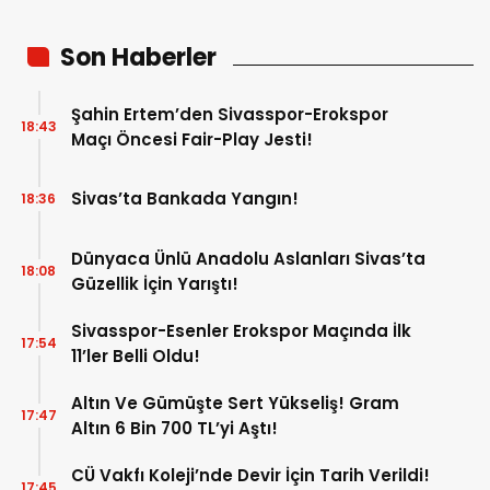
Son Haberler
Şahin Ertem’den Sivasspor-Erokspor
18:43
Maçı Öncesi Fair-Play Jesti!
Sivas’ta Bankada Yangın!
18:36
Dünyaca Ünlü Anadolu Aslanları Sivas’ta
18:08
Güzellik İçin Yarıştı!
Sivasspor-Esenler Erokspor Maçında İlk
17:54
11’ler Belli Oldu!
Altın Ve Gümüşte Sert Yükseliş! Gram
17:47
Altın 6 Bin 700 TL’yi Aştı!
CÜ Vakfı Koleji’nde Devir İçin Tarih Verildi!
17:45