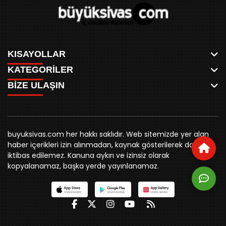
KISAYOLLAR
KATEGORİLER
ANASAYFA
BİZE ULAŞIN
AKSU CANLI
WHATSAPP
MEYDAN CANLI
SPOR
0346 221 00 60
MEDRESELER CANLI
SİYASET
MERAKÜM CANLI
buyuksivashaber@gmail.com
BELEDİYE
YUKARI TEKKE CANLI
buyuksivas.com her hakkı saklıdır. Web sitemizde yer alan
SİVAS VALİLİĞİ
Örtülüpınar Mah. İnönü Bulvarı Özkahya Apt. Kat:3 D:7
KURUMSAL KİMLİK
haber içerikleri izin alınmadan, kaynak gösterilerek dahi
ÜNİVERSİTE
Sivas
REKLAM FİYATLARI
iktibas edilemez. Kanuna aykırı ve izinsiz olarak
KURUMLAR
BİZE ULAŞIN
kopyalanamaz, başka yerde yayınlanamaz.
STK
KÜNYE
YORUM
RESMİ İLANLAR
İLÇELER
GENEL
İÇ ANADOLU