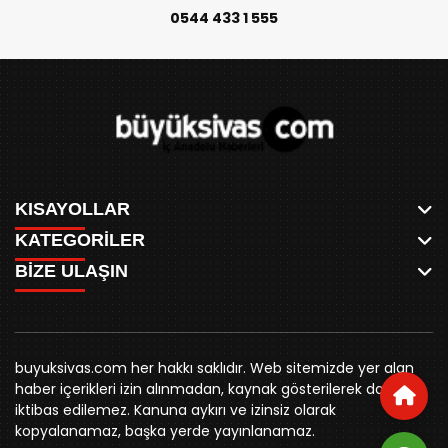
0544 433 1 555
KISAYOLLAR
KATEGORİLER
ANASAYFA
BİZE ULAŞIN
AKSU CANLI
WHATSAPP
MEYDAN CANLI
SPOR
0346 221 00 60
MEDRESELER CANLI
SİYASET
MERAKÜM CANLI
buyuksivashaber@gmail.com
BELEDİYE
YUKARI TEKKE CANLI
buyuksivas.com her hakkı saklıdır. Web sitemizde yer alan
SİVAS VALİLİĞİ
Örtülüpınar Mah. İnönü Bulvarı Özkahya Apt. Kat:3 D:7
KURUMSAL KİMLİK
haber içerikleri izin alınmadan, kaynak gösterilerek dahi
ÜNİVERSİTE
Sivas
REKLAM FİYATLARI
iktibas edilemez. Kanuna aykırı ve izinsiz olarak
KURUMLAR
BİZE ULAŞIN
kopyalanamaz, başka yerde yayınlanamaz.
STK