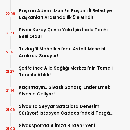
Başkan Adem Uzun En Başarılı İl Belediye
22:09
Başkanları Arasında İlk 5’e Girdi!
Sivas Kuzey Çevre Yolu İçin İhale Tarihi
21:51
Belli Oldu!
Tuzlugöl Mahallesi’nde Asfalt Mesaisi
21:41
Aralıksız Sürüyor!
Şerife İnce Aile Sağlığı Merkezi’nin Temeli
21:27
Törenle Atıldı!
Kaçırmayın.. Sivaslı Sanatçı Ender Emek
21:14
Sivas’a Geliyor!
Sivas’ta Seyyar Satıcılara Denetim
21:06
Sürüyor! İstasyon Caddesi’ndeki Tezgâh
Kaldırıldı!
Sivasspor’da 4 İmza Birden! Yeni
21:00