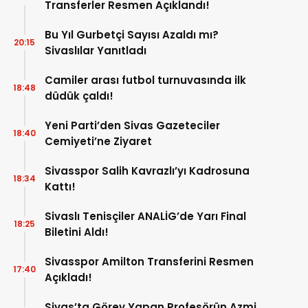
Transferler Resmen Açıklandı!
Bu Yıl Gurbetçi Sayısı Azaldı mı?
20:15
Sivaslılar Yanıtladı
Camiler arası futbol turnuvasında ilk
18:48
düdük çaldı!
Yeni Parti’den Sivas Gazeteciler
18:40
Cemiyeti’ne Ziyaret
Sivasspor Salih Kavrazlı’yı Kadrosuna
18:34
Kattı!
Sivaslı Tenisçiler ANALİG’de Yarı Final
18:25
Biletini Aldı!
Sivasspor Amilton Transferini Resmen
17:40
Açıkladı!
Sivas’ta Görev Yapan Profesörün Azmi