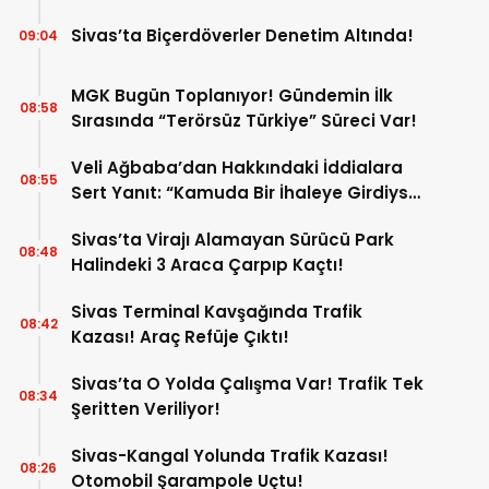
Sivas’ta Biçerdöverler Denetim Altında!
09:04
MGK Bugün Toplanıyor! Gündemin İlk
08:58
Sırasında “Terörsüz Türkiye” Süreci Var!
Veli Ağbaba’dan Hakkındaki İddialara
08:55
Sert Yanıt: “Kamuda Bir İhaleye Girdiysek
İdama da Razıyım”
Sivas’ta Virajı Alamayan Sürücü Park
08:48
Halindeki 3 Araca Çarpıp Kaçtı!
Sivas Terminal Kavşağında Trafik
08:42
Kazası! Araç Refüje Çıktı!
Sivas’ta O Yolda Çalışma Var! Trafik Tek
08:34
Şeritten Veriliyor!
Sivas-Kangal Yolunda Trafik Kazası!
08:26
Otomobil Şarampole Uçtu!