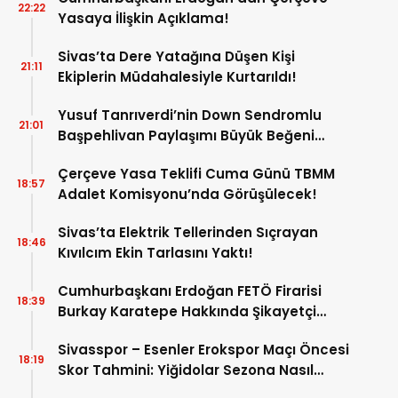
22:22
Yasaya İlişkin Açıklama!
Sivas’ta Dere Yatağına Düşen Kişi
21:11
Ekiplerin Müdahalesiyle Kurtarıldı!
Yusuf Tanrıverdi’nin Down Sendromlu
21:01
Başpehlivan Paylaşımı Büyük Beğeni
Topladı!
Çerçeve Yasa Teklifi Cuma Günü TBMM
18:57
Adalet Komisyonu’nda Görüşülecek!
Sivas’ta Elektrik Tellerinden Sıçrayan
18:46
Kıvılcım Ekin Tarlasını Yaktı!
Cumhurbaşkanı Erdoğan FETÖ Firarisi
18:39
Burkay Karatepe Hakkında Şikayetçi
Oldu!
Sivasspor – Esenler Erokspor Maçı Öncesi
18:19
Skor Tahmini: Yiğidolar Sezona Nasıl
Başlayacak?