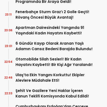
Programında Bir Araya Geldi!
Fenerbahçe Sturm Graz’ı 2 Golle Geçti!
23:11
Rövanş Öncesi Büyük Avantaj!
Apartman Dairesindeki Yangında 91
23:06
Yaşındaki Kadın Hayatını Kaybetti!
6 Gündür Kayıp Olarak Aranan Yaşlı
23:01
Adamın Cansız Bedeni Barajda Bulundu!
Otomobilde Silah Sesleri! Bir Kadın
22:54
Hayatını Kaybetti! Bir Kişi Ağır Yaralandı!
Ulaş’ta Ekin Yangını Korkuttu! Ekipler
22:46
Alevlere Müdahale Etti!
Şehit Ve Gazilere Yeni Haklar İçeren
22:33
Kanun Teklifi Komisyonda Kabul Edildi!
Cumhurbaşkanı Erdoğan’dan Çerçeve