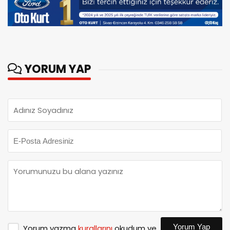
YORUM YAP
Yorum Yap
Yorum yazma
kurallarını
okudum ve