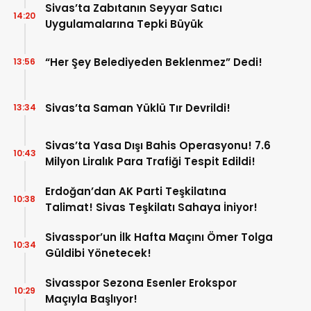
Sivas’ta Zabıtanın Seyyar Satıcı
14:20
Uygulamalarına Tepki Büyük
“Her Şey Belediyeden Beklenmez” Dedi!
13:56
Sivas’ta Saman Yüklü Tır Devrildi!
13:34
Sivas’ta Yasa Dışı Bahis Operasyonu! 7.6
10:43
Milyon Liralık Para Trafiği Tespit Edildi!
Erdoğan’dan AK Parti Teşkilatına
10:38
Talimat! Sivas Teşkilatı Sahaya İniyor!
Sivasspor’un İlk Hafta Maçını Ömer Tolga
10:34
Güldibi Yönetecek!
Sivasspor Sezona Esenler Erokspor
10:29
Maçıyla Başlıyor!