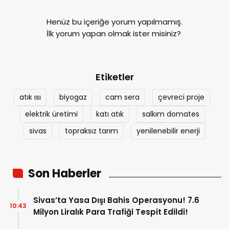
Henüz bu içeriğe yorum yapılmamış.
İlk yorum yapan olmak ister misiniz?
Etiketler
atık ısı
biyogaz
cam sera
çevreci proje
elektrik üretimi
katı atık
salkım domates
sivas
topraksız tarım
yenilenebilir enerji
Son Haberler
Sivas’ta Yasa Dışı Bahis Operasyonu! 7.6
10:43
Milyon Liralık Para Trafiği Tespit Edildi!